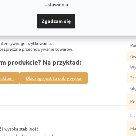
Ustawienia
Zgadzam się
Par
intensywnego użytkowania.
Ka
z bezpieczne przechowywanie towarów.
Gw
ym produkcie? Na przykład:
Wy
Sz
duktami
Dlaczego jest to dobry wybór
Gł
Ko
Li
Mat
 i wysoka stabilność.