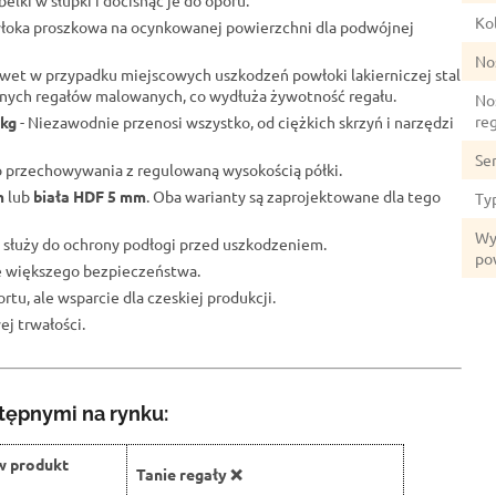
elki w słupki i docisnąć je do oporu.
Kol
łoka proszkowa na ocynkowanej powierzchni dla podwójnej
No
wet w przypadku miejscowych uszkodzeń powłoki lakierniczej stal
lnych regałów malowanych, co wydłuża żywotność regału.
No
re
 kg
- Niezawodnie przenosi wszystko, od ciężkich skrzyń i narzędzi
Se
o przechowywania z regulowaną wysokością półki.
m
lub
biała HDF 5 mm
. Oba warianty są zaprojektowane dla tego
Ty
Wy
 służy do ochrony podłogi przed uszkodzeniem.
po
ze większego bezpieczeństwa.
rtu, ale wsparcie dla czeskiej produkcji.
j trwałości.
tępnymi na rynku:
w produkt
Tanie regały ❌