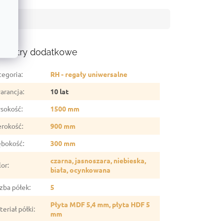
ametry dodatkowe
tegoria
:
RH - regały uniwersalne
arancja
:
10 lat
sokość
:
1500 mm
erokość
:
900 mm
ębokość
:
300 mm
czarna, jasnoszara, niebieska,
lor
:
biała, ocynkowana
czba półek
:
5
Płyta MDF 5,4 mm, płyta HDF 5
eriał półki
:
mm