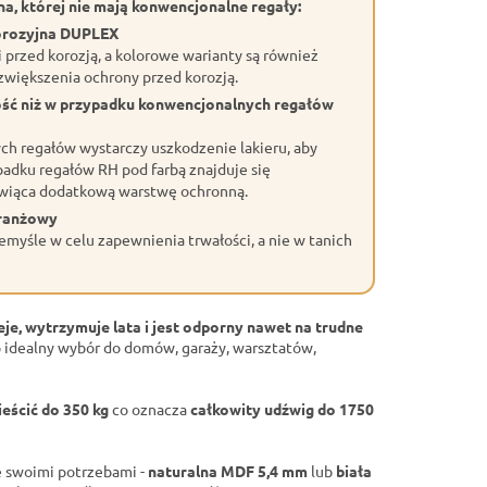
a, której nie mają konwencjonalne regały:
orozyjna DUPLEX
przed korozją, a kolorowe warianty są również
większenia ochrony przed korozją.
ość niż w przypadku konwencjonalnych regałów
h regałów wystarczy uszkodzenie lakieru, aby
adku regałów RH pod farbą znajduje się
wiąca dodatkową warstwę ochronną.
branżowy
myśle w celu zapewnienia trwałości, a nie w tanich
eje, wytrzymuje lata i jest odporny nawet na trudne
 idealny wybór do domów, garaży, warsztatów,
eścić do 350 kg
co oznacza
całkowity udźwig do 1750
 swoimi potrzebami -
naturalna MDF 5,4 mm
lub
biała