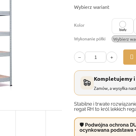
Cena
Wybierz wariant
jednostkowa:
Kolor
biały
Wykonanie półki
−
+
Kompletujemy i
Zamów, a wysyłka nast
Stabilne i trwałe rozwiąz
regał RH to król lekkich reg
🛡 Podwójna ochrona DU
ocynkowana podstawa 