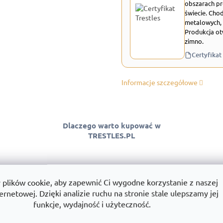
obszarach pr
świecie. Chod
metalowych, 
Produkcja ot
zimno.
Certyfikat
Informacje szczegółowe
Dlaczego warto kupować w
TRESTLES.PL
lików cookie, aby zapewnić Ci wygodne korzystanie z naszej
 jakości
Montaż
Wszystko w
ernetowej. Dzięki analizie ruchu na stronie stale ulepszamy jej
ntować jakość
Montujemy regały w całej Polsce.
Towary dostę
funkcje, wydajność i użyteczność.