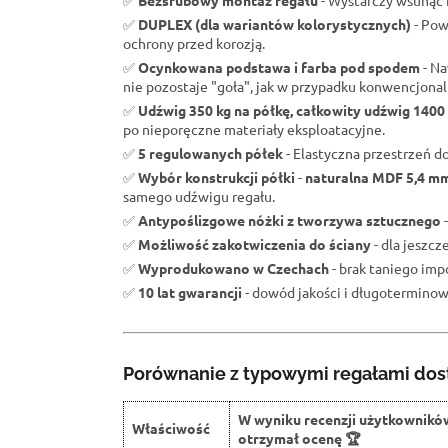
✅
Bezśrubowy montaż regału
- Wystarczy wsunąć b
✅
DUPLEX (dla wariantów kolorystycznych)
- Pow
ochrony przed korozją.
✅
Ocynkowana podstawa i farba pod spodem
- Na
nie pozostaje "goła", jak w przypadku konwencjona
✅
Udźwig 350 kg na półkę, całkowity udźwig 1400
po nieporęczne materiały eksploatacyjne.
✅
5 regulowanych półek
- Elastyczna przestrzeń d
✅
Wybór konstrukcji półki
-
naturalna MDF 5,4 m
samego udźwigu regału.
✅
Antypoślizgowe nóżki z tworzywa sztucznego
-
✅
Możliwość zakotwiczenia do ściany
- dla jeszc
✅
Wyprodukowano w Czechach
- brak taniego impo
✅
10 lat gwarancji
- dowód jakości i długoterminowe
Porównanie z typowymi regałami dos
W wyniku recenzji użytkownikó
Właściwość
otrzymał ocenę 🏆