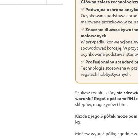
Główna zaleta technologiczn
✅
Podwójna ochrona antyk
Ocynkowana podstawa chroni 
malowane proszkowo w celu z
✅
Znacznie dłuższa żywotn
malowanych
W przypadku konwencjonalnyc
spowodować korozję. W przyp
ocynkowana podstawa, stano
✅
Profesjonalny standard 
Technologia stosowana w prze
regałach hobbystycznych.
Szukasz regału, który
nie rdzewi
warunki?
Regał z półkami RH
to
sklepów, magazynów i biur.
Każda z jego
5 półek może pomi
kg
.
Możesz wybrać półkę zgodnie ze