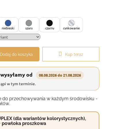
niebieski
szary
czarny
cynkowanie
Dodaj do koszyka
Kup teraz
 wysyłamy od
08.08.2026 do 21.08.2026
ąpi w tym terminie.
anie do przechowywania w każdym środowisku -
ałów.
PLEX (dla wariantów kolorystycznych),
+ powłoka proszkowa