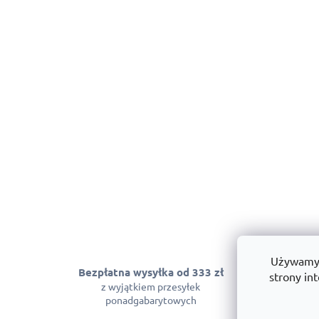
Używamy p
Bezpłatna wysyłka od 333 zł
Gwarancja
strony int
z wyjątkiem przesyłek
Możemy zagwara
ponadgabarytowych