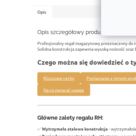
Opis
Opis szczegółowy produktu
Profesjonalny regał magazynowy przeznaczony do 
Solidna konstrukcja zapewnia wysoką nośność ora
Czego można się dowiedzieć o t
Kluczowe cechy
Porównanie z innymi pro
Na co zwracać uwagę
Główne zalety regału RH:
✅
Wytrzymała stalowa konstrukcja
- wytrzymałość