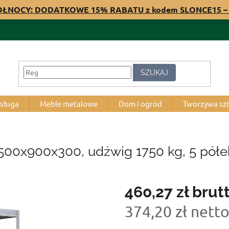
PÓŁNOCY: DODATKOWE 15% RABATU z kodem SLONCE15 – 
SZUKAJ
bsługa
Meble metalowe
Dom i ogród
Tworzywa sz
500x900x300, udźwig 1750 kg, 5 półe
460,27 zł
brut
374,20 zł nett