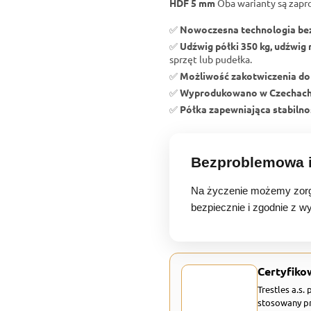
HDF 5 mm
Oba warianty są zapr
✅
Nowoczesna technologia b
✅
Udźwig półki 350 kg, udźwig 
sprzęt lub pudełka.
✅
Możliwość zakotwiczenia do
✅
Wyprodukowano w Czechac
✅
Półka zapewniająca stabilnoś
Bezproblemowa i
Na życzenie możemy zorg
bezpiecznie i zgodnie z w
Certyfiko
Trestles a.s.
stosowany pr