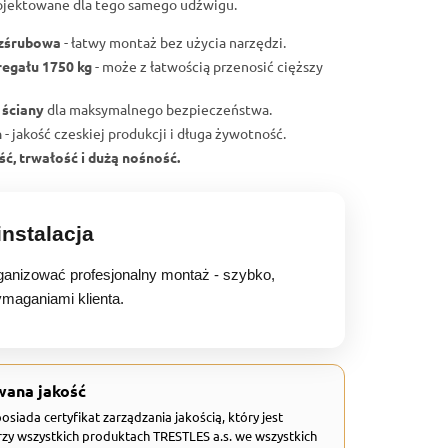
ojektowane dla tego samego udźwigu.
ezśrubowa
- łatwy montaż bez użycia narzędzi.
regału 1750 kg
- może z łatwością przenosić cięższy
 ściany
dla maksymalnego bezpieczeństwa.
h
- jakość czeskiej produkcji i długa żywotność.
ć, trwałość i dużą nośność.
nstalacja
anizować profesjonalny montaż - szybko,
ymaganiami klienta.
wana jakość
 posiada certyfikat zarządzania jakością, który jest
zy wszystkich produktach TRESTLES a.s. we wszystkich