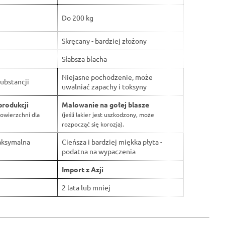
Do 200 kg
Skręcany - bardziej złożony
Słabsza blacha
Niejasne pochodzenie, może
ubstancji
uwalniać zapachy i toksyny
produkcji
Malowanie na gołej blasze
owierzchni dla
(jeśli lakier jest uszkodzony, może
rozpocząć się korozja).
aksymalna
Cieńsza i bardziej miękka płyta -
podatna na wypaczenia
Import z Azji
2 lata lub mniej