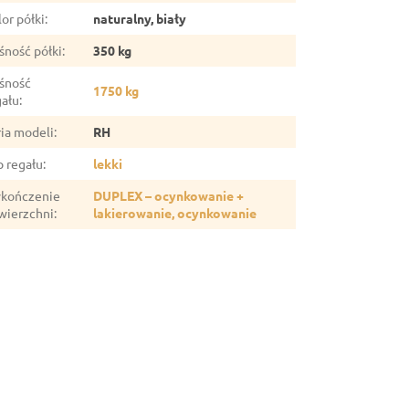
or półki
:
naturalny, biały
śność półki
:
350 kg
śność
1750 kg
gału
:
ria modeli
:
RH
p regału
:
lekki
kończenie
DUPLEX – ocynkowanie +
wierzchni
:
lakierowanie, ocynkowanie