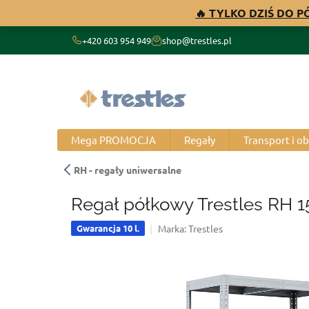
Przejść
🔥 TYLKO DZIŚ DO 
do
treści
+420 603 954 949
shop@trestles.pl
Mega PROMOCJA
Regały
Transport i o
RH - regały uniwersalne
Regał półkowy Trestles RH 1
Marka:
Trestles
Gwarancja 10 l.