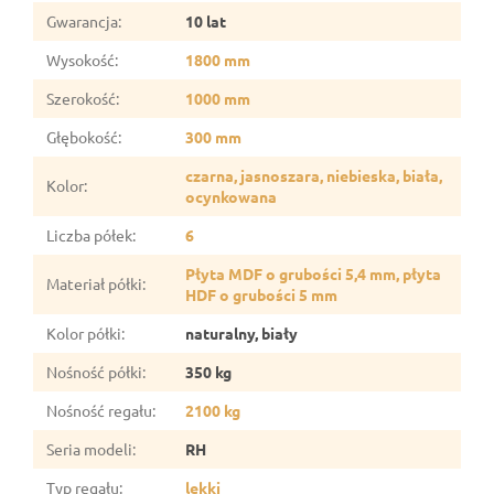
Gwarancja
:
10 lat
Wysokość
:
1800 mm
Szerokość
:
1000 mm
Głębokość
:
300 mm
czarna, jasnoszara, niebieska, biała,
Kolor
:
ocynkowana
Liczba półek
:
6
Płyta MDF o grubości 5,4 mm, płyta
Materiał półki
:
HDF o grubości 5 mm
Kolor półki
:
naturalny, biały
Nośność półki
:
350 kg
Nośność regału
:
2100 kg
Seria modeli
:
RH
Typ regału
:
lekki