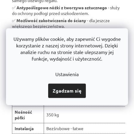
samego udźwigu regału.
✅
Antypoślizgowe nóżki z tworzywa sztucznego
- służy
do ochrony podłogi przed uszkodzeniem.
✅
Możliwość zakotwiczenia do ściany
- dla jeszcze
większego bezpieczeństwa.
✅
Wyprodukowano w Czechach
- brak taniego importu, ale
Używamy plików cookie, aby zapewnić Ci wygodne
wsparcie dla czeskiej produkcji.
korzystanie z naszej strony internetowej. Dzięki
✅
10 lat gwarancji
- dowód jakości i długoterminowej
analizie ruchu na stronie stale ulepszamy jej
trwałości.
funkcje, wydajność i użyteczność.
Ustawienia
Porównanie z typowymi regałami
dostępnymi na rynku:
Zgadzam się
W wyniku recenzji użytkowników produkt
Właściwość
otrzymał ocenę 🏆
Nośność
350 kg
półki
Instalacja
Bezśrubowe - łatwe