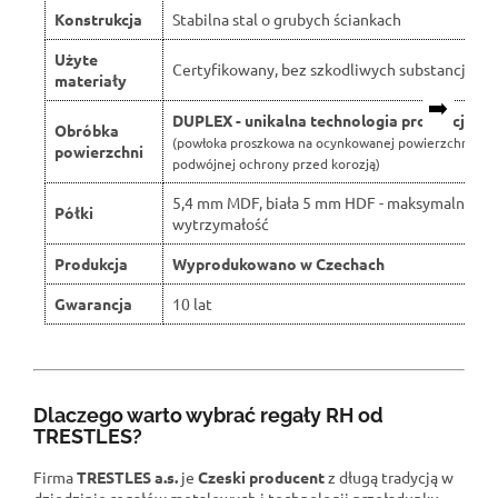
Konstrukcja
Stabilna stal o grubych ściankach
Użyte
Certyfikowany, bez szkodliwych substancji
materiały
➡️
DUPLEX - unikalna technologia produkcji
Obróbka
(powłoka proszkowa na ocynkowanej powierzchni dla
powierzchni
podwójnej ochrony przed korozją)
5,4 mm MDF, biała 5 mm HDF - maksymalna
Półki
wytrzymałość
Produkcja
Wyprodukowano w Czechach
Gwarancja
10 lat
Dlaczego warto wybrać regały RH od
TRESTLES?
Firma
TRESTLES a.s.
je
Czeski producent
z długą tradycją w
dziedzinie regałów metalowych i technologii przeładunku.