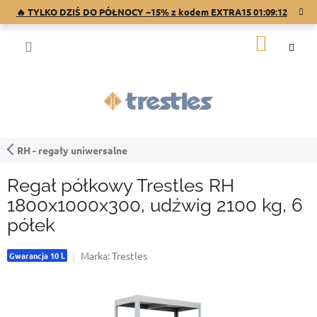
Przejść
🔥 TYLKO DZIŚ DO PÓŁNOCY −15% z kodem EXTRA15
01:09:12
do
treści
KOSZY
RH - regały uniwersalne
Regał półkowy Trestles RH
1800x1000x300, udźwig 2100 kg, 6
półek
Marka:
Trestles
Gwarancja 10 l.