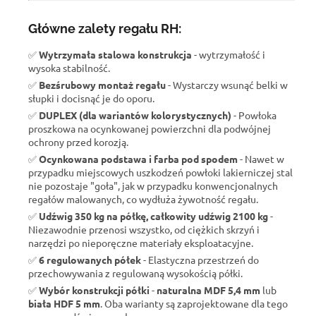
Główne zalety regału RH:
✅
Wytrzymała stalowa konstrukcja
- wytrzymałość i
wysoka stabilność.
✅
Bezśrubowy montaż regału
- Wystarczy wsunąć belki w
słupki i docisnąć je do oporu.
✅
DUPLEX (dla wariantów kolorystycznych)
- Powłoka
proszkowa na ocynkowanej powierzchni dla podwójnej
ochrony przed korozją.
✅
Ocynkowana podstawa i farba pod spodem
- Nawet w
przypadku miejscowych uszkodzeń powłoki lakierniczej stal
nie pozostaje "goła", jak w przypadku konwencjonalnych
regałów malowanych, co wydłuża żywotność regału.
✅
Udźwig 350 kg na półkę, całkowity udźwig 2100 kg
-
Niezawodnie przenosi wszystko, od ciężkich skrzyń i
narzędzi po nieporęczne materiały eksploatacyjne.
✅
6 regulowanych półek
- Elastyczna przestrzeń do
przechowywania z regulowaną wysokością półki.
✅
Wybór konstrukcji półki
-
naturalna MDF 5,4 mm
lub
biała HDF 5 mm
. Oba warianty są zaprojektowane dla tego