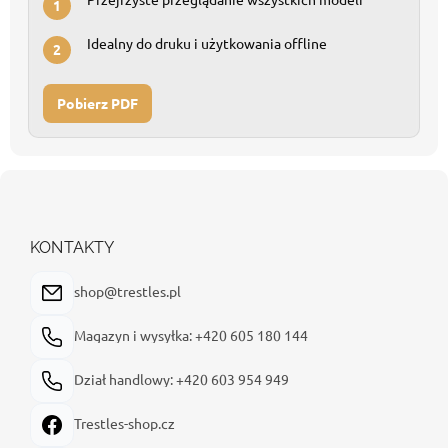
1
Idealny do druku i użytkowania offline
2
Pobierz PDF
S
t
o
p
KONTAKTY
k
a
shop@trestles.pl
Magazyn i wysyłka: +420 605 180 144
Dział handlowy: +420 603 954 949
Trestles-shop.cz