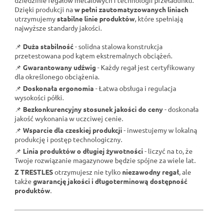
Dzięki produkcji na
w pełni zautomatyzowanych liniach
utrzymujemy
stabilne linie produktów
, które spełniają
najwyższe standardy jakości.
📌
Duża stabilność
- solidna stalowa konstrukcja
przetestowana pod kątem ekstremalnych obciążeń.
📌
Gwarantowany udźwig
- Każdy regał jest certyfikowany
dla określonego obciążenia.
📌
Doskonała ergonomia
- Łatwa obsługa i regulacja
wysokości półki.
📌
Bezkonkurencyjny stosunek jakości do ceny
- doskonała
jakość wykonania w uczciwej cenie.
📌
Wsparcie dla czeskiej produkcji
- inwestujemy w lokalną
produkcję i postęp technologiczny.
📌
Linia produktów o długiej żywotności
- liczyć na to, że
Twoje rozwiązanie magazynowe będzie spójne za wiele lat.
Z TRESTLES
otrzymujesz nie tylko
niezawodny regał
, ale
także
gwarancję jakości i długoterminową dostępność
produktów
.