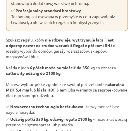
stanowiąca dodatkową warstwę ochronną.
✅
Profesjonalny standard branżowy
Technologia stosowana w przemyśle w celu zapewnienia
trwałości, a nie w tanich regałach hobbystycznych.
Szukasz regału, który
nie rdzewieje, wytrzymuje lata i jest
odporny nawet na trudne warunki?
Regał z półkami RH
to
idealny wybór do domów, garaży, warsztatów, sklepów,
magazynów i biur.
Każda z jego
6 półek może pomieścić do 350 kg
co oznacza
całkowity udźwig do 2100 kg
.
Możesz wybrać półkę zgodnie ze swoimi potrzebami -
naturalna
MDF 5,4 mm
lub
biała HDF 5 mm
Oba warianty są zaprojektowane
dla tego samego udźwigu.
✅
Nowoczesna technologia bezśrubowa
- łatwy montaż bez
użycia narzędzi.
✅
Udźwig półki 350 kg, udźwig regału 2100 kg
- może z łatwością
przenosić cięższy sprzęt lub pudełka.