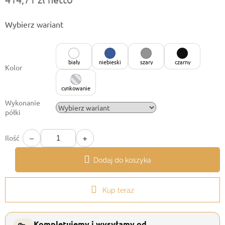
Cena
Wybierz wariant
jednostkowa:
biały
niebieski
szary
czarny
Kolor
cynkowanie
Wykonanie
półki
−
+
Ilość
Dodaj do koszyka
Kup teraz
Kompletujemy i wysyłamy od