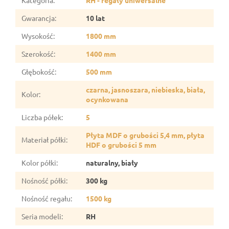
Gwarancja
:
10 lat
Wysokość
:
1800 mm
Szerokość
:
1400 mm
Głębokość
:
500 mm
czarna, jasnoszara, niebieska, biała,
Kolor
:
ocynkowana
Liczba półek
:
5
Płyta MDF o grubości 5,4 mm, płyta
Materiał półki
:
HDF o grubości 5 mm
Kolor półki
:
naturalny, biały
Nośność półki
:
300 kg
Nośność regału
:
1500 kg
Seria modeli
:
RH