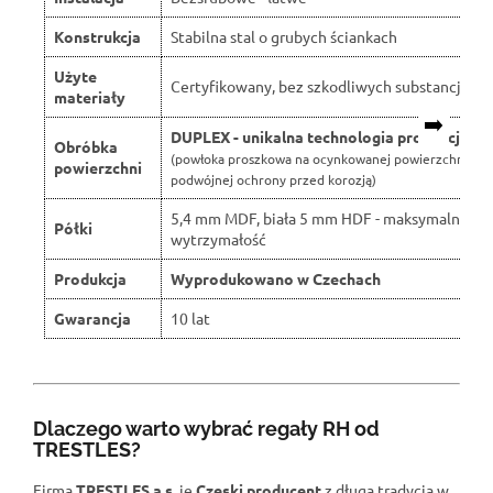
Konstrukcja
Stabilna stal o grubych ściankach
Użyte
Certyfikowany, bez szkodliwych substancji
materiały
➡️
DUPLEX - unikalna technologia produkcji
Obróbka
(powłoka proszkowa na ocynkowanej powierzchni dla
powierzchni
podwójnej ochrony przed korozją)
5,4 mm MDF, biała 5 mm HDF - maksymalna
Półki
wytrzymałość
Produkcja
Wyprodukowano w Czechach
Gwarancja
10 lat
Dlaczego warto wybrać regały RH od
TRESTLES?
Firma
TRESTLES a.s.
je
Czeski producent
z długą tradycją w