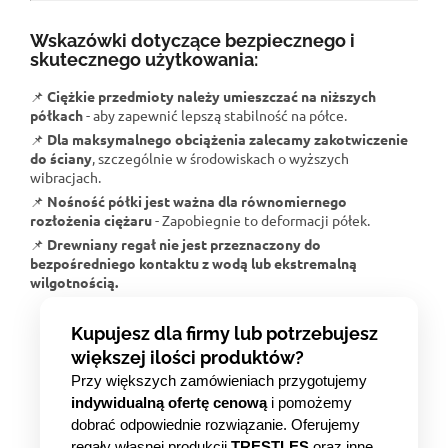
Wskazówki dotyczące bezpiecznego i
skutecznego użytkowania:
📌
Ciężkie przedmioty należy umieszczać na niższych
półkach
- aby zapewnić lepszą stabilność na półce.
📌
Dla maksymalnego obciążenia zalecamy zakotwiczenie
do ściany
, szczególnie w środowiskach o wyższych
wibracjach.
📌
Nośność półki jest ważna dla równomiernego
rozłożenia ciężaru
- Zapobiegnie to deformacji półek.
📌
Drewniany regał nie jest przeznaczony do
bezpośredniego kontaktu z wodą lub ekstremalną
wilgotnością.
Kupujesz dla firmy lub potrzebujesz
większej ilości produktów?
Przy większych zamówieniach przygotujemy
indywidualną ofertę cenową
i pomożemy
dobrać odpowiednie rozwiązanie. Oferujemy
regały własnej produkcji
TRESTLES
oraz inne