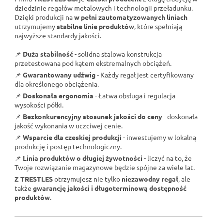
dziedzinie regałów metalowych i technologii przeładunku.
Dzięki produkcji na
w pełni zautomatyzowanych liniach
utrzymujemy
stabilne linie produktów
, które spełniają
najwyższe standardy jakości.
📌
Duża stabilność
- solidna stalowa konstrukcja
przetestowana pod kątem ekstremalnych obciążeń.
📌
Gwarantowany udźwig
- Każdy regał jest certyfikowany
dla określonego obciążenia.
📌
Doskonała ergonomia
- Łatwa obsługa i regulacja
wysokości półki.
📌
Bezkonkurencyjny stosunek jakości do ceny
- doskonała
jakość wykonania w uczciwej cenie.
📌
Wsparcie dla czeskiej produkcji
- inwestujemy w lokalną
produkcję i postęp technologiczny.
📌
Linia produktów o długiej żywotności
- liczyć na to, że
Twoje rozwiązanie magazynowe będzie spójne za wiele lat.
Z TRESTLES
otrzymujesz nie tylko
niezawodny regał
, ale
także
gwarancję jakości i długoterminową dostępność
produktów
.