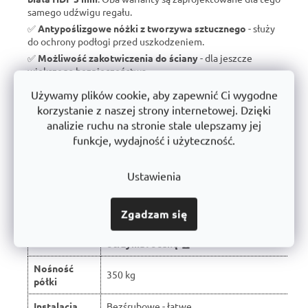
samego udźwigu regału.
✅
Antypoślizgowe nóżki z tworzywa sztucznego
- służy
do ochrony podłogi przed uszkodzeniem.
✅
Możliwość zakotwiczenia do ściany
- dla jeszcze
większego bezpieczeństwa.
✅
Wyprodukowano w Czechach
- brak taniego importu, ale
Używamy plików cookie, aby zapewnić Ci wygodne
wsparcie dla czeskiej produkcji.
korzystanie z naszej strony internetowej. Dzięki
✅
10 lat gwarancji
- dowód jakości i długoterminowej
analizie ruchu na stronie stale ulepszamy jej
trwałości.
funkcje, wydajność i użyteczność.
Ustawienia
Porównanie z typowymi regałami
dostępnymi na rynku:
Zgadzam się
W wyniku recenzji użytkowników produkt
Właściwość
otrzymał ocenę 🏆
Nośność
350 kg
półki
Instalacja
Bezśrubowe - łatwe