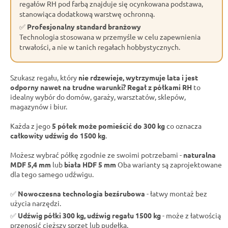
regałów RH pod farbą znajduje się ocynkowana podstawa,
stanowiąca dodatkową warstwę ochronną.
✅
Profesjonalny standard branżowy
Technologia stosowana w przemyśle w celu zapewnienia
trwałości, a nie w tanich regałach hobbystycznych.
Szukasz regału, który
nie rdzewieje, wytrzymuje lata i jest
odporny nawet na trudne warunki?
Regał z półkami RH
to
idealny wybór do domów, garaży, warsztatów, sklepów,
magazynów i biur.
Każda z jego
5 półek może pomieścić do 300 kg
co oznacza
całkowity udźwig do 1500 kg
.
Możesz wybrać półkę zgodnie ze swoimi potrzebami -
naturalna
MDF 5,4 mm
lub
biała HDF 5 mm
Oba warianty są zaprojektowane
dla tego samego udźwigu.
✅
Nowoczesna technologia bezśrubowa
- łatwy montaż bez
użycia narzędzi.
✅
Udźwig półki 300 kg, udźwig regału 1500 kg
- może z łatwością
przenosić cięższy sprzęt lub pudełka.