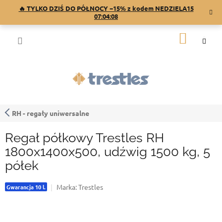
Przejść
🔥 TYLKO DZIŚ DO PÓŁNOCY −15% z kodem NEDZIELA15
do
07:04:07
treści
KOSZY
RH - regały uniwersalne
Regał półkowy Trestles RH
1800x1400x500, udźwig 1500 kg, 5
półek
Marka:
Trestles
Gwarancja 10 l.