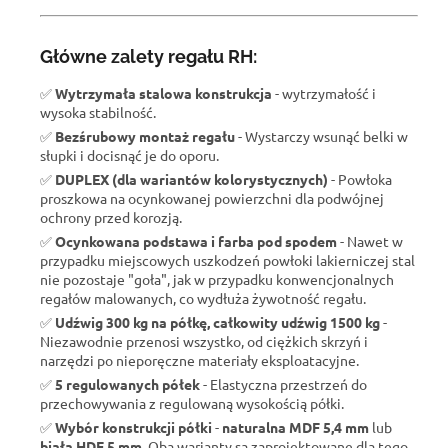
Główne zalety regału RH:
✅
Wytrzymała stalowa konstrukcja
- wytrzymałość i
wysoka stabilność.
✅
Bezśrubowy montaż regału
- Wystarczy wsunąć belki w
słupki i docisnąć je do oporu.
✅
DUPLEX (dla wariantów kolorystycznych)
- Powłoka
proszkowa na ocynkowanej powierzchni dla podwójnej
ochrony przed korozją.
✅
Ocynkowana podstawa i farba pod spodem
- Nawet w
przypadku miejscowych uszkodzeń powłoki lakierniczej stal
nie pozostaje "goła", jak w przypadku konwencjonalnych
regałów malowanych, co wydłuża żywotność regału.
✅
Udźwig 300 kg na półkę, całkowity udźwig 1500 kg
-
Niezawodnie przenosi wszystko, od ciężkich skrzyń i
narzędzi po nieporęczne materiały eksploatacyjne.
✅
5 regulowanych półek
- Elastyczna przestrzeń do
przechowywania z regulowaną wysokością półki.
✅
Wybór konstrukcji półki
-
naturalna MDF 5,4 mm
lub
biała HDF 5 mm
. Oba warianty są zaprojektowane dla tego