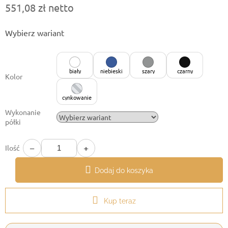
551,08 zł netto
Cena
Wybierz wariant
jednostkowa:
biały
niebieski
szary
czarny
Kolor
cynkowanie
Wykonanie
półki
−
+
Ilość
Dodaj do koszyka
Kup teraz