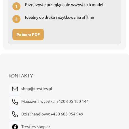
Przejrzyste przeglądanie wszystkich modeli
1
Idealny do druku i użytkowania offline
2
Pobierz PDF
S
t
o
p
KONTAKTY
k
a
shop@trestles.pl
Magazyn i wysyłka: +420 605 180 144
Dział handlowy: +420 603 954 949
Trestles-shop.cz