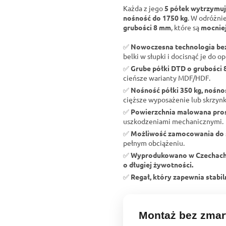
Każda z jego
5 półek wytrzymuj
nośność do 1750 kg
. W odróżni
grubości 8 mm
, które są
mocniej
✅
Nowoczesna technologia b
belki w słupki i docisnąć je do op
✅
Grube półki DTD o grubości
cieńsze warianty MDF/HDF.
✅
Nośność półki 350 kg, nośno
cięższe wyposażenie lub skrzynk
✅
Powierzchnia malowana pr
uszkodzeniami mechanicznymi.
✅
Możliwość zamocowania do 
pełnym obciążeniu.
✅
Wyprodukowano w Czechac
o długiej żywotności.
✅
Regał, który zapewnia stabi
Montaż bez zmar