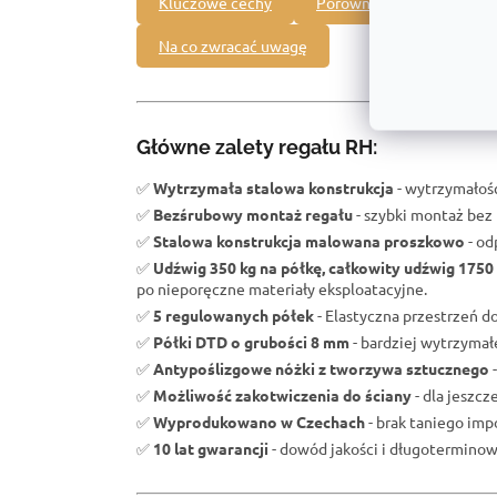
Kluczowe cechy
Porównanie z innymi pro
Na co zwracać uwagę
Główne zalety regału RH:
✅
Wytrzymała stalowa konstrukcja
- wytrzymałość
✅
Bezśrubowy montaż regału
- szybki montaż bez 
✅
Stalowa konstrukcja malowana proszkowo
- od
✅
Udźwig 350 kg na półkę, całkowity udźwig 1750
po nieporęczne materiały eksploatacyjne.
✅
5 regulowanych półek
- Elastyczna przestrzeń d
✅
Półki DTD o grubości 8 mm
- bardziej wytrzyma
✅
Antypoślizgowe nóżki z tworzywa sztucznego
-
✅
Możliwość zakotwiczenia do ściany
- dla jeszc
✅
Wyprodukowano w Czechach
- brak taniego impo
✅
10 lat gwarancji
- dowód jakości i długoterminowe