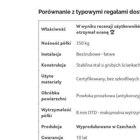
Porównanie z typowymi regałami dos
W wyniku recenzji użytkownik
Właściwość
otrzymał ocenę 🏆
Nośność półki
350 kg
Instalacja
Bezśrubowe - łatwe
Konstrukcja
Stabilna stal o grubych ściankac
Użyte
Certyfikowany, bez szkodliwych 
materiały
Obróbka
Powłoka proszkowa (antykorozy
powierzchni
Wytrzymałość
8 mm DTD - maksymalna wytrzy
półki
Produkcja
Wyprodukowano w Czechach
Gwarancja
10 lat