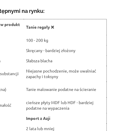
tępnymi na rynku:
ów produkt
Tanie regały ❌
100 - 200 kg
Skręcany - bardziej złożony
h
Słabsza blacha
Niejasne pochodzenie, może uwalniać
substancji
zapachy i toksyny
jna)
Tanie malowanie podatne na ścieranie
cieńsze płyty MDF lub HDF - bardziej
małość
podatne na wypaczenia
Import z Azji
2 lata lub mniej