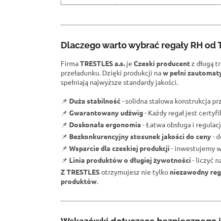
Dlaczego warto wybrać regały RH od
Firma
TRESTLES a.s.
je
Czeski producent
z długą t
przeładunku. Dzięki produkcji na
w pełni zautomat
spełniają najwyższe standardy jakości.
📌
Duża stabilność
- solidna stalowa konstrukcja 
📌
Gwarantowany udźwig
- Każdy regał jest certy
📌
Doskonała ergonomia
- Łatwa obsługa i regulacj
📌
Bezkonkurencyjny stosunek jakości do ceny
- d
📌
Wsparcie dla czeskiej produkcji
- inwestujemy w
📌
Linia produktów o długiej żywotności
- liczyć 
Z TRESTLES
otrzymujesz nie tylko
niezawodny reg
produktów
.