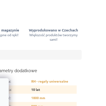
 magazynie
Wyprodukowano w Czechach
pne od ręki!
Większość produktów tworzymy
sami!
ametry dodatkowe
tegoria
:
RH - regały uniwersalne
arancja
:
10 lat
sokość
:
1800 mm