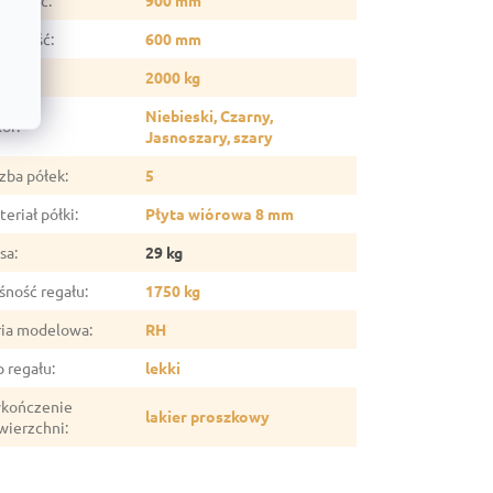
erokość
:
900 mm
ębokość
:
600 mm
źwig
:
2000 kg
Niebieski, Czarny,
lor
:
Jasnoszary, szary
czba półek
:
5
eriał półki
:
Płyta wiórowa 8 mm
sa
:
29 kg
śność regału
:
1750 kg
ria modelowa
:
RH
p regału
:
lekki
kończenie
lakier proszkowy
wierzchni
: