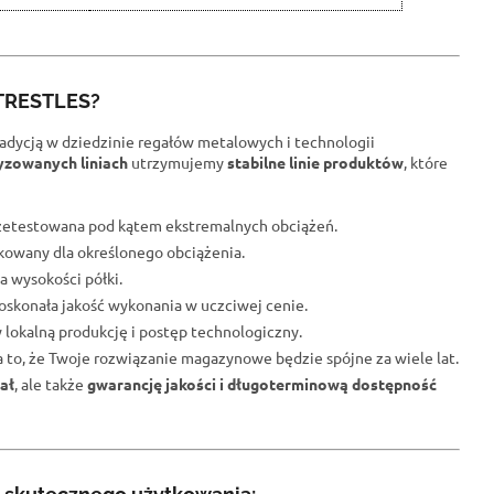
 TRESTLES?
radycją w dziedzinie regałów metalowych i technologii
yzowanych liniach
utrzymujemy
stabilne linie produktów
, które
przetestowana pod kątem ekstremalnych obciążeń.
fikowany dla określonego obciążenia.
a wysokości półki.
oskonała jakość wykonania w uczciwej cenie.
 lokalną produkcję i postęp technologiczny.
na to, że Twoje rozwiązanie magazynowe będzie spójne za wiele lat.
ał
, ale także
gwarancję jakości i długoterminową dostępność