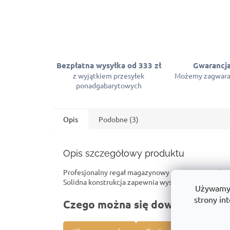
Bezpłatna wysyłka od 333 zł
Gwarancja
z wyjątkiem przesyłek
Możemy zagwara
ponadgabarytowych
Opis
Podobne (3)
Opis szczegółowy produktu
Profesjonalny regał magazynowy przeznaczony do 
Solidna konstrukcja zapewnia wysoką nośność ora
Używamy p
strony int
Czego można się dowiedzieć o t