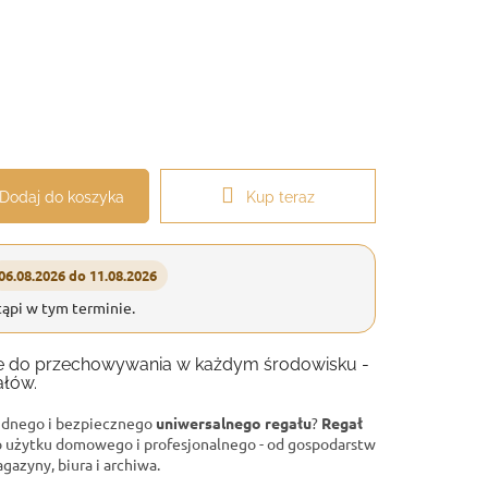
Dodaj do koszyka
Kup teraz
06.08.2026 do 11.08.2026
ąpi w tym terminie.
anie do przechowywania w każdym środowisku -
ałów.
lidnego i bezpiecznego
uniwersalnego regału
?
Regał
o użytku domowego i profesjonalnego - od gospodarstw
gazyny, biura i archiwa.