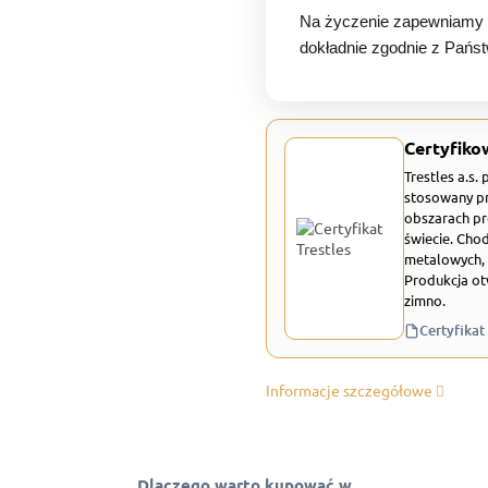
Na życzenie zapewniamy p
dokładnie zgodnie z Pań
Certyfiko
Trestles a.s.
stosowany pr
obszarach pr
świecie. Chod
metalowych, 
Produkcja ot
zimno.
Certyfikat
Informacje szczegółowe
Dlaczego warto kupować w