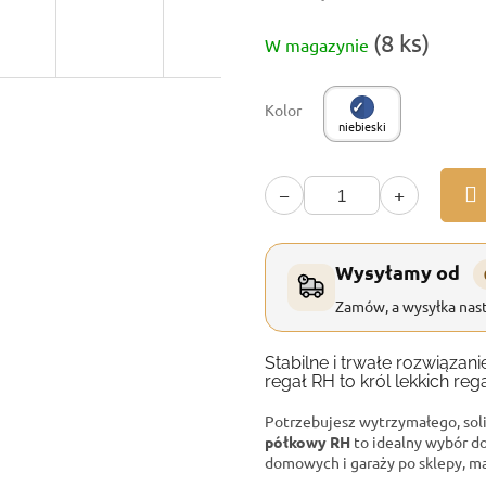
Cena
(8 ks)
W magazynie
jednostkowa:
Kolor
niebieski
−
+
Wysyłamy od
Zamów, a wysyłka nast
Stabilne i trwałe rozwiąz
regał RH to król lekkich reg
Potrzebujesz wytrzymałego, so
półkowy RH
to idealny wybór d
domowych i garaży po sklepy, ma