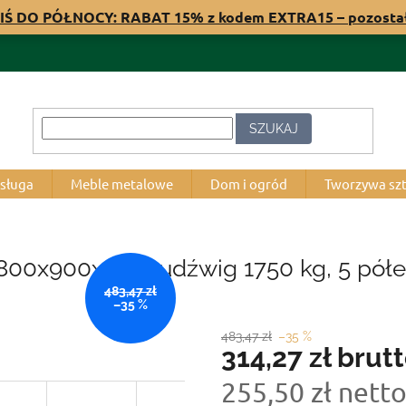
IŚ DO PÓŁNOCY: RABAT 15% z kodem EXTRA15 – pozost
SZUKAJ
bsługa
Meble metalowe
Dom i ogród
Tworzywa sz
1800x900x600, udźwig 1750 kg, 5 pół
483,47 zł
–35 %
483,47 zł
–35 %
314,27 zł
brut
255,50 zł nett