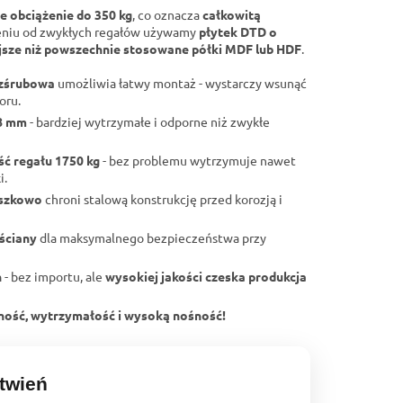
e obciążenie do 350 kg
, co oznacza
całkowitą
eniu od zwykłych regałów używamy
płytek DTD o
sze niż powszechnie stosowane półki MDF lub HDF
.
ezśrubowa
umożliwia łatwy montaż - wystarczy wsunąć
oru.
 8 mm
- bardziej wytrzymałe i odporne niż zwykłe
ść regału 1750 kg
- bez problemu wytrzymuje nawet
i.
oszkowo
chroni stalową konstrukcję przed korozją i
ściany
dla maksymalnego bezpieczeństwa przy
h
- bez importu, ale
wysokiej jakości czeska produkcja
lność, wytrzymałość i wysoką nośność!
twień