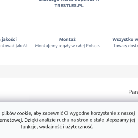
TRESTLES.PL
 jakości
Montaż
Wszystko w
ntować jakość
Montujemy regały w całej Polsce.
Towary dostę
Par
intensywnego użytkowania.
Ka
z bezpieczne przechowywanie towarów.
lików cookie, aby zapewnić Ci wygodne korzystanie z naszej
Gw
ernetowej. Dzięki analizie ruchu na stronie stale ulepszamy jej
ym produkcie? Na przykład:
funkcje, wydajność i użyteczność.
Wy