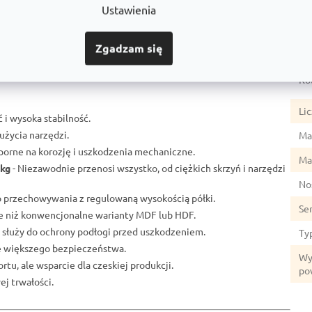
Sz
duktami
Dlaczego jest to dobry wybór
Ustawienia
Gł
Zgadzam się
Ud
Ko
Li
 i wysoka stabilność.
użycia narzędzi.
Mat
porne na korozję i uszkodzenia mechaniczne.
Ma
 kg
- Niezawodnie przenosi wszystko, od ciężkich skrzyń i narzędzi
No
o przechowywania z regulowaną wysokością półki.
Se
łe niż konwencjonalne warianty MDF lub HDF.
 służy do ochrony podłogi przed uszkodzeniem.
Ty
ze większego bezpieczeństwa.
Wy
rtu, ale wsparcie dla czeskiej produkcji.
po
j trwałości.