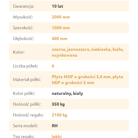
Gwarancja
:
10 lat
Wysokość
:
2000 mm
Szerokość
:
1000 mm
Głębokość
:
400 mm
czarna, jasnoszara, niebieska, biała,
Kolor
:
ocynkowana
Liczba półek
:
6
Płyta MDF o grubości 5,4 mm, płyta
Materiał półki
:
HDF o grubości 5 mm
Kolor półki
:
naturalny, biały
Nośność półki
:
350 kg
Nośność regału
:
2100 kg
Seria modeli
:
RH
Typ regału
:
lekki