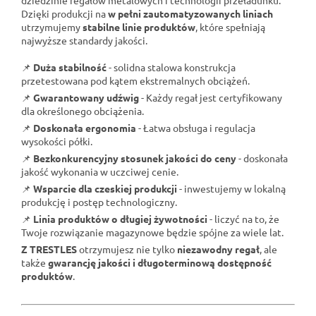
Dzięki produkcji na
w pełni zautomatyzowanych liniach
utrzymujemy
stabilne linie produktów
, które spełniają
najwyższe standardy jakości.
📌
Duża stabilność
- solidna stalowa konstrukcja
przetestowana pod kątem ekstremalnych obciążeń.
📌
Gwarantowany udźwig
- Każdy regał jest certyfikowany
dla określonego obciążenia.
📌
Doskonała ergonomia
- Łatwa obsługa i regulacja
wysokości półki.
📌
Bezkonkurencyjny stosunek jakości do ceny
- doskonała
jakość wykonania w uczciwej cenie.
📌
Wsparcie dla czeskiej produkcji
- inwestujemy w lokalną
produkcję i postęp technologiczny.
📌
Linia produktów o długiej żywotności
- liczyć na to, że
Twoje rozwiązanie magazynowe będzie spójne za wiele lat.
Z TRESTLES
otrzymujesz nie tylko
niezawodny regał
, ale
także
gwarancję jakości i długoterminową dostępność
produktów
.