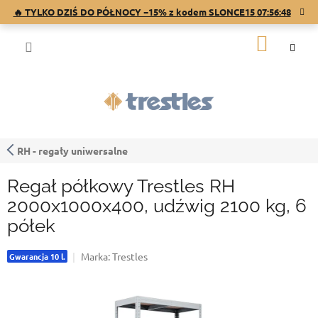
Przejść
🔥 TYLKO DZIŚ DO PÓŁNOCY −15% z kodem SLONCE15
07:56:47
do
treści
KOSZY
RH - regały uniwersalne
Regał półkowy Trestles RH
2000x1000x400, udźwig 2100 kg, 6
półek
Marka:
Trestles
Gwarancja 10 l.