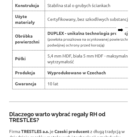
Konstrukcja
Stabilna stal o grubych ściankach
Użyte
Certyfikowany, bez szkodliwych substancji
materiały
➡️
DUPLEX - unikalna technologia produkcji
Obróbka
(powłoka proszkowa na ocynkowanej powierzchni dla
powierzchni
podwójnej ochrony przed korozją)
5,4 mm MDF, biała 5 mm HDF - maksymalna
Półki
wytrzymałość
Produkcja
Wyprodukowano w Czechach
Gwarancja
10 lat
Dlaczego warto wybrać regały RH od
TRESTLES?
Firma
TRESTLES a.s.
je
Czeski producent
z długą tradycją w
dziedzinie regałów metalowych i technologii przeładunku.