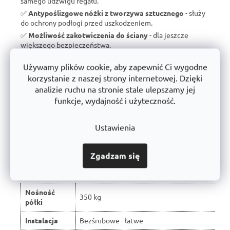
samego udźwigu regału.
✅
Antypoślizgowe nóżki z tworzywa sztucznego
- służy
do ochrony podłogi przed uszkodzeniem.
✅
Możliwość zakotwiczenia do ściany
- dla jeszcze
większego bezpieczeństwa.
✅
Wyprodukowano w Czechach
- brak taniego importu, ale
Używamy plików cookie, aby zapewnić Ci wygodne
wsparcie dla czeskiej produkcji.
korzystanie z naszej strony internetowej. Dzięki
✅
10 lat gwarancji
- dowód jakości i długoterminowej
analizie ruchu na stronie stale ulepszamy jej
trwałości.
funkcje, wydajność i użyteczność.
Ustawienia
Porównanie z typowymi regałami
dostępnymi na rynku:
Zgadzam się
W wyniku recenzji użytkowników produkt
Właściwość
otrzymał ocenę 🏆
Nośność
350 kg
półki
Instalacja
Bezśrubowe - łatwe