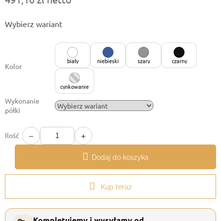
Cena
Wybierz wariant
jednostkowa:
biały
niebieski
szary
czarny
Kolor
cynkowanie
Wykonanie
półki
−
+
Ilość
Dodaj do koszyka
Kup teraz
Kompletujemy i wysyłamy od