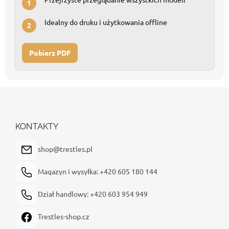
1
Idealny do druku i użytkowania offline
2
Pobierz PDF
S
t
o
p
KONTAKTY
k
a
shop@trestles.pl
Magazyn i wysyłka: +420 605 180 144
Dział handlowy: +420 603 954 949
Trestles-shop.cz