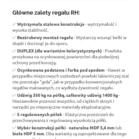
Główne zalety regału RH:
✅
Wytrzymała stalowa konstrukcja
- wytrzymałość i
wysoka stabilność.
✅
Bezśrubowy montaż regału
- Wystarczy wsunąć belki w
słupki i docisnąć je do oporu.
✅
DUPLEX (dla wariantów kolorystycznych)
- Powłoka
proszkowa na ocynkowanej powierzchni dla podwójnej
ochrony przed korozją.
✅
Ocynkowana podstawa i farba pod spodem
- Nawet w
przypadku miejscowych uszkodzeń powłoki lakierniczej stal
nie pozostaje "goła", jak w przypadku konwencjonalnych
regałów malowanych, co wydłuża żywotność regału.
✅
Udźwig 350 kg na półkę, całkowity udźwig 1400 kg
-
Niezawodnie przenosi wszystko, od ciężkich skrzyń i
narzędzi po nieporęczne materiały eksploatacyjne.
✅
5 regulowanych półek
- Elastyczna przestrzeń do
przechowywania z regulowaną wysokością półki.
✅
Wybór konstrukcji półki
-
naturalna MDF 5,4 mm
lub
biała HDF 5 mm
. Oba warianty są zaprojektowane dla tego