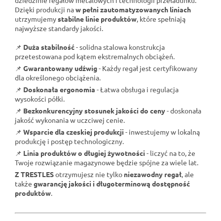
Dzięki produkcji na
w pełni zautomatyzowanych liniach
utrzymujemy
stabilne linie produktów
, które spełniają
najwyższe standardy jakości.
📌
Duża stabilność
- solidna stalowa konstrukcja
przetestowana pod kątem ekstremalnych obciążeń.
📌
Gwarantowany udźwig
- Każdy regał jest certyfikowany
dla określonego obciążenia.
📌
Doskonała ergonomia
- Łatwa obsługa i regulacja
wysokości półki.
📌
Bezkonkurencyjny stosunek jakości do ceny
- doskonała
jakość wykonania w uczciwej cenie.
📌
Wsparcie dla czeskiej produkcji
- inwestujemy w lokalną
produkcję i postęp technologiczny.
📌
Linia produktów o długiej żywotności
- liczyć na to, że
Twoje rozwiązanie magazynowe będzie spójne za wiele lat.
Z TRESTLES
otrzymujesz nie tylko
niezawodny regał
, ale
także
gwarancję jakości i długoterminową dostępność
produktów
.