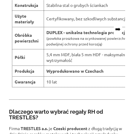
Konstrukcja
Stabilna stal o grubych ściankach
Użyte
Certyfikowany, bez szkodliwych substancji
materiały
➡️
DUPLEX - unikalna technologia produkcji
Obróbka
(powłoka proszkowa na ocynkowanej powierzchni dla
powierzchni
podwójnej ochrony przed korozją)
5,4 mm MDF, biała 5 mm HDF - maksymalna
Półki
wytrzymałość
Produkcja
Wyprodukowano w Czechach
Gwarancja
10 lat
Dlaczego warto wybrać regały RH od
TRESTLES?
Firma
TRESTLES a.s.
je
Czeski producent
z długą tradycją w
dziedzinie regałów metalowych i technologii przeładunku.