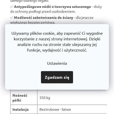
samego udźwigu regału.
✅
Antypoślizgowe nóżki z tworzywa sztucznego
- służy
do ochrony podłogi przed uszkodzeniem.
✅
Możliwość zakotwiczenia do ściany
- dla jeszcze
większego bezpieczeństwa.
✅
Wyprodukowano w Czechach
- brak taniego importu, ale
Używamy plików cookie, aby zapewnić Ci wygodne
wsparcie dla czeskiej produkcji.
korzystanie z naszej strony internetowej. Dzięki
✅
10 lat gwarancji
- dowód jakości i długoterminowej
analizie ruchu na stronie stale ulepszamy jej
trwałości.
funkcje, wydajność i użyteczność.
Ustawienia
Porównanie z typowymi regałami
dostępnymi na rynku:
Zgadzam się
W wyniku recenzji użytkowników produkt
Właściwość
otrzymał ocenę 🏆
Nośność
350 kg
półki
Instalacja
Bezśrubowe - łatwe