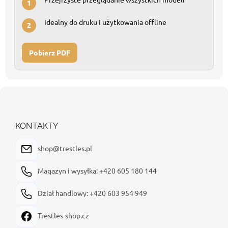
1
Idealny do druku i użytkowania offline
2
Pobierz PDF
S
t
o
p
KONTAKTY
k
a
shop@trestles.pl
Magazyn i wysyłka: +420 605 180 144
Dział handlowy: +420 603 954 949
Trestles-shop.cz