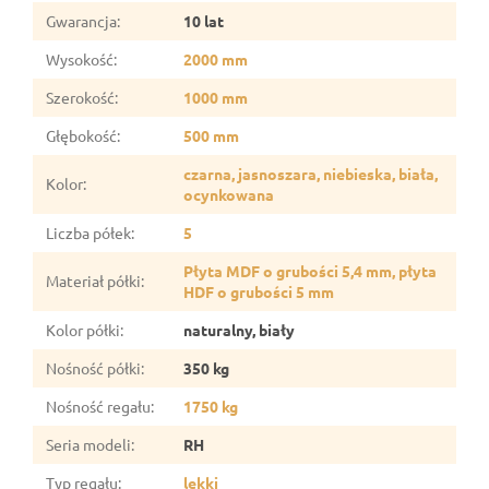
Gwarancja
:
10 lat
Wysokość
:
2000 mm
Szerokość
:
1000 mm
Głębokość
:
500 mm
czarna, jasnoszara, niebieska, biała,
Kolor
:
ocynkowana
Liczba półek
:
5
Płyta MDF o grubości 5,4 mm, płyta
Materiał półki
:
HDF o grubości 5 mm
Kolor półki
:
naturalny, biały
Nośność półki
:
350 kg
Nośność regału
:
1750 kg
Seria modeli
:
RH
Typ regału
:
lekki