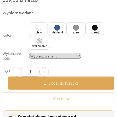
Cena
Wybierz wariant
jednostkowa:
biały
niebieski
szary
czarny
Kolor
cynkowanie
Wykonanie
półki
−
+
Ilość
Dodaj do koszyka
Kup teraz
Kompletujemy i wysyłamy od