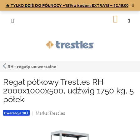
Przejść
🔥 TYLKO DZIŚ DO PÓŁNOCY −15% z kodem EXTRA15 –
12:18:59
do
treści
KOSZY
RH - regały uniwersalne
Regał półkowy Trestles RH
2000x1000x500, udźwig 1750 kg, 5
półek
Marka:
Trestles
Gwarancja 10 l.