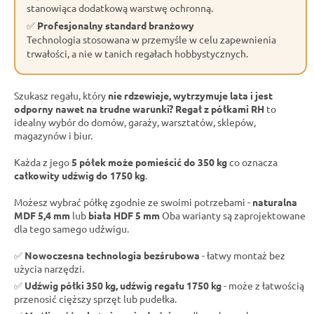
stanowiąca dodatkową warstwę ochronną.
✅
Profesjonalny standard branżowy
Technologia stosowana w przemyśle w celu zapewnienia
trwałości, a nie w tanich regałach hobbystycznych.
Szukasz regału, który
nie rdzewieje, wytrzymuje lata i jest
odporny nawet na trudne warunki?
Regał z półkami RH
to
idealny wybór do domów, garaży, warsztatów, sklepów,
magazynów i biur.
Każda z jego
5 półek może pomieścić do 350 kg
co oznacza
całkowity udźwig do 1750 kg
.
Możesz wybrać półkę zgodnie ze swoimi potrzebami -
naturalna
MDF 5,4 mm
lub
biała HDF 5 mm
Oba warianty są zaprojektowane
dla tego samego udźwigu.
✅
Nowoczesna technologia bezśrubowa
- łatwy montaż bez
użycia narzędzi.
✅
Udźwig półki 350 kg, udźwig regału 1750 kg
- może z łatwością
przenosić cięższy sprzęt lub pudełka.