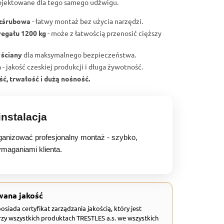
ojektowane dla tego samego udźwigu.
ezśrubowa
- łatwy montaż bez użycia narzędzi.
regału 1200 kg
- może z łatwością przenosić cięższy
 ściany
dla maksymalnego bezpieczeństwa.
h
- jakość czeskiej produkcji i długa żywotność.
ć, trwałość i dużą nośność.
nstalacja
anizować profesjonalny montaż - szybko,
ymaganiami klienta.
wana jakość
 posiada certyfikat zarządzania jakością, który jest
zy wszystkich produktach TRESTLES a.s. we wszystkich