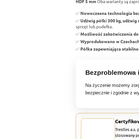
HDF 5 mm
Oba warianty są zapr
✅
Nowoczesna technologia b
✅
Udźwig półki 300 kg, udźwig 
sprzęt lub pudełka.
✅
Możliwość zakotwiczenia do
✅
Wyprodukowano w Czechac
✅
Półka zapewniająca stabilnoś
Bezproblemowa i
Na życzenie możemy zorg
bezpiecznie i zgodnie z w
Certyfiko
Trestles a.s.
stosowany pr