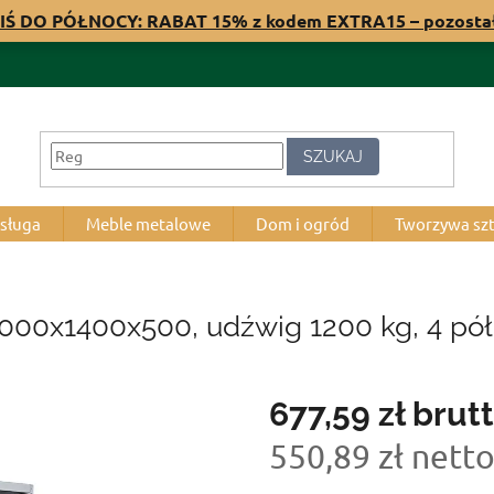
IŚ DO PÓŁNOCY: RABAT 15% z kodem EXTRA15 – pozost
SZUKAJ
bsługa
Meble metalowe
Dom i ogród
Tworzywa sz
000x1400x500, udźwig 1200 kg, 4 pół
677,59 zł
brut
550,89 zł nett