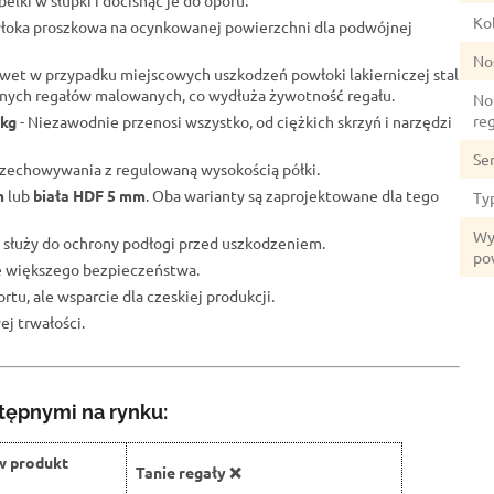
elki w słupki i docisnąć je do oporu.
Kol
łoka proszkowa na ocynkowanej powierzchni dla podwójnej
No
wet w przypadku miejscowych uszkodzeń powłoki lakierniczej stal
lnych regałów malowanych, co wydłuża żywotność regału.
No
re
 kg
- Niezawodnie przenosi wszystko, od ciężkich skrzyń i narzędzi
Se
przechowywania z regulowaną wysokością półki.
m
lub
biała HDF 5 mm
. Oba warianty są zaprojektowane dla tego
Ty
Wy
 służy do ochrony podłogi przed uszkodzeniem.
po
ze większego bezpieczeństwa.
rtu, ale wsparcie dla czeskiej produkcji.
j trwałości.
tępnymi na rynku:
w produkt
Tanie regały ❌