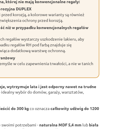
a, której nie mają konwencjonalne regały:
orozyjna DUPLEX
przed korozją, a kolorowe warianty są również
większenia ochrony przed korozją.
ość niż w przypadku konwencjonalnych regałów
h regałów wystarczy uszkodzenie lakieru, aby
adku regałów RH pod farbą znajduje się
wiąca dodatkową warstwę ochronną.
branżowy
myśle w celu zapewnienia trwałości, a nie w tanich
eje, wytrzymuje lata i jest odporny nawet na trudne
 idealny wybór do domów, garaży, warsztatów,
eścić do 300 kg
co oznacza
całkowity udźwig do 1200
 swoimi potrzebami -
naturalna MDF 5,4 mm
lub
biała