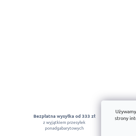
Używamy p
Bezpłatna wysyłka od 333 zł
Gwarancja
strony int
z wyjątkiem przesyłek
Możemy zagwara
ponadgabarytowych