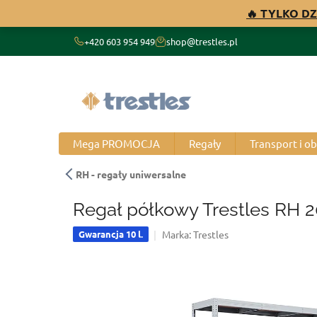
Przejść
🔥 TYLKO DZ
do
treści
+420 603 954 949
shop@trestles.pl
Mega PROMOCJA
Regały
Transport i o
RH - regały uniwersalne
Regał półkowy Trestles RH 2
Marka:
Trestles
Gwarancja 10 l.