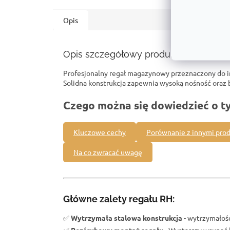
Opis
Opis szczegółowy produktu
Profesjonalny regał magazynowy przeznaczony do 
Solidna konstrukcja zapewnia wysoką nośność ora
Czego można się dowiedzieć o t
Kluczowe cechy
Porównanie z innymi pro
Na co zwracać uwagę
Główne zalety regału RH:
✅
Wytrzymała stalowa konstrukcja
- wytrzymałość