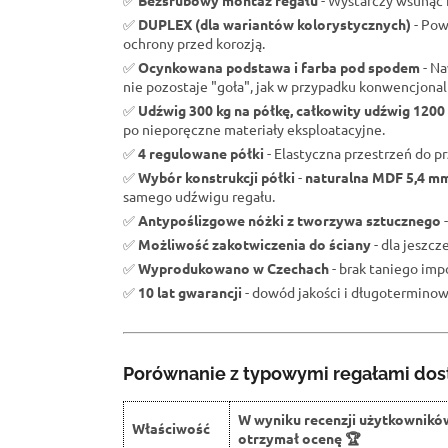
✅
Bezśrubowy montaż regału
- Wystarczy wsunąć b
✅
DUPLEX (dla wariantów kolorystycznych)
- Pow
ochrony przed korozją.
✅
Ocynkowana podstawa i farba pod spodem
- Na
nie pozostaje "goła", jak w przypadku konwencjona
✅
Udźwig 300 kg na półkę, całkowity udźwig 1200
po nieporęczne materiały eksploatacyjne.
✅
4 regulowane półki
- Elastyczna przestrzeń do 
✅
Wybór konstrukcji półki
-
naturalna MDF 5,4 m
samego udźwigu regału.
✅
Antypoślizgowe nóżki z tworzywa sztucznego
-
✅
Możliwość zakotwiczenia do ściany
- dla jeszc
✅
Wyprodukowano w Czechach
- brak taniego impo
✅
10 lat gwarancji
- dowód jakości i długoterminowe
Porównanie z typowymi regałami dos
W wyniku recenzji użytkownikó
Właściwość
otrzymał ocenę 🏆