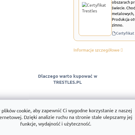
obszarach pr
świecie. Chod
metalowych, 
Produkcja ot
zimno.
Certyfikat
Informacje szczegółowe
Dlaczego warto kupować w
TRESTLES.PL
lików cookie, aby zapewnić Ci wygodne korzystanie z naszej
 jakości
Montaż
Wszystko w
ernetowej. Dzięki analizie ruchu na stronie stale ulepszamy jej
ntować jakość
Montujemy regały w całej Polsce.
Towary dostę
funkcje, wydajność i użyteczność.