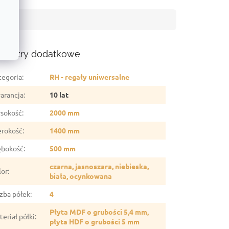
ametry dodatkowe
tegoria
:
RH - regały uniwersalne
arancja
:
10 lat
sokość
:
2000 mm
erokość
:
1400 mm
ębokość
:
500 mm
czarna, jasnoszara, niebieska,
lor
:
biała, ocynkowana
czba półek
:
4
Płyta MDF o grubości 5,4 mm,
eriał półki
:
płyta HDF o grubości 5 mm