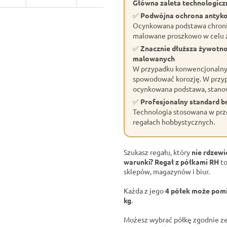
Główna zaleta technologiczn
✅
Podwójna ochrona antyk
Ocynkowana podstawa chroni 
malowane proszkowo w celu z
✅
Znacznie dłuższa żywotn
malowanych
W przypadku konwencjonalnyc
spowodować korozję. W przyp
ocynkowana podstawa, stano
✅
Profesjonalny standard 
Technologia stosowana w prze
regałach hobbystycznych.
Szukasz regału, który
nie rdzewi
warunki?
Regał z półkami RH
to
sklepów, magazynów i biur.
Każda z jego
4 półek może pomi
kg
.
Możesz wybrać półkę zgodnie ze