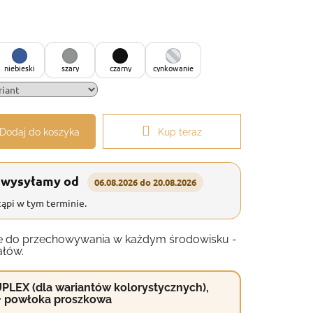
niebieski
szary
czarny
cynkowanie
Dodaj do koszyka
Kup teraz
 wysyłamy od
06.08.2026 do 20.08.2026
ąpi w tym terminie.
anie do przechowywania w każdym środowisku -
ałów.
PLEX (dla wariantów kolorystycznych),
+ powłoka proszkowa