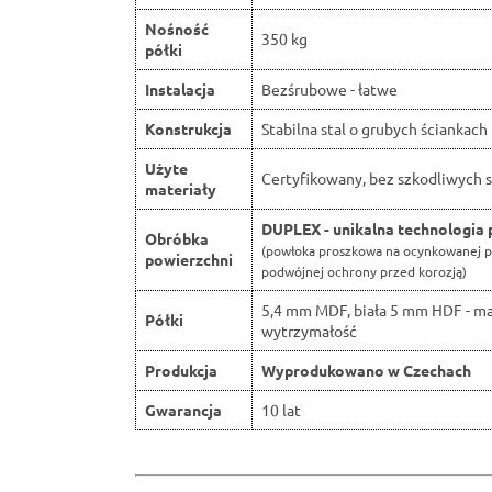
Nośność
350 kg
półki
Instalacja
Bezśrubowe - łatwe
Konstrukcja
Stabilna stal o grubych ściankach
Użyte
Certyfikowany, bez szkodliwych s
materiały
DUPLEX - unikalna technologia 
Obróbka
(powłoka proszkowa na ocynkowanej p
powierzchni
podwójnej ochrony przed korozją)
5,4 mm MDF, biała 5 mm HDF - m
Półki
wytrzymałość
Produkcja
Wyprodukowano w Czechach
Gwarancja
10 lat