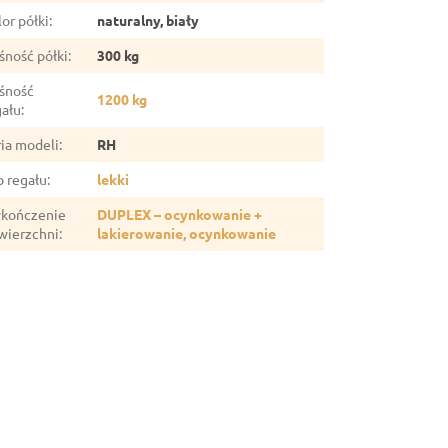
or półki
:
naturalny, biały
śność półki
:
300 kg
śność
1200 kg
gału
:
ria modeli
:
RH
p regału
:
lekki
kończenie
DUPLEX – ocynkowanie +
wierzchni
:
lakierowanie, ocynkowanie