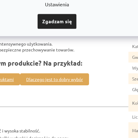
Ustawienia
Zgadzam się
Par
intensywnego użytkowania.
Ka
z bezpieczne przechowywanie towarów.
Gw
ym produkcie? Na przykład:
Wy
Sz
duktami
Dlaczego jest to dobry wybór
Gł
Ko
Li
Mat
 i wysoka stabilność.