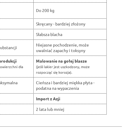
Do 200 kg
Skręcany - bardziej złożony
Słabsza blacha
Niejasne pochodzenie, może
ubstancji
uwalniać zapachy i toksyny
produkcji
Malowanie na gołej blasze
owierzchni dla
(jeśli lakier jest uszkodzony, może
rozpocząć się korozja).
aksymalna
Cieńsza i bardziej miękka płyta -
podatna na wypaczenia
Import z Azji
2 lata lub mniej