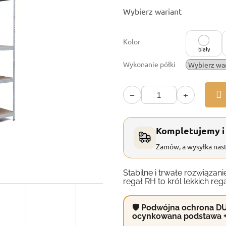
Cena
Wybierz wariant
jednostkowa:
Kolor
biały
Wykonanie półki
−
+
Kompletujemy i
Zamów, a wysyłka nast
Stabilne i trwałe rozwiąz
regał RH to król lekkich reg
🛡 Podwójna ochrona DU
ocynkowana podstawa 