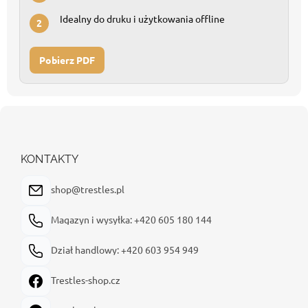
Idealny do druku i użytkowania offline
2
Pobierz PDF
S
t
o
p
KONTAKTY
k
a
shop@trestles.pl
Magazyn i wysyłka: +420 605 180 144
Dział handlowy: +420 603 954 949
Trestles-shop.cz