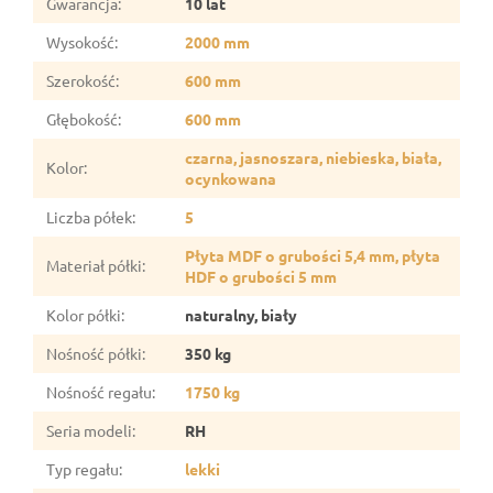
Gwarancja
:
10 lat
Wysokość
:
2000 mm
Szerokość
:
600 mm
Głębokość
:
600 mm
czarna, jasnoszara, niebieska, biała,
Kolor
:
ocynkowana
Liczba półek
:
5
Płyta MDF o grubości 5,4 mm, płyta
Materiał półki
:
HDF o grubości 5 mm
Kolor półki
:
naturalny, biały
Nośność półki
:
350 kg
Nośność regału
:
1750 kg
Seria modeli
:
RH
Typ regału
:
lekki