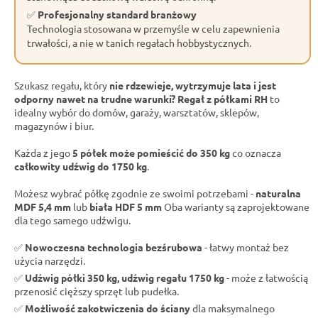
✅
Profesjonalny standard branżowy
Technologia stosowana w przemyśle w celu zapewnienia
trwałości, a nie w tanich regałach hobbystycznych.
Szukasz regału, który
nie rdzewieje, wytrzymuje lata i jest
odporny nawet na trudne warunki?
Regał z półkami RH
to
idealny wybór do domów, garaży, warsztatów, sklepów,
magazynów i biur.
Każda z jego
5 półek może pomieścić do 350 kg
co oznacza
całkowity udźwig do 1750 kg
.
Możesz wybrać półkę zgodnie ze swoimi potrzebami -
naturalna
MDF 5,4 mm
lub
biała HDF 5 mm
Oba warianty są zaprojektowane
dla tego samego udźwigu.
✅
Nowoczesna technologia bezśrubowa
- łatwy montaż bez
użycia narzędzi.
✅
Udźwig półki 350 kg, udźwig regału 1750 kg
- może z łatwością
przenosić cięższy sprzęt lub pudełka.
✅
Możliwość zakotwiczenia do ściany
dla maksymalnego