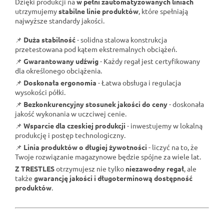
Dzięki produkcji na
w pełni zautomatyzowanych liniach
utrzymujemy
stabilne linie produktów
, które spełniają
najwyższe standardy jakości.
📌
Duża stabilność
- solidna stalowa konstrukcja
przetestowana pod kątem ekstremalnych obciążeń.
📌
Gwarantowany udźwig
- Każdy regał jest certyfikowany
dla określonego obciążenia.
📌
Doskonała ergonomia
- Łatwa obsługa i regulacja
wysokości półki.
📌
Bezkonkurencyjny stosunek jakości do ceny
- doskonała
jakość wykonania w uczciwej cenie.
📌
Wsparcie dla czeskiej produkcji
- inwestujemy w lokalną
produkcję i postęp technologiczny.
📌
Linia produktów o długiej żywotności
- liczyć na to, że
Twoje rozwiązanie magazynowe będzie spójne za wiele lat.
Z TRESTLES
otrzymujesz nie tylko
niezawodny regał
, ale
także
gwarancję jakości i długoterminową dostępność
produktów
.