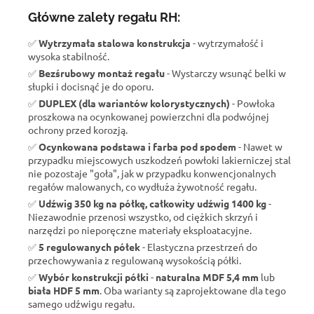
Główne zalety regału RH:
✅
Wytrzymała stalowa konstrukcja
- wytrzymałość i
wysoka stabilność.
✅
Bezśrubowy montaż regału
- Wystarczy wsunąć belki w
słupki i docisnąć je do oporu.
✅
DUPLEX (dla wariantów kolorystycznych)
- Powłoka
proszkowa na ocynkowanej powierzchni dla podwójnej
ochrony przed korozją.
✅
Ocynkowana podstawa i farba pod spodem
- Nawet w
przypadku miejscowych uszkodzeń powłoki lakierniczej stal
nie pozostaje "goła", jak w przypadku konwencjonalnych
regałów malowanych, co wydłuża żywotność regału.
✅
Udźwig 350 kg na półkę, całkowity udźwig 1400 kg
-
Niezawodnie przenosi wszystko, od ciężkich skrzyń i
narzędzi po nieporęczne materiały eksploatacyjne.
✅
5 regulowanych półek
- Elastyczna przestrzeń do
przechowywania z regulowaną wysokością półki.
✅
Wybór konstrukcji półki
-
naturalna MDF 5,4 mm
lub
biała HDF 5 mm
. Oba warianty są zaprojektowane dla tego
samego udźwigu regału.