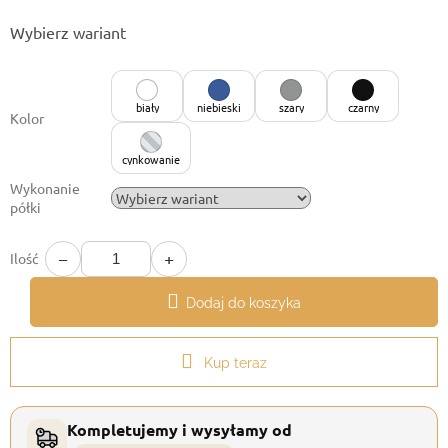
Cena
Wybierz wariant
jednostkowa:
biały
niebieski
szary
czarny
Kolor
cynkowanie
Wykonanie
półki
−
+
Ilość
Dodaj do koszyka
Kup teraz
Kompletujemy i wysyłamy od