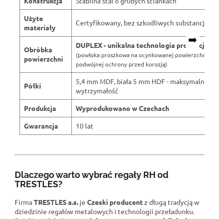
Konstrukcja
Stabilna stal o grubych ściankach
Użyte
Certyfikowany, bez szkodliwych substancji
materiały
➡️
DUPLEX - unikalna technologia produkcji
Obróbka
(powłoka proszkowa na ocynkowanej powierzchni dla
powierzchni
podwójnej ochrony przed korozją)
5,4 mm MDF, biała 5 mm HDF - maksymalna
Półki
wytrzymałość
Produkcja
Wyprodukowano w Czechach
Gwarancja
10 lat
Dlaczego warto wybrać regały RH od
TRESTLES?
Firma
TRESTLES a.s.
je
Czeski producent
z długą tradycją w
dziedzinie regałów metalowych i technologii przeładunku.