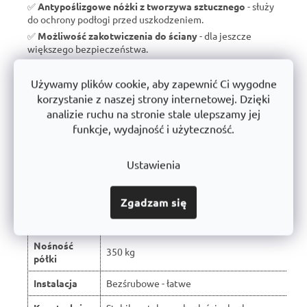
✅
Antypoślizgowe nóżki z tworzywa sztucznego
- służy
do ochrony podłogi przed uszkodzeniem.
✅
Możliwość zakotwiczenia do ściany
- dla jeszcze
większego bezpieczeństwa.
✅
Wyprodukowano w Czechach
- brak taniego importu, ale
wsparcie dla czeskiej produkcji.
Używamy plików cookie, aby zapewnić Ci wygodne
✅
10 lat gwarancji
- dowód jakości i długoterminowej
korzystanie z naszej strony internetowej. Dzięki
trwałości.
analizie ruchu na stronie stale ulepszamy jej
funkcje, wydajność i użyteczność.
Porównanie z typowymi regałami
Ustawienia
dostępnymi na rynku:
Zgadzam się
W wyniku recenzji użytkowników produkt
Właściwość
otrzymał ocenę 🏆
Nośność
350 kg
półki
Instalacja
Bezśrubowe - łatwe