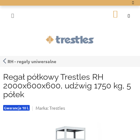
Przejść
do
KOSZY
treści
RH - regały uniwersalne
Regał półkowy Trestles RH
2000x600x600, udźwig 1750 kg, 5
półek
Marka:
Trestles
Gwarancja 10 l.