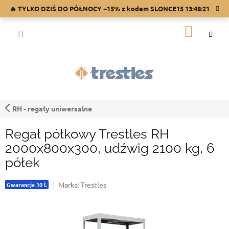
Przejść
🔥 TYLKO DZIŚ DO PÓŁNOCY −15% z kodem SLONCE15
13:48:21
do
treści
KOSZY
RH - regały uniwersalne
Regał półkowy Trestles RH
2000x800x300, udźwig 2100 kg, 6
półek
Marka:
Trestles
Gwarancja 10 l.