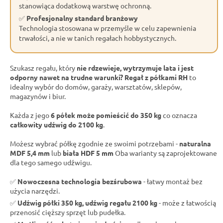
stanowiąca dodatkową warstwę ochronną.
✅
Profesjonalny standard branżowy
Technologia stosowana w przemyśle w celu zapewnienia
trwałości, a nie w tanich regałach hobbystycznych.
Szukasz regału, który
nie rdzewieje, wytrzymuje lata i jest
odporny nawet na trudne warunki?
Regał z półkami RH
to
idealny wybór do domów, garaży, warsztatów, sklepów,
magazynów i biur.
Każda z jego
6 półek może pomieścić do 350 kg
co oznacza
całkowity udźwig do 2100 kg
.
Możesz wybrać półkę zgodnie ze swoimi potrzebami -
naturalna
MDF 5,4 mm
lub
biała HDF 5 mm
Oba warianty są zaprojektowane
dla tego samego udźwigu.
✅
Nowoczesna technologia bezśrubowa
- łatwy montaż bez
użycia narzędzi.
✅
Udźwig półki 350 kg, udźwig regału 2100 kg
- może z łatwością
przenosić cięższy sprzęt lub pudełka.