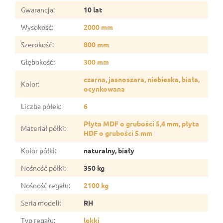
Gwarancja
:
10 lat
Wysokość
:
2000 mm
Szerokość
:
800 mm
Głębokość
:
300 mm
czarna, jasnoszara, niebieska, biała,
Kolor
:
ocynkowana
Liczba półek
:
6
Płyta MDF o grubości 5,4 mm, płyta
Materiał półki
:
HDF o grubości 5 mm
Kolor półki
:
naturalny, biały
Nośność półki
:
350 kg
Nośność regału
:
2100 kg
Seria modeli
:
RH
Typ regału
:
lekki