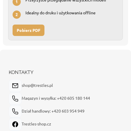
1
Idealny do druku i użytkowania offline
2
Pobierz PDF
S
t
o
p
KONTAKTY
k
a
shop@trestles.pl
Magazyn i wysyłka: +420 605 180 144
Dział handlowy: +420 603 954 949
Trestles-shop.cz