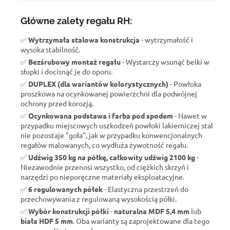
Główne zalety regału RH:
✅
Wytrzymała stalowa konstrukcja
- wytrzymałość i
wysoka stabilność.
✅
Bezśrubowy montaż regału
- Wystarczy wsunąć belki w
słupki i docisnąć je do oporu.
✅
DUPLEX (dla wariantów kolorystycznych)
- Powłoka
proszkowa na ocynkowanej powierzchni dla podwójnej
ochrony przed korozją.
✅
Ocynkowana podstawa i farba pod spodem
- Nawet w
przypadku miejscowych uszkodzeń powłoki lakierniczej stal
nie pozostaje "goła", jak w przypadku konwencjonalnych
regałów malowanych, co wydłuża żywotność regału.
✅
Udźwig 350 kg na półkę, całkowity udźwig 2100 kg
-
Niezawodnie przenosi wszystko, od ciężkich skrzyń i
narzędzi po nieporęczne materiały eksploatacyjne.
✅
6 regulowanych półek
- Elastyczna przestrzeń do
przechowywania z regulowaną wysokością półki.
✅
Wybór konstrukcji półki
-
naturalna MDF 5,4 mm
lub
biała HDF 5 mm
. Oba warianty są zaprojektowane dla tego