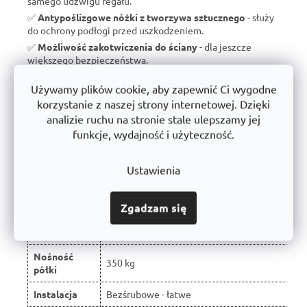
samego udźwigu regału.
✅
Antypoślizgowe nóżki z tworzywa sztucznego
- służy
do ochrony podłogi przed uszkodzeniem.
✅
Możliwość zakotwiczenia do ściany
- dla jeszcze
większego bezpieczeństwa.
✅
Wyprodukowano w Czechach
- brak taniego importu, ale
Używamy plików cookie, aby zapewnić Ci wygodne
wsparcie dla czeskiej produkcji.
korzystanie z naszej strony internetowej. Dzięki
✅
10 lat gwarancji
- dowód jakości i długoterminowej
analizie ruchu na stronie stale ulepszamy jej
trwałości.
funkcje, wydajność i użyteczność.
Ustawienia
Porównanie z typowymi regałami
dostępnymi na rynku:
Zgadzam się
W wyniku recenzji użytkowników produkt
Właściwość
otrzymał ocenę 🏆
Nośność
350 kg
półki
Instalacja
Bezśrubowe - łatwe