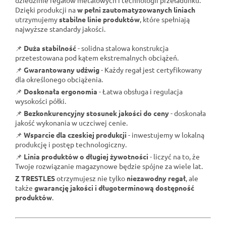
Dzięki produkcji na
w pełni zautomatyzowanych liniach
utrzymujemy
stabilne linie produktów
, które spełniają
najwyższe standardy jakości.
📌
Duża stabilność
- solidna stalowa konstrukcja
przetestowana pod kątem ekstremalnych obciążeń.
📌
Gwarantowany udźwig
- Każdy regał jest certyfikowany
dla określonego obciążenia.
📌
Doskonała ergonomia
- Łatwa obsługa i regulacja
wysokości półki.
📌
Bezkonkurencyjny stosunek jakości do ceny
- doskonała
jakość wykonania w uczciwej cenie.
📌
Wsparcie dla czeskiej produkcji
- inwestujemy w lokalną
produkcję i postęp technologiczny.
📌
Linia produktów o długiej żywotności
- liczyć na to, że
Twoje rozwiązanie magazynowe będzie spójne za wiele lat.
Z TRESTLES
otrzymujesz nie tylko
niezawodny regał
, ale
także
gwarancję jakości i długoterminową dostępność
produktów
.