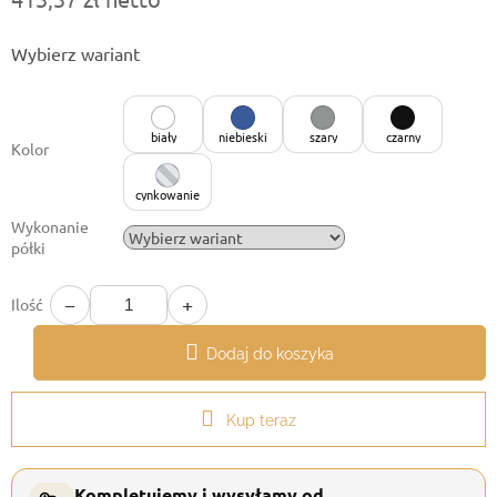
Cena
Wybierz wariant
jednostkowa:
biały
niebieski
szary
czarny
Kolor
cynkowanie
Wykonanie
półki
−
+
Ilość
Dodaj do koszyka
Kup teraz
Kompletujemy i wysyłamy od