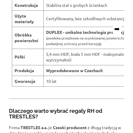
Konstrukcja
Stabilna stal o grubych ściankach
Użyte
Certyfikowany, bez szkodliwych substancji
materiały
➡️
DUPLEX - unikalna technologia produkcji
Obróbka
(powłoka proszkowa na ocynkowanej powierzchni dla
powierzchni
podwójnej ochrony przed korozją)
5,4 mm MDF, biała 5 mm HDF - maksymalna
Półki
wytrzymałość
Produkcja
Wyprodukowano w Czechach
Gwarancja
10 lat
Dlaczego warto wybrać regały RH od
TRESTLES?
Firma
TRESTLES a.s.
je
Czeski producent
z długą tradycją w
dziedzinie regałów metalowych i technologii przeładunku.