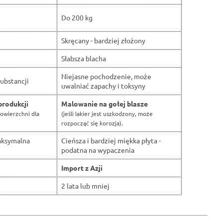
Do 200 kg
Skręcany - bardziej złożony
Słabsza blacha
Niejasne pochodzenie, może
ubstancji
uwalniać zapachy i toksyny
produkcji
Malowanie na gołej blasze
owierzchni dla
(jeśli lakier jest uszkodzony, może
rozpocząć się korozja).
aksymalna
Cieńsza i bardziej miękka płyta -
podatna na wypaczenia
Import z Azji
2 lata lub mniej