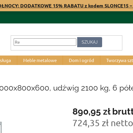
PÓŁNOCY: DODATKOWE 15% RABATU z kodem SLONCE15 – 
SZUKAJ
bsługa
Meble metalowe
Dom i ogród
Tworzywa sz
2000x800x600, udźwig 2100 kg, 6 pół
890,95 zł
brut
724,35 zł nett