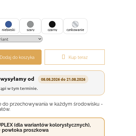
niebieski
szary
czarny
cynkowanie
Dodaj do koszyka
Kup teraz
 wysyłamy od
08.08.2026 do 21.08.2026
ąpi w tym terminie.
anie do przechowywania w każdym środowisku -
ałów.
PLEX (dla wariantów kolorystycznych),
+ powłoka proszkowa