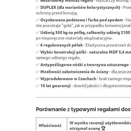
✅
Bezśrubowy montaż regału
- Wystarczy wsunąć b
✅
DUPLEX (dla wariantów kolorystycznych)
- Pow
ochrony przed korozją.
✅
Ocynkowana podstawa i farba pod spodem
- Na
nie pozostaje "goła", jak w przypadku konwencjona
✅
Udźwig 350 kg na półkę, całkowity udźwig 2100
po nieporęczne materiały eksploatacyjne.
✅
6 regulowanych półek
- Elastyczna przestrzeń d
✅
Wybór konstrukcji półki
-
naturalna MDF 5,4 m
samego udźwigu regału.
✅
Antypoślizgowe nóżki z tworzywa sztucznego
-
✅
Możliwość zakotwiczenia do ściany
- dla jeszc
✅
Wyprodukowano w Czechach
- brak taniego impo
✅
10 lat gwarancji
- dowód jakości i długoterminowe
Porównanie z typowymi regałami dos
W wyniku recenzji użytkownikó
Właściwość
otrzymał ocenę 🏆