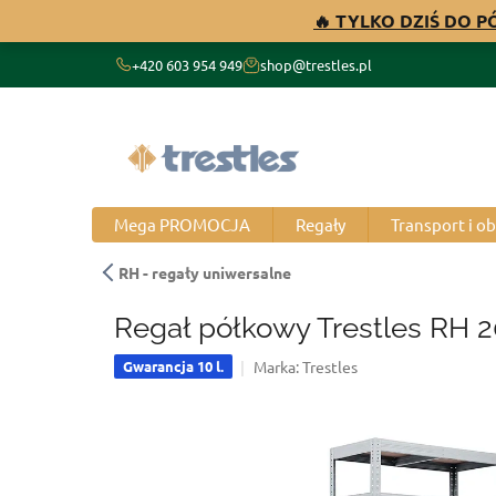
Przejść
🔥 TYLKO DZIŚ DO 
do
treści
+420 603 954 949
shop@trestles.pl
Mega PROMOCJA
Regały
Transport i o
RH - regały uniwersalne
Regał półkowy Trestles RH 
Marka:
Trestles
Gwarancja 10 l.