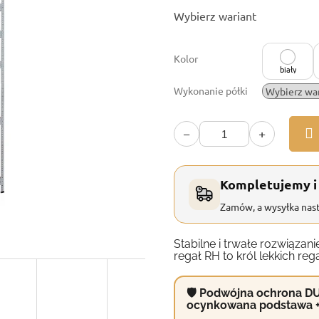
Cena
Wybierz wariant
jednostkowa:
Kolor
biały
Wykonanie półki
−
+
Kompletujemy i
Zamów, a wysyłka nast
Stabilne i trwałe rozwiąz
regał RH to król lekkich reg
🛡 Podwójna ochrona DU
ocynkowana podstawa 