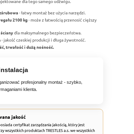
ojektowane dla tego samego udźwigu.
ezśrubowa
- łatwy montaż bez użycia narzędzi.
regału 2100 kg
- może z łatwością przenosić cięższy
 ściany
dla maksymalnego bezpieczeństwa.
h
- jakość czeskiej produkcji i długa żywotność.
ć, trwałość i dużą nośność.
nstalacja
anizować profesjonalny montaż - szybko,
ymaganiami klienta.
wana jakość
 posiada certyfikat zarządzania jakością, który jest
zy wszystkich produktach TRESTLES a.s. we wszystkich