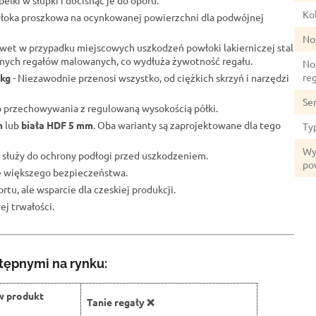
elki w słupki i docisnąć je do oporu.
Kol
łoka proszkowa na ocynkowanej powierzchni dla podwójnej
No
wet w przypadku miejscowych uszkodzeń powłoki lakierniczej stal
lnych regałów malowanych, co wydłuża żywotność regału.
No
re
 kg
- Niezawodnie przenosi wszystko, od ciężkich skrzyń i narzędzi
Se
o przechowywania z regulowaną wysokością półki.
m
lub
biała HDF 5 mm
. Oba warianty są zaprojektowane dla tego
Ty
Wy
 służy do ochrony podłogi przed uszkodzeniem.
po
ze większego bezpieczeństwa.
rtu, ale wsparcie dla czeskiej produkcji.
j trwałości.
tępnymi na rynku:
w produkt
Tanie regały ❌