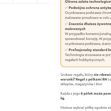
Główna zaleta technologiczn
✅
Podwójna ochrona antyk
Ocynkowana podstawa chroni 
malowane proszkowo w celu z
✅
Znacznie dłuższa żywotn
malowanych
W przypadku konwencjonalnyc
spowodować korozję. W przyp
ocynkowana podstawa, stano
✅
Profesjonalny standard 
Technologia stosowana w prze
regałach hobbystycznych.
Szukasz regału, który
nie rdzewi
warunki?
Regał z półkami RH
to
sklepów, magazynów i biur.
Każda z jego
6 półek może pomi
kg
.
Możesz wybrać półkę zgodnie ze