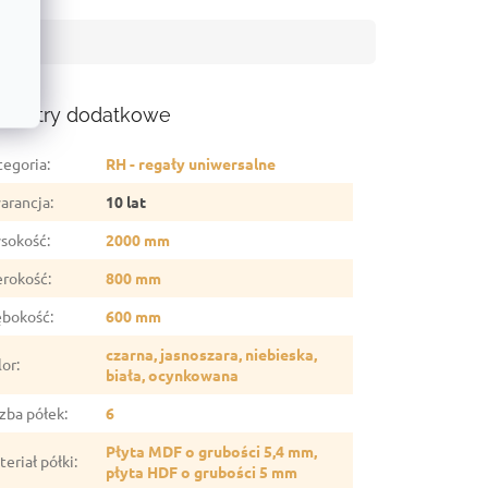
ametry dodatkowe
tegoria
:
RH - regały uniwersalne
arancja
:
10 lat
sokość
:
2000 mm
erokość
:
800 mm
ębokość
:
600 mm
czarna, jasnoszara, niebieska,
lor
:
biała, ocynkowana
czba półek
:
6
Płyta MDF o grubości 5,4 mm,
eriał półki
:
płyta HDF o grubości 5 mm