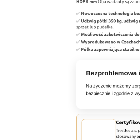
HDF 5 mm
Oba warianty są zapr
✅
Nowoczesna technologia b
✅
Udźwig półki 350 kg, udźwig 
sprzęt lub pudełka.
✅
Możliwość zakotwiczenia do
✅
Wyprodukowano w Czechac
✅
Półka zapewniająca stabilnoś
Bezproblemowa i
Na życzenie możemy zorg
bezpiecznie i zgodnie z w
Certyfiko
Trestles a.s.
stosowany pr