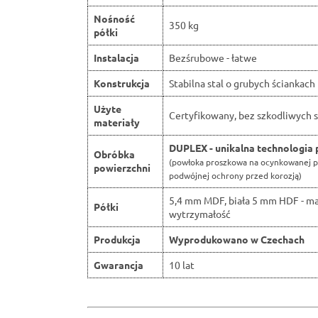
Nośność
350 kg
półki
Instalacja
Bezśrubowe - łatwe
Konstrukcja
Stabilna stal o grubych ściankach
Użyte
Certyfikowany, bez szkodliwych s
materiały
DUPLEX - unikalna technologia 
Obróbka
(powłoka proszkowa na ocynkowanej p
powierzchni
podwójnej ochrony przed korozją)
5,4 mm MDF, biała 5 mm HDF - m
Półki
wytrzymałość
Produkcja
Wyprodukowano w Czechach
Gwarancja
10 lat