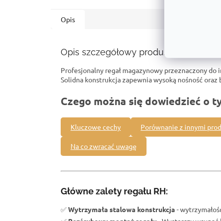
Opis
Opis szczegółowy produktu
Profesjonalny regał magazynowy przeznaczony do 
Solidna konstrukcja zapewnia wysoką nośność ora
Czego można się dowiedzieć o t
Kluczowe cechy
Porównanie z innymi pro
Na co zwracać uwagę
Główne zalety regału RH:
✅
Wytrzymała stalowa konstrukcja
- wytrzymałość