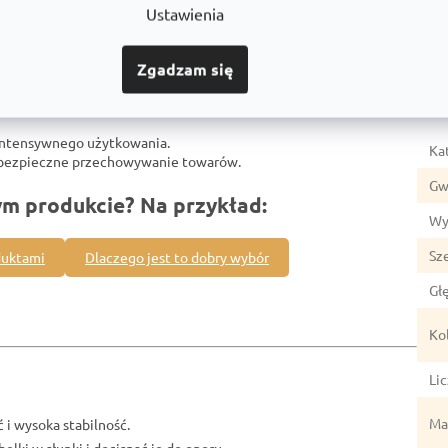
Ustawienia
Zgadzam się
Par
intensywnego użytkowania.
Ka
z bezpieczne przechowywanie towarów.
Gw
ym produkcie? Na przykład:
Wy
Sz
duktami
Dlaczego jest to dobry wybór
Gł
Ko
Li
Mat
 i wysoka stabilność.