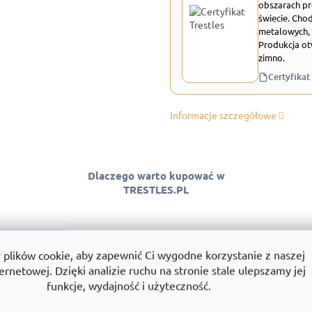
obszarach pr
świecie. Chod
metalowych, 
Produkcja ot
zimno.
Certyfikat
Informacje szczegółowe
Dlaczego warto kupować w
TRESTLES.PL
lików cookie, aby zapewnić Ci wygodne korzystanie z naszej
 jakości
Montaż
Wszystko w
ernetowej. Dzięki analizie ruchu na stronie stale ulepszamy jej
ntować jakość
Montujemy regały w całej Polsce.
Towary dostę
funkcje, wydajność i użyteczność.