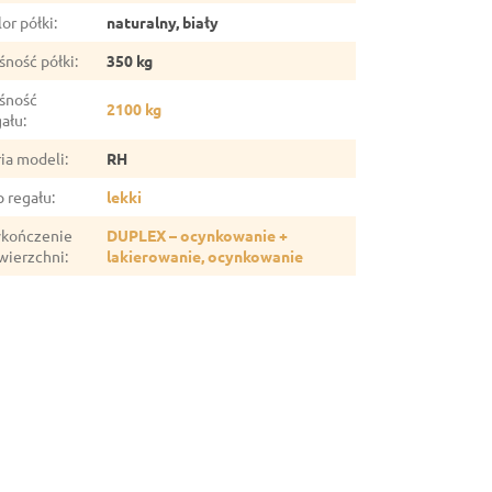
or półki
:
naturalny, biały
śność półki
:
350 kg
śność
2100 kg
gału
:
ria modeli
:
RH
p regału
:
lekki
kończenie
DUPLEX – ocynkowanie +
wierzchni
:
lakierowanie, ocynkowanie