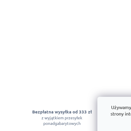
Używamy p
Bezpłatna wysyłka od 333 zł
Gwarancja
strony int
z wyjątkiem przesyłek
Możemy zagwara
ponadgabarytowych