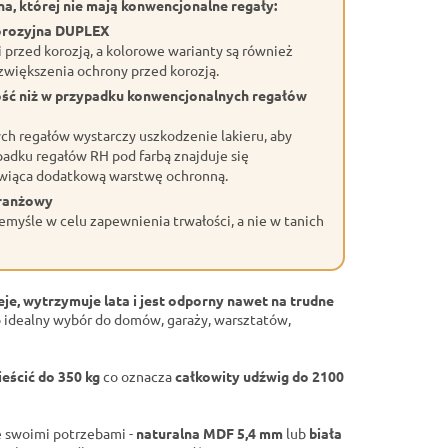
a, której nie mają konwencjonalne regały:
orozyjna DUPLEX
przed korozją, a kolorowe warianty są również
większenia ochrony przed korozją.
ość niż w przypadku konwencjonalnych regałów
h regałów wystarczy uszkodzenie lakieru, aby
adku regałów RH pod farbą znajduje się
wiąca dodatkową warstwę ochronną.
branżowy
myśle w celu zapewnienia trwałości, a nie w tanich
eje, wytrzymuje lata i jest odporny nawet na trudne
 idealny wybór do domów, garaży, warsztatów,
eścić do 350 kg
co oznacza
całkowity udźwig do 2100
 swoimi potrzebami -
naturalna MDF 5,4 mm
lub
biała