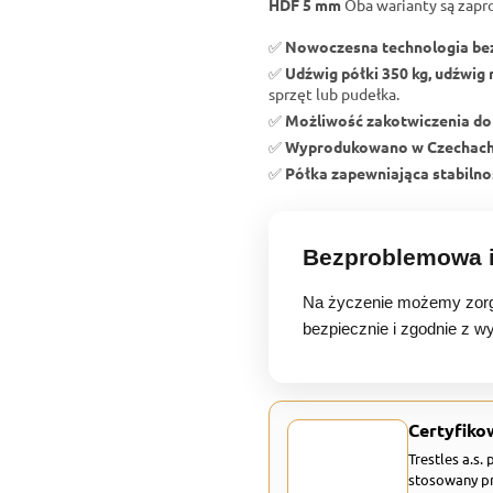
HDF 5 mm
Oba warianty są zapr
✅
Nowoczesna technologia b
✅
Udźwig półki 350 kg, udźwig 
sprzęt lub pudełka.
✅
Możliwość zakotwiczenia do
✅
Wyprodukowano w Czechac
✅
Półka zapewniająca stabilnoś
Bezproblemowa i
Na życzenie możemy zorg
bezpiecznie i zgodnie z w
Certyfiko
Trestles a.s.
stosowany pr