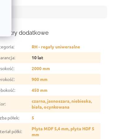
ametry dodatkowe
tegoria
:
RH - regały uniwersalne
arancja
:
10 lat
sokość
:
2000 mm
erokość
:
900 mm
ębokość
:
450 mm
czarna, jasnoszara, niebieska,
lor
:
biała, ocynkowana
czba półek
:
5
Płyta MDF 5,4 mm, płyta HDF 5
eriał półki
:
mm