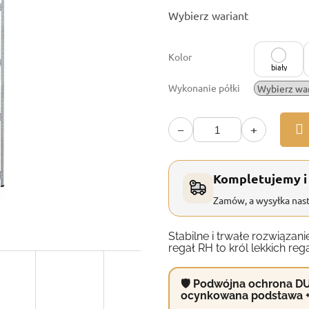
Cena
Wybierz wariant
jednostkowa:
Kolor
biały
Wykonanie półki
−
+
Kompletujemy i
Zamów, a wysyłka nast
Stabilne i trwałe rozwiąz
regał RH to król lekkich reg
🛡 Podwójna ochrona DU
ocynkowana podstawa 