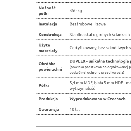
Nośność
350 kg
półki
Instalacja
Bezśrubowe - łatwe
Konstrukcja
Stabilna stal o grubych ściankach
Użyte
Certyfikowany, bez szkodliwych s
materiały
DUPLEX - unikalna technologia 
Obróbka
(powłoka proszkowa na ocynkowanej p
powierzchni
podwójnej ochrony przed korozją)
5,4 mm MDF, biała 5 mm HDF - m
Półki
wytrzymałość
Produkcja
Wyprodukowano w Czechach
Gwarancja
10 lat