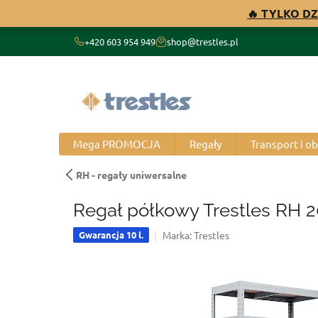
Przejść
🔥 TYLKO DZ
do
treści
+420 603 954 949
shop@trestles.pl
Mega PROMOCJA
Regały
Transport i o
RH - regały uniwersalne
Regał półkowy Trestles RH 
Marka:
Trestles
Gwarancja 10 l.