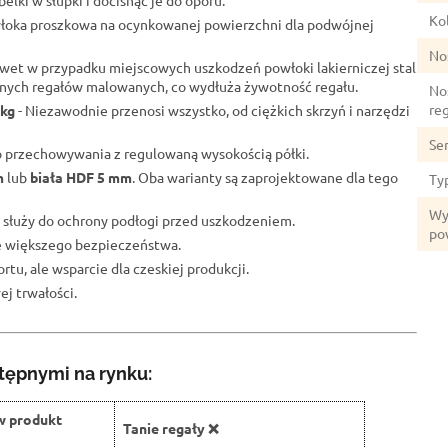
elki w słupki i docisnąć je do oporu.
Kol
łoka proszkowa na ocynkowanej powierzchni dla podwójnej
No
wet w przypadku miejscowych uszkodzeń powłoki lakierniczej stal
lnych regałów malowanych, co wydłuża żywotność regału.
No
re
 kg
- Niezawodnie przenosi wszystko, od ciężkich skrzyń i narzędzi
Se
o przechowywania z regulowaną wysokością półki.
m
lub
biała HDF 5 mm
. Oba warianty są zaprojektowane dla tego
Ty
Wy
 służy do ochrony podłogi przed uszkodzeniem.
po
ze większego bezpieczeństwa.
rtu, ale wsparcie dla czeskiej produkcji.
j trwałości.
tępnymi na rynku:
w produkt
Tanie regały ❌