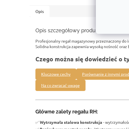
Opis
Opis szczegółowy produktu
Profesjonalny regał magazynowy przeznaczony do 
Solidna konstrukcja zapewnia wysoką nośność ora
Czego można się dowiedzieć o t
Kluczowe cechy
Porównanie z innymi pro
Na co zwracać uwagę
Główne zalety regału RH:
✅
Wytrzymała stalowa konstrukcja
- wytrzymałość