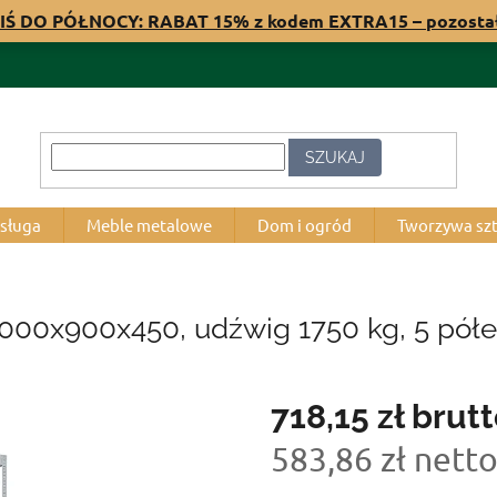
IŚ DO PÓŁNOCY: RABAT 15% z kodem EXTRA15 – pozost
SZUKAJ
bsługa
Meble metalowe
Dom i ogród
Tworzywa sz
2000x900x450, udźwig 1750 kg, 5 pół
718,15 zł
brutt
583,86 zł nett