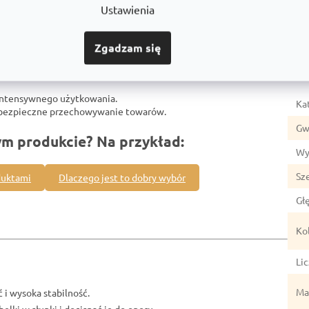
Ustawienia
Zgadzam się
Par
intensywnego użytkowania.
Ka
z bezpieczne przechowywanie towarów.
Gw
ym produkcie? Na przykład:
Wy
Sz
duktami
Dlaczego jest to dobry wybór
Gł
Ko
Li
Mat
 i wysoka stabilność.