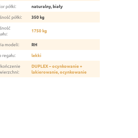
or półki
:
naturalny, biały
śność półki
:
350 kg
śność
1750 kg
gału
:
ria modeli
:
RH
p regału
:
lekki
kończenie
DUPLEX – ocynkowanie +
wierzchni
:
lakierowanie, ocynkowanie