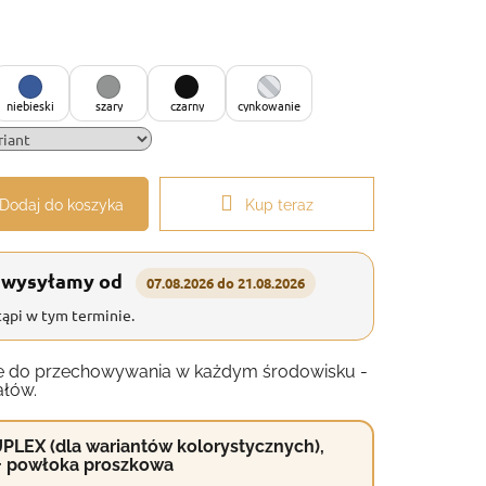
niebieski
szary
czarny
cynkowanie
Dodaj do koszyka
Kup teraz
 wysyłamy od
07.08.2026 do 21.08.2026
ąpi w tym terminie.
anie do przechowywania w każdym środowisku -
ałów.
PLEX (dla wariantów kolorystycznych),
+ powłoka proszkowa