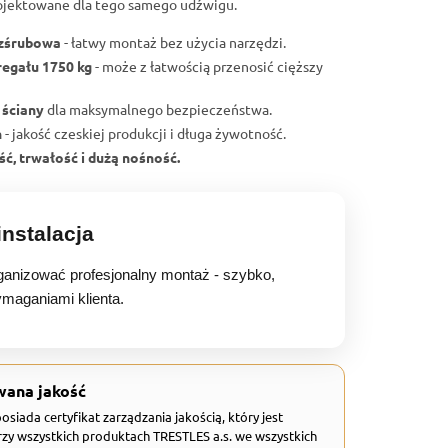
ojektowane dla tego samego udźwigu.
ezśrubowa
- łatwy montaż bez użycia narzędzi.
regału 1750 kg
- może z łatwością przenosić cięższy
 ściany
dla maksymalnego bezpieczeństwa.
h
- jakość czeskiej produkcji i długa żywotność.
ć, trwałość i dużą nośność.
nstalacja
anizować profesjonalny montaż - szybko,
ymaganiami klienta.
wana jakość
 posiada certyfikat zarządzania jakością, który jest
zy wszystkich produktach TRESTLES a.s. we wszystkich