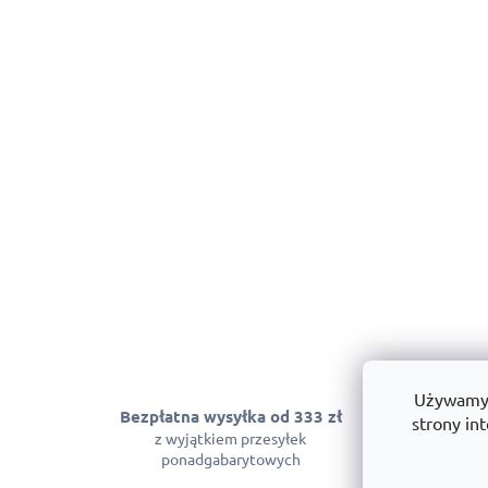
Używamy p
Bezpłatna wysyłka od 333 zł
Gwarancja
strony int
z wyjątkiem przesyłek
Możemy zagwara
ponadgabarytowych