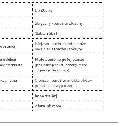
Do 200 kg
Skręcany - bardziej złożony
Słabsza blacha
Niejasne pochodzenie, może
ubstancji
uwalniać zapachy i toksyny
produkcji
Malowanie na gołej blasze
owierzchni dla
(jeśli lakier jest uszkodzony, może
rozpocząć się korozja).
aksymalna
Cieńsza i bardziej miękka płyta -
podatna na wypaczenia
Import z Azji
2 lata lub mniej