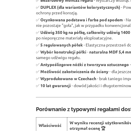
✅
Bezśrubowy montaż regału
- Wystarczy wsunąć b
✅
DUPLEX (dla wariantów kolorystycznych)
- Pow
ochrony przed korozją.
✅
Ocynkowana podstawa i farba pod spodem
- Na
nie pozostaje "goła", jak w przypadku konwencjona
✅
Udźwig 350 kg na półkę, całkowity udźwig 1400
po nieporęczne materiały eksploatacyjne.
✅
5 regulowanych półek
- Elastyczna przestrzeń d
✅
Wybór konstrukcji półki
-
naturalna MDF 5,4 m
samego udźwigu regału.
✅
Antypoślizgowe nóżki z tworzywa sztucznego
-
✅
Możliwość zakotwiczenia do ściany
- dla jeszc
✅
Wyprodukowano w Czechach
- brak taniego impo
✅
10 lat gwarancji
- dowód jakości i długoterminowe
Porównanie z typowymi regałami dos
W wyniku recenzji użytkownikó
Właściwość
otrzymał ocenę 🏆