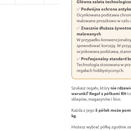
Główna zaleta technologiczn
✅
Podwójna ochrona antyk
Ocynkowana podstawa chroni 
malowane proszkowo w celu z
✅
Znacznie dłuższa żywotn
malowanych
W przypadku konwencjonalnyc
spowodować korozję. W przyp
ocynkowana podstawa, stano
✅
Profesjonalny standard 
Technologia stosowana w prze
regałach hobbystycznych.
Szukasz regału, który
nie rdzewi
warunki?
Regał z półkami RH
to
sklepów, magazynów i biur.
Każda z jego
5 półek może pomi
kg
.
Możesz wybrać półkę zgodnie ze