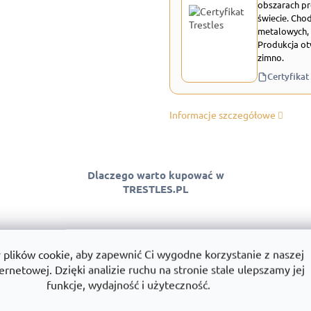
obszarach pr
świecie. Chod
metalowych, 
Produkcja ot
zimno.
Certyfikat
Informacje szczegółowe
Dlaczego warto kupować w
TRESTLES.PL
lików cookie, aby zapewnić Ci wygodne korzystanie z naszej
 jakości
Montaż
Wszystko w
ernetowej. Dzięki analizie ruchu na stronie stale ulepszamy jej
ntować jakość
Montujemy regały w całej Polsce.
Towary dostę
funkcje, wydajność i użyteczność.