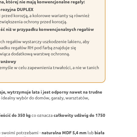
a, której nie mają konwencjonalne regały:
orozyjna DUPLEX
przed korozją, a kolorowe warianty są również
większenia ochrony przed korozją.
ość niż w przypadku konwencjonalnych regałów
h regałów wystarczy uszkodzenie lakieru, aby
adku regałów RH pod farbą znajduje się
wiąca dodatkową warstwę ochronną.
branżowy
myśle w celu zapewnienia trwałości, a nie w tanich
eje, wytrzymuje lata i jest odporny nawet na trudne
 idealny wybór do domów, garaży, warsztatów,
eścić do 350 kg
co oznacza
całkowity udźwig do 1750
 swoimi potrzebami -
naturalna MDF 5,4 mm
lub
biała