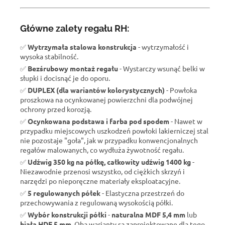
Główne zalety regału RH:
✅
Wytrzymała stalowa konstrukcja
- wytrzymałość i
wysoka stabilność.
✅
Bezśrubowy montaż regału
- Wystarczy wsunąć belki w
słupki i docisnąć je do oporu.
✅
DUPLEX (dla wariantów kolorystycznych)
- Powłoka
proszkowa na ocynkowanej powierzchni dla podwójnej
ochrony przed korozją.
✅
Ocynkowana podstawa i farba pod spodem
- Nawet w
przypadku miejscowych uszkodzeń powłoki lakierniczej stal
nie pozostaje "goła", jak w przypadku konwencjonalnych
regałów malowanych, co wydłuża żywotność regału.
✅
Udźwig 350 kg na półkę, całkowity udźwig 1400 kg
-
Niezawodnie przenosi wszystko, od ciężkich skrzyń i
narzędzi po nieporęczne materiały eksploatacyjne.
✅
5 regulowanych półek
- Elastyczna przestrzeń do
przechowywania z regulowaną wysokością półki.
✅
Wybór konstrukcji półki
-
naturalna MDF 5,4 mm
lub
biała HDF 5 mm
. Oba warianty są zaprojektowane dla tego