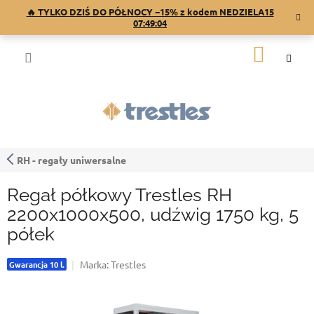
Przejść
🔥 TYLKO DZIŚ DO PÓŁNOCY −15% z kodem NEDZIELA15
do
07:49:03
treści
KOSZY
RH - regały uniwersalne
Regał półkowy Trestles RH
2200x1000x500, udźwig 1750 kg, 5
półek
Marka:
Trestles
Gwarancja 10 l.