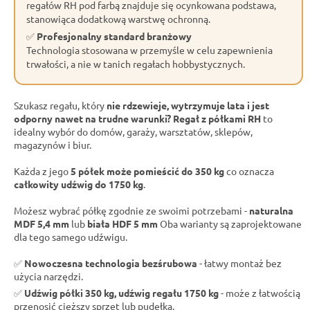
regałów RH pod farbą znajduje się ocynkowana podstawa,
stanowiąca dodatkową warstwę ochronną.
✅
Profesjonalny standard branżowy
Technologia stosowana w przemyśle w celu zapewnienia
trwałości, a nie w tanich regałach hobbystycznych.
Szukasz regału, który
nie rdzewieje, wytrzymuje lata i jest
odporny nawet na trudne warunki?
Regał z półkami RH
to
idealny wybór do domów, garaży, warsztatów, sklepów,
magazynów i biur.
Każda z jego
5 półek może pomieścić do 350 kg
co oznacza
całkowity udźwig do 1750 kg
.
Możesz wybrać półkę zgodnie ze swoimi potrzebami -
naturalna
MDF 5,4 mm
lub
biała HDF 5 mm
Oba warianty są zaprojektowane
dla tego samego udźwigu.
✅
Nowoczesna technologia bezśrubowa
- łatwy montaż bez
użycia narzędzi.
✅
Udźwig półki 350 kg, udźwig regału 1750 kg
- może z łatwością
przenosić cięższy sprzęt lub pudełka.