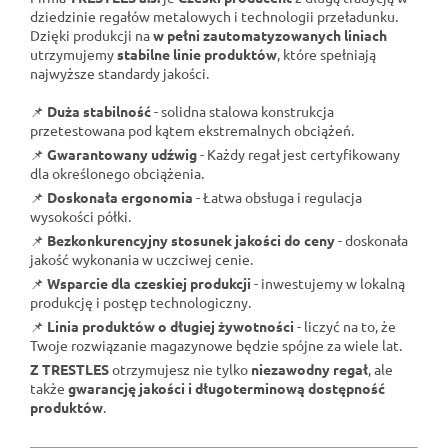
dziedzinie regałów metalowych i technologii przeładunku.
Dzięki produkcji na
w pełni zautomatyzowanych liniach
utrzymujemy
stabilne linie produktów
, które spełniają
najwyższe standardy jakości.
📌
Duża stabilność
- solidna stalowa konstrukcja
przetestowana pod kątem ekstremalnych obciążeń.
📌
Gwarantowany udźwig
- Każdy regał jest certyfikowany
dla określonego obciążenia.
📌
Doskonała ergonomia
- Łatwa obsługa i regulacja
wysokości półki.
📌
Bezkonkurencyjny stosunek jakości do ceny
- doskonała
jakość wykonania w uczciwej cenie.
📌
Wsparcie dla czeskiej produkcji
- inwestujemy w lokalną
produkcję i postęp technologiczny.
📌
Linia produktów o długiej żywotności
- liczyć na to, że
Twoje rozwiązanie magazynowe będzie spójne za wiele lat.
Z TRESTLES
otrzymujesz nie tylko
niezawodny regał
, ale
także
gwarancję jakości i długoterminową dostępność
produktów
.