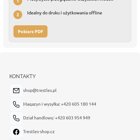
1
Idealny do druku i użytkowania offline
2
Pobierz PDF
S
t
o
p
KONTAKTY
k
a
shop@trestles.pl
Magazyn i wysyłka: +420 605 180 144
Dział handlowy: +420 603 954 949
Trestles-shop.cz