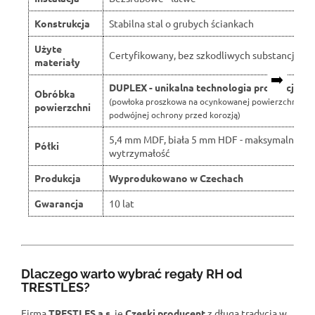
Konstrukcja
Stabilna stal o grubych ściankach
Użyte
Certyfikowany, bez szkodliwych substancji
materiały
➡️
DUPLEX - unikalna technologia produkcji
Obróbka
(powłoka proszkowa na ocynkowanej powierzchni dla
powierzchni
podwójnej ochrony przed korozją)
5,4 mm MDF, biała 5 mm HDF - maksymalna
Półki
wytrzymałość
Produkcja
Wyprodukowano w Czechach
Gwarancja
10 lat
Dlaczego warto wybrać regały RH od
TRESTLES?
Firma
TRESTLES a.s.
je
Czeski producent
z długą tradycją w