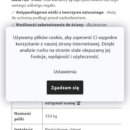
samego udźwigu regału.
✅
Antypoślizgowe nóżki z tworzywa sztucznego
- służy
do ochrony podłogi przed uszkodzeniem.
✅
Możliwość zakotwiczenia do ściany
- dla jeszcze
większego bezpieczeństwa.
Używamy plików cookie, aby zapewnić Ci wygodne
✅
Wyprodukowano w Czechach
- brak taniego importu, ale
wsparcie dla czeskiej produkcji.
korzystanie z naszej strony internetowej. Dzięki
✅
10 lat gwarancji
- dowód jakości i długoterminowej
analizie ruchu na stronie stale ulepszamy jej
trwałości.
funkcje, wydajność i użyteczność.
Ustawienia
Porównanie z typowymi regałami
dostępnymi na rynku:
Zgadzam się
W wyniku recenzji użytkowników produkt
Właściwość
otrzymał ocenę 🏆
Nośność
350 kg
półki
Instalacja
Bezśrubowe - łatwe