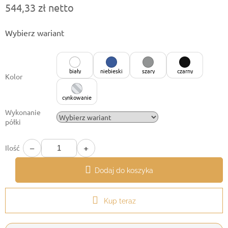
544,33 zł netto
Cena
Wybierz wariant
jednostkowa:
biały
niebieski
szary
czarny
Kolor
cynkowanie
Wykonanie
półki
−
+
Ilość
Dodaj do koszyka
Kup teraz