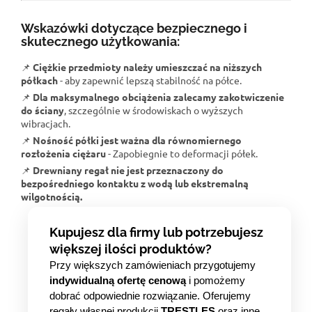
Wskazówki dotyczące bezpiecznego i
skutecznego użytkowania:
📌
Ciężkie przedmioty należy umieszczać na niższych
półkach
- aby zapewnić lepszą stabilność na półce.
📌
Dla maksymalnego obciążenia zalecamy zakotwiczenie
do ściany
, szczególnie w środowiskach o wyższych
wibracjach.
📌
Nośność półki jest ważna dla równomiernego
rozłożenia ciężaru
- Zapobiegnie to deformacji półek.
📌
Drewniany regał nie jest przeznaczony do
bezpośredniego kontaktu z wodą lub ekstremalną
wilgotnością.
Kupujesz dla firmy lub potrzebujesz
większej ilości produktów?
Przy większych zamówieniach przygotujemy
indywidualną ofertę cenową
i pomożemy
dobrać odpowiednie rozwiązanie. Oferujemy
regały własnej produkcji
TRESTLES
oraz inne