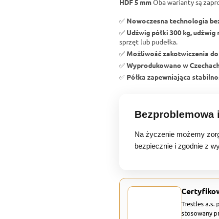
HDF 5 mm
Oba warianty są zapr
✅
Nowoczesna technologia b
✅
Udźwig półki 300 kg, udźwig 
sprzęt lub pudełka.
✅
Możliwość zakotwiczenia do
✅
Wyprodukowano w Czechac
✅
Półka zapewniająca stabilnoś
Bezproblemowa i
Na życzenie możemy zorg
bezpiecznie i zgodnie z w
Certyfiko
Trestles a.s.
stosowany pr