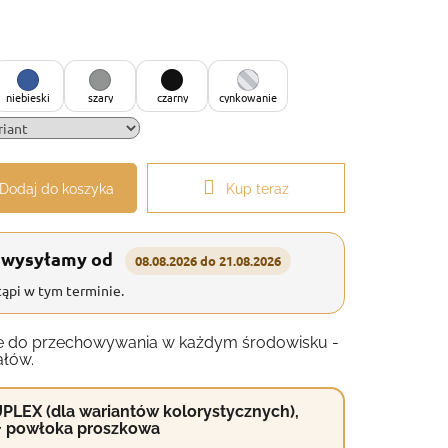
niebieski
szary
czarny
cynkowanie
Dodaj do koszyka
Kup teraz
 wysyłamy od
08.08.2026 do 21.08.2026
ąpi w tym terminie.
anie do przechowywania w każdym środowisku -
ałów.
PLEX (dla wariantów kolorystycznych),
+ powłoka proszkowa