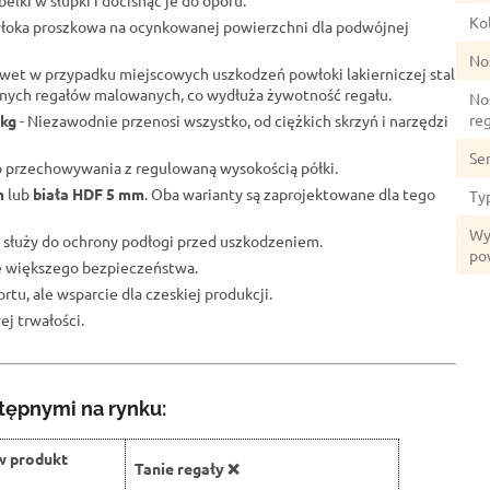
elki w słupki i docisnąć je do oporu.
Kol
łoka proszkowa na ocynkowanej powierzchni dla podwójnej
No
wet w przypadku miejscowych uszkodzeń powłoki lakierniczej stal
lnych regałów malowanych, co wydłuża żywotność regału.
No
re
 kg
- Niezawodnie przenosi wszystko, od ciężkich skrzyń i narzędzi
Se
o przechowywania z regulowaną wysokością półki.
m
lub
biała HDF 5 mm
. Oba warianty są zaprojektowane dla tego
Ty
Wy
 służy do ochrony podłogi przed uszkodzeniem.
po
ze większego bezpieczeństwa.
rtu, ale wsparcie dla czeskiej produkcji.
j trwałości.
tępnymi na rynku:
w produkt
Tanie regały ❌