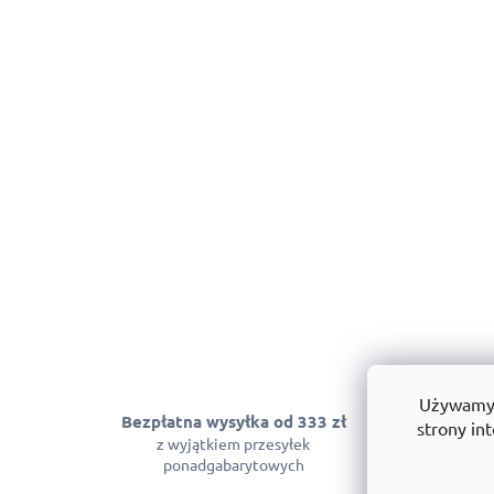
Używamy p
Bezpłatna wysyłka od 333 zł
Gwarancja
strony int
z wyjątkiem przesyłek
Możemy zagwara
ponadgabarytowych