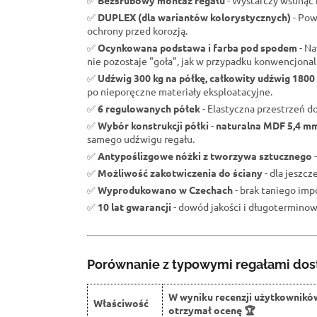
✅
Bezśrubowy montaż regału
- Wystarczy wsunąć b
✅
DUPLEX (dla wariantów kolorystycznych)
- Pow
ochrony przed korozją.
✅
Ocynkowana podstawa i farba pod spodem
- Na
nie pozostaje "goła", jak w przypadku konwencjona
✅
Udźwig 300 kg na półkę, całkowity udźwig 1800
po nieporęczne materiały eksploatacyjne.
✅
6 regulowanych półek
- Elastyczna przestrzeń d
✅
Wybór konstrukcji półki
-
naturalna MDF 5,4 m
samego udźwigu regału.
✅
Antypoślizgowe nóżki z tworzywa sztucznego
-
✅
Możliwość zakotwiczenia do ściany
- dla jeszc
✅
Wyprodukowano w Czechach
- brak taniego impo
✅
10 lat gwarancji
- dowód jakości i długoterminowe
Porównanie z typowymi regałami dos
W wyniku recenzji użytkownikó
Właściwość
otrzymał ocenę 🏆