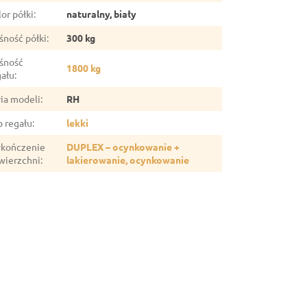
or półki
:
naturalny, biały
śność półki
:
300 kg
śność
1800 kg
gału
:
ria modeli
:
RH
p regału
:
lekki
kończenie
DUPLEX – ocynkowanie +
wierzchni
:
lakierowanie, ocynkowanie