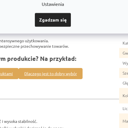
Ustawienia
Zgadzam się
Par
intensywnego użytkowania.
Ka
z bezpieczne przechowywanie towarów.
Gw
ym produkcie? Na przykład:
Wy
Sz
duktami
Dlaczego jest to dobry wybór
Gł
Ko
Li
Mat
 i wysoka stabilność.