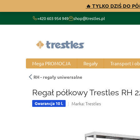
Przejść
🔥 TYLKO DZIŚ DO P
do
treści
+420 603 954 949
shop@trestles.pl
Mega PROMOCJA
Regały
Transport i o
RH - regały uniwersalne
Regał półkowy Trestles RH 
Marka:
Trestles
Gwarancja 10 l.