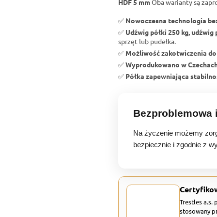
HDF 5 mm
Oba warianty są zapr
✅
Nowoczesna technologia b
✅
Udźwig półki 250 kg, udźwig 
sprzęt lub pudełka.
✅
Możliwość zakotwiczenia do
✅
Wyprodukowano w Czechac
✅
Półka zapewniająca stabilnoś
Bezproblemowa i
Na życzenie możemy zorg
bezpiecznie i zgodnie z w
Certyfiko
Trestles a.s.
stosowany pr