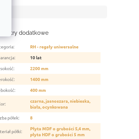
ametry dodatkowe
tegoria
:
RH - regały uniwersalne
arancja
:
10 lat
sokość
:
2200 mm
erokość
:
1400 mm
ębokość
:
400 mm
czarna, jasnoszara, niebieska,
lor
:
biała, ocynkowana
czba półek
:
8
Płyta MDF o grubości 5,4 mm,
eriał półki
:
płyta HDF o grubości 5 mm