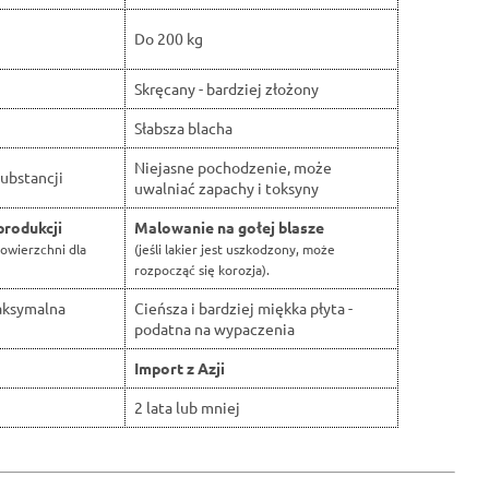
Do 200 kg
Skręcany - bardziej złożony
Słabsza blacha
Niejasne pochodzenie, może
ubstancji
uwalniać zapachy i toksyny
produkcji
Malowanie na gołej blasze
owierzchni dla
(jeśli lakier jest uszkodzony, może
rozpocząć się korozja).
aksymalna
Cieńsza i bardziej miękka płyta -
podatna na wypaczenia
Import z Azji
2 lata lub mniej