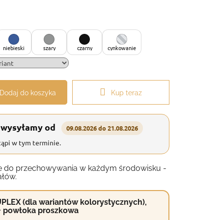
niebieski
szary
czarny
cynkowanie
Dodaj do koszyka
Kup teraz
 wysyłamy od
09.08.2026 do 21.08.2026
ąpi w tym terminie.
anie do przechowywania w każdym środowisku -
ałów.
PLEX (dla wariantów kolorystycznych),
+ powłoka proszkowa