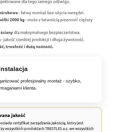
ojektowane dla tego samego udźwigu.
ezśrubowa
- łatwy montaż bez użycia narzędzi.
półki 2000 kg
- może z łatwością przenosić cięższy
 ściany
dla maksymalnego bezpieczeństwa.
h
- jakość czeskiej produkcji i długa żywotność.
ć, trwałość i dużą nośność.
nstalacja
anizować profesjonalny montaż - szybko,
ymaganiami klienta.
wana jakość
 posiada certyfikat zarządzania jakością, który jest
zy wszystkich produktach TRESTLES a.s. we wszystkich