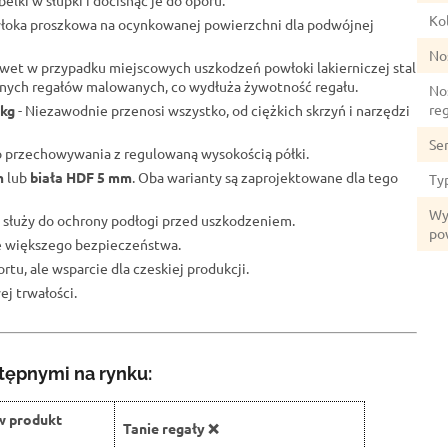
elki w słupki i docisnąć je do oporu.
Kol
łoka proszkowa na ocynkowanej powierzchni dla podwójnej
No
wet w przypadku miejscowych uszkodzeń powłoki lakierniczej stal
lnych regałów malowanych, co wydłuża żywotność regału.
No
re
 kg
- Niezawodnie przenosi wszystko, od ciężkich skrzyń i narzędzi
Se
o przechowywania z regulowaną wysokością półki.
m
lub
biała HDF 5 mm
. Oba warianty są zaprojektowane dla tego
Ty
Wy
 służy do ochrony podłogi przed uszkodzeniem.
po
ze większego bezpieczeństwa.
rtu, ale wsparcie dla czeskiej produkcji.
j trwałości.
tępnymi na rynku:
w produkt
Tanie regały ❌