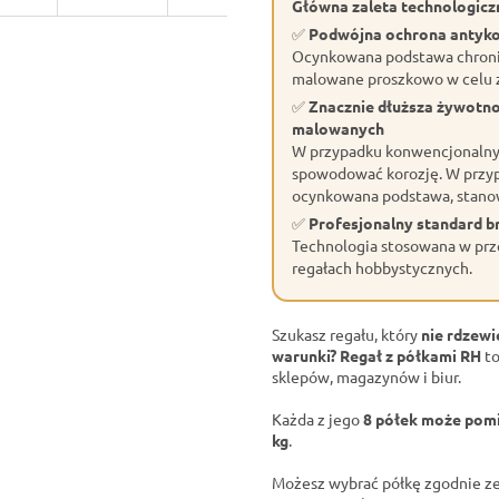
Główna zaleta technologiczn
✅
Podwójna ochrona antyk
Ocynkowana podstawa chroni 
malowane proszkowo w celu z
✅
Znacznie dłuższa żywotn
malowanych
W przypadku konwencjonalnyc
spowodować korozję. W przyp
ocynkowana podstawa, stano
✅
Profesjonalny standard 
Technologia stosowana w prze
regałach hobbystycznych.
Szukasz regału, który
nie rdzewi
warunki?
Regał z półkami RH
to
sklepów, magazynów i biur.
Każda z jego
8 półek może pomi
kg
.
Możesz wybrać półkę zgodnie ze