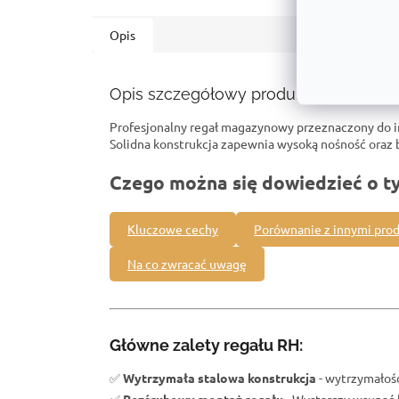
Opis
Opis szczegółowy produktu
Profesjonalny regał magazynowy przeznaczony do 
Solidna konstrukcja zapewnia wysoką nośność ora
Czego można się dowiedzieć o t
Kluczowe cechy
Porównanie z innymi pro
Na co zwracać uwagę
Główne zalety regału RH:
✅
Wytrzymała stalowa konstrukcja
- wytrzymałość