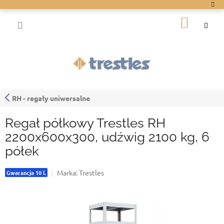
Przejść
do
KOSZY
treści
RH - regały uniwersalne
Regał półkowy Trestles RH
2200x600x300, udźwig 2100 kg, 6
półek
Marka:
Trestles
Gwarancja 10 l.