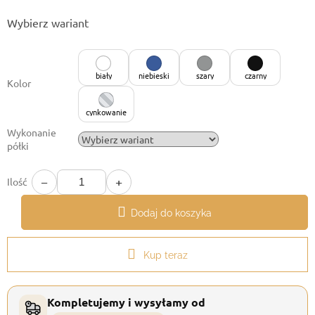
Cena
Wybierz wariant
jednostkowa:
biały
niebieski
szary
czarny
Kolor
cynkowanie
Wykonanie
półki
−
+
Ilość
Dodaj do koszyka
Kup teraz
Kompletujemy i wysyłamy od