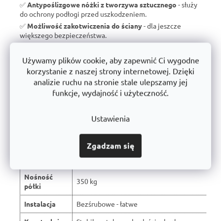
✅
Antypoślizgowe nóżki z tworzywa sztucznego
- służy
do ochrony podłogi przed uszkodzeniem.
✅
Możliwość zakotwiczenia do ściany
- dla jeszcze
większego bezpieczeństwa.
✅
Wyprodukowano w Czechach
- brak taniego importu, ale
wsparcie dla czeskiej produkcji.
Używamy plików cookie, aby zapewnić Ci wygodne
✅
10 lat gwarancji
- dowód jakości i długoterminowej
korzystanie z naszej strony internetowej. Dzięki
trwałości.
analizie ruchu na stronie stale ulepszamy jej
funkcje, wydajność i użyteczność.
Porównanie z typowymi regałami
Ustawienia
dostępnymi na rynku:
Zgadzam się
W wyniku recenzji użytkowników produkt
Właściwość
otrzymał ocenę 🏆
Nośność
350 kg
półki
Instalacja
Bezśrubowe - łatwe