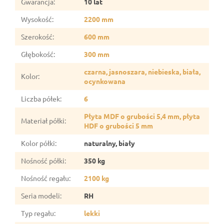
Gwarancja
:
10 lat
Wysokość
:
2200 mm
Szerokość
:
600 mm
Głębokość
:
300 mm
czarna, jasnoszara, niebieska, biała,
Kolor
:
ocynkowana
Liczba półek
:
6
Płyta MDF o grubości 5,4 mm, płyta
Materiał półki
:
HDF o grubości 5 mm
Kolor półki
:
naturalny, biały
Nośność półki
:
350 kg
Nośność regału
:
2100 kg
Seria modeli
:
RH
Typ regału
:
lekki