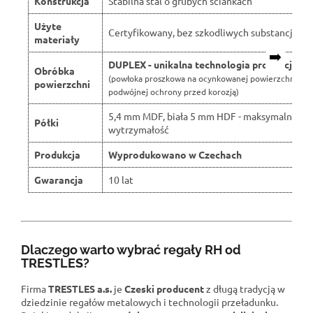
Konstrukcja
Stabilna stal o grubych ściankach
Użyte
Certyfikowany, bez szkodliwych substancji
materiały
➡️
DUPLEX - unikalna technologia produkcji
Obróbka
(powłoka proszkowa na ocynkowanej powierzchni dla
powierzchni
podwójnej ochrony przed korozją)
5,4 mm MDF, biała 5 mm HDF - maksymalna
Półki
wytrzymałość
Produkcja
Wyprodukowano w Czechach
Gwarancja
10 lat
Dlaczego warto wybrać regały RH od
TRESTLES?
Firma
TRESTLES a.s.
je
Czeski producent
z długą tradycją w
dziedzinie regałów metalowych i technologii przeładunku.