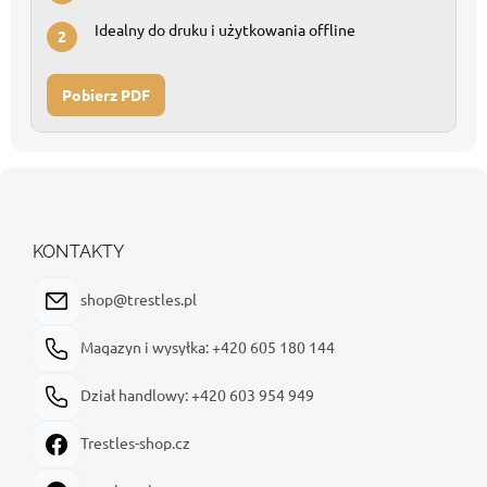
Idealny do druku i użytkowania offline
2
Pobierz PDF
S
t
o
p
KONTAKTY
k
a
shop@trestles.pl
Magazyn i wysyłka: +420 605 180 144
Dział handlowy: +420 603 954 949
Trestles-shop.cz