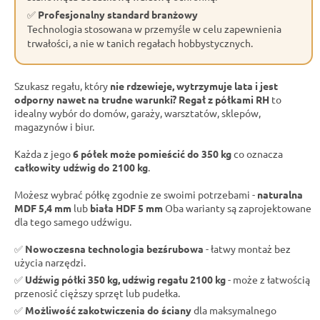
✅
Profesjonalny standard branżowy
Technologia stosowana w przemyśle w celu zapewnienia
trwałości, a nie w tanich regałach hobbystycznych.
Szukasz regału, który
nie rdzewieje, wytrzymuje lata i jest
odporny nawet na trudne warunki?
Regał z półkami RH
to
idealny wybór do domów, garaży, warsztatów, sklepów,
magazynów i biur.
Każda z jego
6 półek może pomieścić do 350 kg
co oznacza
całkowity udźwig do 2100 kg
.
Możesz wybrać półkę zgodnie ze swoimi potrzebami -
naturalna
MDF 5,4 mm
lub
biała HDF 5 mm
Oba warianty są zaprojektowane
dla tego samego udźwigu.
✅
Nowoczesna technologia bezśrubowa
- łatwy montaż bez
użycia narzędzi.
✅
Udźwig półki 350 kg, udźwig regału 2100 kg
- może z łatwością
przenosić cięższy sprzęt lub pudełka.
✅
Możliwość zakotwiczenia do ściany
dla maksymalnego