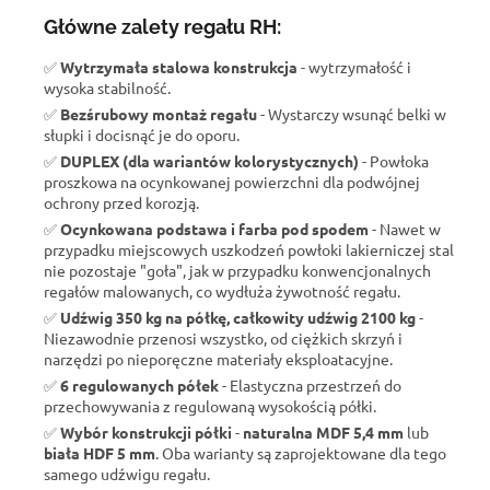
Główne zalety regału RH:
✅
Wytrzymała stalowa konstrukcja
- wytrzymałość i
wysoka stabilność.
✅
Bezśrubowy montaż regału
- Wystarczy wsunąć belki w
słupki i docisnąć je do oporu.
✅
DUPLEX (dla wariantów kolorystycznych)
- Powłoka
proszkowa na ocynkowanej powierzchni dla podwójnej
ochrony przed korozją.
✅
Ocynkowana podstawa i farba pod spodem
- Nawet w
przypadku miejscowych uszkodzeń powłoki lakierniczej stal
nie pozostaje "goła", jak w przypadku konwencjonalnych
regałów malowanych, co wydłuża żywotność regału.
✅
Udźwig 350 kg na półkę, całkowity udźwig 2100 kg
-
Niezawodnie przenosi wszystko, od ciężkich skrzyń i
narzędzi po nieporęczne materiały eksploatacyjne.
✅
6 regulowanych półek
- Elastyczna przestrzeń do
przechowywania z regulowaną wysokością półki.
✅
Wybór konstrukcji półki
-
naturalna MDF 5,4 mm
lub
biała HDF 5 mm
. Oba warianty są zaprojektowane dla tego
samego udźwigu regału.