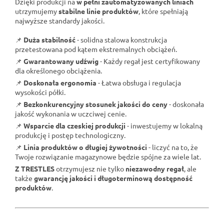
Dzięki produkcji na
w pełni zautomatyzowanych liniach
utrzymujemy
stabilne linie produktów
, które spełniają
najwyższe standardy jakości.
📌
Duża stabilność
- solidna stalowa konstrukcja
przetestowana pod kątem ekstremalnych obciążeń.
📌
Gwarantowany udźwig
- Każdy regał jest certyfikowany
dla określonego obciążenia.
📌
Doskonała ergonomia
- Łatwa obsługa i regulacja
wysokości półki.
📌
Bezkonkurencyjny stosunek jakości do ceny
- doskonała
jakość wykonania w uczciwej cenie.
📌
Wsparcie dla czeskiej produkcji
- inwestujemy w lokalną
produkcję i postęp technologiczny.
📌
Linia produktów o długiej żywotności
- liczyć na to, że
Twoje rozwiązanie magazynowe będzie spójne za wiele lat.
Z TRESTLES
otrzymujesz nie tylko
niezawodny regał
, ale
także
gwarancję jakości i długoterminową dostępność
produktów
.