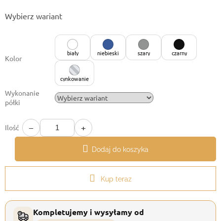
Cena
Wybierz wariant
jednostkowa:
biały
niebieski
szary
czarny
Kolor
cynkowanie
Wykonanie
półki
−
+
Ilość
Dodaj do koszyka
Kup teraz
Kompletujemy i wysyłamy od