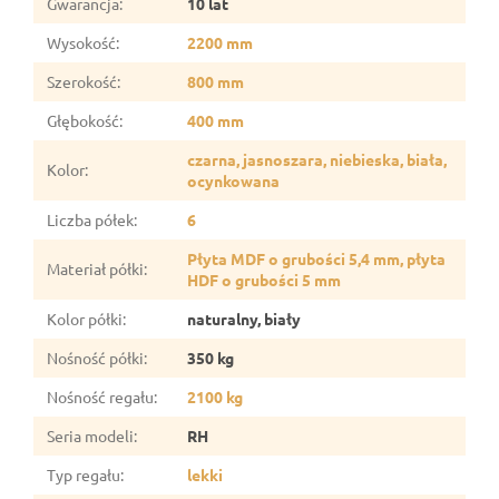
Gwarancja
:
10 lat
Wysokość
:
2200 mm
Szerokość
:
800 mm
Głębokość
:
400 mm
czarna, jasnoszara, niebieska, biała,
Kolor
:
ocynkowana
Liczba półek
:
6
Płyta MDF o grubości 5,4 mm, płyta
Materiał półki
:
HDF o grubości 5 mm
Kolor półki
:
naturalny, biały
Nośność półki
:
350 kg
Nośność regału
:
2100 kg
Seria modeli
:
RH
Typ regału
:
lekki