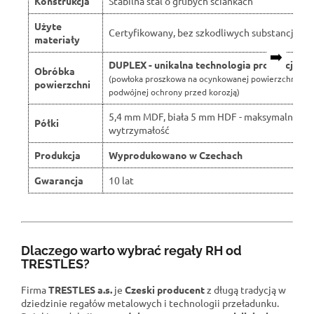
Konstrukcja
Stabilna stal o grubych ściankach
Użyte
Certyfikowany, bez szkodliwych substancji
materiały
➡️
DUPLEX - unikalna technologia produkcji
Obróbka
(powłoka proszkowa na ocynkowanej powierzchni dla
powierzchni
podwójnej ochrony przed korozją)
5,4 mm MDF, biała 5 mm HDF - maksymalna
Półki
wytrzymałość
Produkcja
Wyprodukowano w Czechach
Gwarancja
10 lat
Dlaczego warto wybrać regały RH od
TRESTLES?
Firma
TRESTLES a.s.
je
Czeski producent
z długą tradycją w
dziedzinie regałów metalowych i technologii przeładunku.