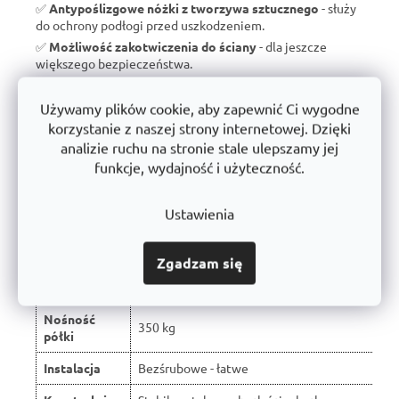
✅
Antypoślizgowe nóżki z tworzywa sztucznego
- służy
do ochrony podłogi przed uszkodzeniem.
✅
Możliwość zakotwiczenia do ściany
- dla jeszcze
większego bezpieczeństwa.
✅
Wyprodukowano w Czechach
- brak taniego importu, ale
wsparcie dla czeskiej produkcji.
Używamy plików cookie, aby zapewnić Ci wygodne
✅
10 lat gwarancji
- dowód jakości i długoterminowej
korzystanie z naszej strony internetowej. Dzięki
trwałości.
analizie ruchu na stronie stale ulepszamy jej
funkcje, wydajność i użyteczność.
Porównanie z typowymi regałami
Ustawienia
dostępnymi na rynku:
Zgadzam się
W wyniku recenzji użytkowników produkt
Właściwość
otrzymał ocenę 🏆
Nośność
350 kg
półki
Instalacja
Bezśrubowe - łatwe