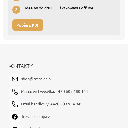
Idealny do druku i użytkowania offline
2
Pobierz PDF
S
t
o
p
KONTAKTY
k
a
shop@trestles.pl
Magazyn i wysyłka: +420 605 180 144
Dział handlowy: +420 603 954 949
Trestles-shop.cz