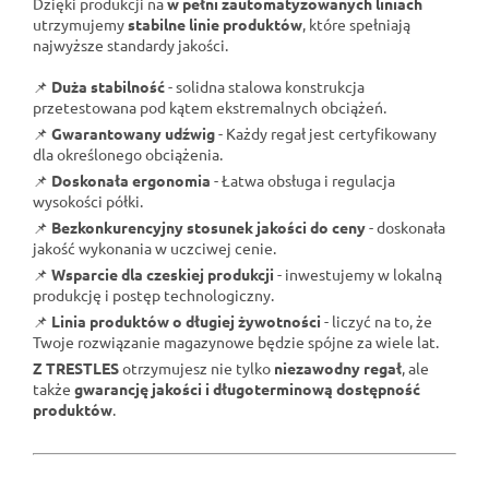
Dzięki produkcji na
w pełni zautomatyzowanych liniach
utrzymujemy
stabilne linie produktów
, które spełniają
najwyższe standardy jakości.
📌
Duża stabilność
- solidna stalowa konstrukcja
przetestowana pod kątem ekstremalnych obciążeń.
📌
Gwarantowany udźwig
- Każdy regał jest certyfikowany
dla określonego obciążenia.
📌
Doskonała ergonomia
- Łatwa obsługa i regulacja
wysokości półki.
📌
Bezkonkurencyjny stosunek jakości do ceny
- doskonała
jakość wykonania w uczciwej cenie.
📌
Wsparcie dla czeskiej produkcji
- inwestujemy w lokalną
produkcję i postęp technologiczny.
📌
Linia produktów o długiej żywotności
- liczyć na to, że
Twoje rozwiązanie magazynowe będzie spójne za wiele lat.
Z TRESTLES
otrzymujesz nie tylko
niezawodny regał
, ale
także
gwarancję jakości i długoterminową dostępność
produktów
.