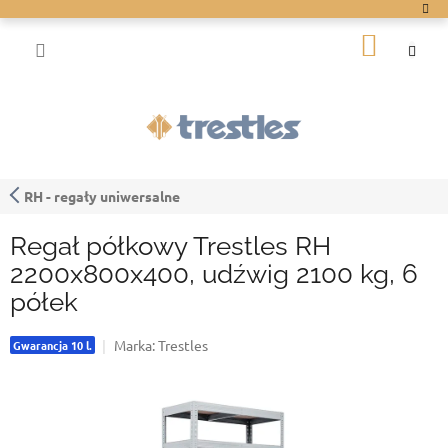
Przejść
do
KOSZY
treści
RH - regały uniwersalne
Regał półkowy Trestles RH
2200x800x400, udźwig 2100 kg, 6
półek
Marka:
Trestles
Gwarancja 10 l.