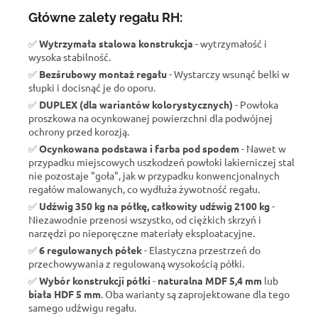
Główne zalety regału RH:
✅
Wytrzymała stalowa konstrukcja
- wytrzymałość i
wysoka stabilność.
✅
Bezśrubowy montaż regału
- Wystarczy wsunąć belki w
słupki i docisnąć je do oporu.
✅
DUPLEX (dla wariantów kolorystycznych)
- Powłoka
proszkowa na ocynkowanej powierzchni dla podwójnej
ochrony przed korozją.
✅
Ocynkowana podstawa i farba pod spodem
- Nawet w
przypadku miejscowych uszkodzeń powłoki lakierniczej stal
nie pozostaje "goła", jak w przypadku konwencjonalnych
regałów malowanych, co wydłuża żywotność regału.
✅
Udźwig 350 kg na półkę, całkowity udźwig 2100 kg
-
Niezawodnie przenosi wszystko, od ciężkich skrzyń i
narzędzi po nieporęczne materiały eksploatacyjne.
✅
6 regulowanych półek
- Elastyczna przestrzeń do
przechowywania z regulowaną wysokością półki.
✅
Wybór konstrukcji półki
-
naturalna MDF 5,4 mm
lub
biała HDF 5 mm
. Oba warianty są zaprojektowane dla tego
samego udźwigu regału.