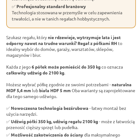
✅
Profesjonalny standard branżowy
Technologia stosowana w przemyśle w celu zapewnienia
trwałości, a nie w tanich regałach hobbystycznych.
Szukasz regału, który
nie rdzewieje, wytrzymuje lata i jest
odporny nawet na trudne warunki?
Regał z półkami RH
to
idealny wybór do domów, garaży, warsztatów, sklepów,
magazynów i biur.
Każda z jego
6 półek może pomieścić do 350 kg
co oznacza
całkowity udźwig do 2100 kg
.
Możesz wybrać półkę zgodnie ze swoimi potrzebami -
naturalna
MDF 5,4 mm
lub
biała HDF 5 mm
Oba warianty są zaprojektowane
dla tego samego udźwigu.
✅
Nowoczesna technologia bezśrubowa
- łatwy montaż bez
użycia narzędzi.
✅
Udźwig półki 350 kg, udźwig regału 2100 kg
- może z łatwością
przenosić cięższy sprzęt lub pudełka.
✅
Możliwość zakotwiczenia do ściany
dla maksymalnego