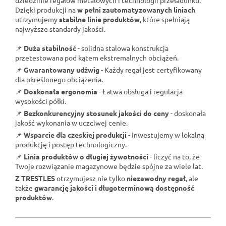
Dzięki produkcji na
w pełni zautomatyzowanych liniach
utrzymujemy
stabilne linie produktów
, które spełniają
najwyższe standardy jakości.
📌
Duża stabilność
- solidna stalowa konstrukcja
przetestowana pod kątem ekstremalnych obciążeń.
📌
Gwarantowany udźwig
- Każdy regał jest certyfikowany
dla określonego obciążenia.
📌
Doskonała ergonomia
- Łatwa obsługa i regulacja
wysokości półki.
📌
Bezkonkurencyjny stosunek jakości do ceny
- doskonała
jakość wykonania w uczciwej cenie.
📌
Wsparcie dla czeskiej produkcji
- inwestujemy w lokalną
produkcję i postęp technologiczny.
📌
Linia produktów o długiej żywotności
- liczyć na to, że
Twoje rozwiązanie magazynowe będzie spójne za wiele lat.
Z TRESTLES
otrzymujesz nie tylko
niezawodny regał
, ale
także
gwarancję jakości i długoterminową dostępność
produktów
.