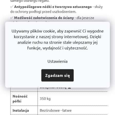
samego udźwigu regału.
✅
Antypoślizgowe nóżki z tworzywa sztucznego
- służy
do ochrony podłogi przed uszkodzeniem.
✅
Możliwość zakotwiczenia do ściany
- dla jeszcze
większego bezpieczeństwa.
✅
Wyprodukowano w Czechach
- brak taniego importu, ale
Używamy plików cookie, aby zapewnić Ci wygodne
wsparcie dla czeskiej produkcji.
korzystanie z naszej strony internetowej. Dzięki
✅
10 lat gwarancji
- dowód jakości i długoterminowej
analizie ruchu na stronie stale ulepszamy jej
trwałości.
funkcje, wydajność i użyteczność.
Ustawienia
Porównanie z typowymi regałami
dostępnymi na rynku:
Zgadzam się
W wyniku recenzji użytkowników produkt
Właściwość
otrzymał ocenę 🏆
Nośność
350 kg
półki
Instalacja
Bezśrubowe - łatwe