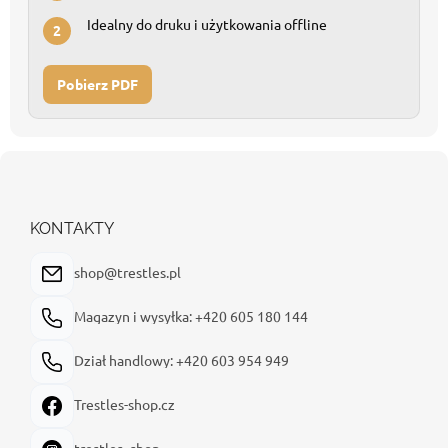
Idealny do druku i użytkowania offline
2
Pobierz PDF
S
t
o
p
KONTAKTY
k
a
shop@trestles.pl
Magazyn i wysyłka: +420 605 180 144
Dział handlowy: +420 603 954 949
Trestles-shop.cz
trestles_shop