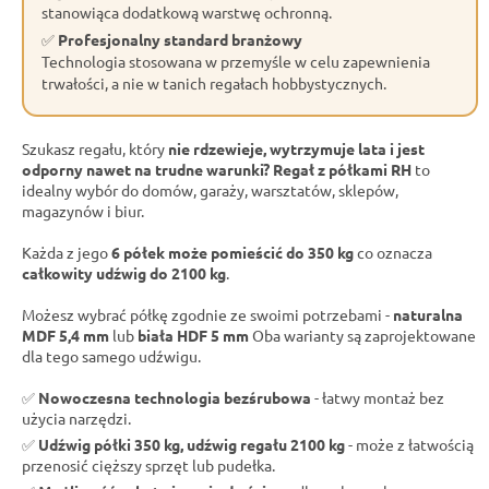
stanowiąca dodatkową warstwę ochronną.
✅
Profesjonalny standard branżowy
Technologia stosowana w przemyśle w celu zapewnienia
trwałości, a nie w tanich regałach hobbystycznych.
Szukasz regału, który
nie rdzewieje, wytrzymuje lata i jest
odporny nawet na trudne warunki?
Regał z półkami RH
to
idealny wybór do domów, garaży, warsztatów, sklepów,
magazynów i biur.
Każda z jego
6 półek może pomieścić do 350 kg
co oznacza
całkowity udźwig do 2100 kg
.
Możesz wybrać półkę zgodnie ze swoimi potrzebami -
naturalna
MDF 5,4 mm
lub
biała HDF 5 mm
Oba warianty są zaprojektowane
dla tego samego udźwigu.
✅
Nowoczesna technologia bezśrubowa
- łatwy montaż bez
użycia narzędzi.
✅
Udźwig półki 350 kg, udźwig regału 2100 kg
- może z łatwością
przenosić cięższy sprzęt lub pudełka.