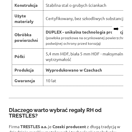
Konstrukcja
Stabilna stal o grubych ściankach
Użyte
Certyfikowany, bez szkodliwych substancji
materiały
➡️
DUPLEX - unikalna technologia produkcji
Obróbka
(powłoka proszkowa na ocynkowanej powierzchni dla
powierzchni
podwójnej ochrony przed korozją)
5,4 mm MDF, biała 5 mm HDF - maksymalna
Półki
wytrzymałość
Produkcja
Wyprodukowano w Czechach
Gwarancja
10 lat
Dlaczego warto wybrać regały RH od
TRESTLES?
Firma
TRESTLES a.s.
je
Czeski producent
z długą tradycją w
dziedzinie regałów metalowych i technologii przeładunku.