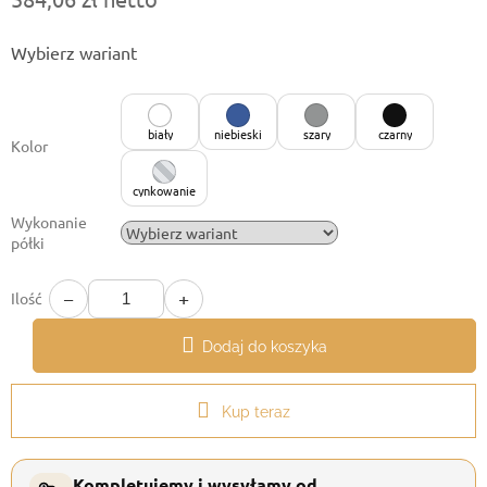
Cena
Wybierz wariant
jednostkowa:
biały
niebieski
szary
czarny
Kolor
cynkowanie
Wykonanie
półki
−
+
Ilość
Dodaj do koszyka
Kup teraz
Kompletujemy i wysyłamy od