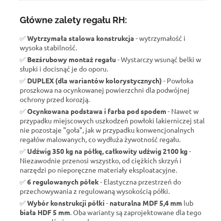
Główne zalety regału RH:
✅
Wytrzymała stalowa konstrukcja
- wytrzymałość i
wysoka stabilność.
✅
Bezśrubowy montaż regału
- Wystarczy wsunąć belki w
słupki i docisnąć je do oporu.
✅
DUPLEX (dla wariantów kolorystycznych)
- Powłoka
proszkowa na ocynkowanej powierzchni dla podwójnej
ochrony przed korozją.
✅
Ocynkowana podstawa i farba pod spodem
- Nawet w
przypadku miejscowych uszkodzeń powłoki lakierniczej stal
nie pozostaje "goła", jak w przypadku konwencjonalnych
regałów malowanych, co wydłuża żywotność regału.
✅
Udźwig 350 kg na półkę, całkowity udźwig 2100 kg
-
Niezawodnie przenosi wszystko, od ciężkich skrzyń i
narzędzi po nieporęczne materiały eksploatacyjne.
✅
6 regulowanych półek
- Elastyczna przestrzeń do
przechowywania z regulowaną wysokością półki.
✅
Wybór konstrukcji półki
-
naturalna MDF 5,4 mm
lub
biała HDF 5 mm
. Oba warianty są zaprojektowane dla tego