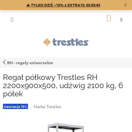
Przejść
🔥 TYLKO DZIŚ −15% z EXTRA15:
03:50:42
do
treści
KOSZY
RH - regały uniwersalne
Regał półkowy Trestles RH
2200x900x500, udźwig 2100 kg, 6
półek
Marka:
Trestles
Gwarancja 10 l.