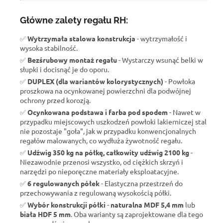
Główne zalety regału RH:
✅
Wytrzymała stalowa konstrukcja
- wytrzymałość i
wysoka stabilność.
✅
Bezśrubowy montaż regału
- Wystarczy wsunąć belki w
słupki i docisnąć je do oporu.
✅
DUPLEX (dla wariantów kolorystycznych)
- Powłoka
proszkowa na ocynkowanej powierzchni dla podwójnej
ochrony przed korozją.
✅
Ocynkowana podstawa i farba pod spodem
- Nawet w
przypadku miejscowych uszkodzeń powłoki lakierniczej stal
nie pozostaje "goła", jak w przypadku konwencjonalnych
regałów malowanych, co wydłuża żywotność regału.
✅
Udźwig 350 kg na półkę, całkowity udźwig 2100 kg
-
Niezawodnie przenosi wszystko, od ciężkich skrzyń i
narzędzi po nieporęczne materiały eksploatacyjne.
✅
6 regulowanych półek
- Elastyczna przestrzeń do
przechowywania z regulowaną wysokością półki.
✅
Wybór konstrukcji półki
-
naturalna MDF 5,4 mm
lub
biała HDF 5 mm
. Oba warianty są zaprojektowane dla tego