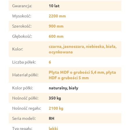
Gwarancja
:
10 lat
Wysokość
:
2200 mm
Szerokość
:
900 mm
Głębokość
:
600 mm
czarna, jasnoszara, niebieska, biała,
Kolor
:
ocynkowana
Liczba półek
:
6
Płyta MDF o grubości 5,4 mm, płyta
Materiał półki
:
HDF o grubości 5 mm
Kolor półki
:
naturalny, biały
Nośność półki
:
350 kg
Nośność regału
:
2100 kg
Seria modeli
:
RH
Typ regału
:
lekki