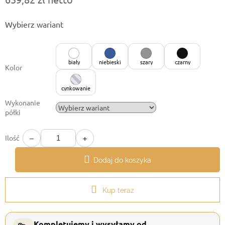
Cena
Wybierz wariant
jednostkowa:
biały
niebieski
szary
czarny
Kolor
cynkowanie
Wykonanie
półki
−
+
Ilość
Dodaj do koszyka
Kup teraz
Kompletujemy i wysyłamy od