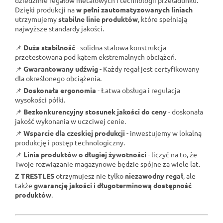
Dzięki produkcji na
w pełni zautomatyzowanych liniach
utrzymujemy
stabilne linie produktów
, które spełniają
najwyższe standardy jakości.
📌
Duża stabilność
- solidna stalowa konstrukcja
przetestowana pod kątem ekstremalnych obciążeń.
📌
Gwarantowany udźwig
- Każdy regał jest certyfikowany
dla określonego obciążenia.
📌
Doskonała ergonomia
- Łatwa obsługa i regulacja
wysokości półki.
📌
Bezkonkurencyjny stosunek jakości do ceny
- doskonała
jakość wykonania w uczciwej cenie.
📌
Wsparcie dla czeskiej produkcji
- inwestujemy w lokalną
produkcję i postęp technologiczny.
📌
Linia produktów o długiej żywotności
- liczyć na to, że
Twoje rozwiązanie magazynowe będzie spójne za wiele lat.
Z TRESTLES
otrzymujesz nie tylko
niezawodny regał
, ale
także
gwarancję jakości i długoterminową dostępność
produktów
.