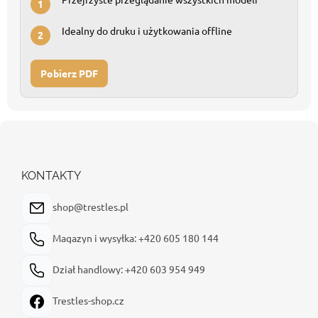
1
Idealny do druku i użytkowania offline
2
Pobierz PDF
S
t
o
p
KONTAKTY
k
a
shop@trestles.pl
Magazyn i wysyłka: +420 605 180 144
Dział handlowy: +420 603 954 949
Trestles-shop.cz