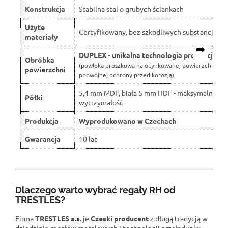
Konstrukcja
Stabilna stal o grubych ściankach
Użyte
Certyfikowany, bez szkodliwych substancji
materiały
➡️
DUPLEX - unikalna technologia produkcji
Obróbka
(powłoka proszkowa na ocynkowanej powierzchni dla
powierzchni
podwójnej ochrony przed korozją)
5,4 mm MDF, biała 5 mm HDF - maksymalna
Półki
wytrzymałość
Produkcja
Wyprodukowano w Czechach
Gwarancja
10 lat
Dlaczego warto wybrać regały RH od
TRESTLES?
Firma
TRESTLES a.s.
je
Czeski producent
z długą tradycją w
dziedzinie regałów metalowych i technologii przeładunku.