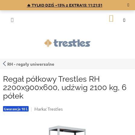
Przejść
🔥 TYLKO DZIŚ −15% z EXTRA15:
11:21:50
do
treści
KOSZY
RH - regały uniwersalne
Regał półkowy Trestles RH
2200x900x600, udźwig 2100 kg, 6
półek
Marka:
Trestles
Gwarancja 10 l.