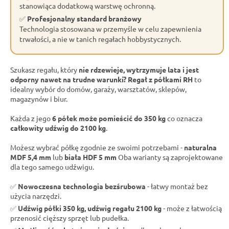
stanowiąca dodatkową warstwę ochronną.
✅
Profesjonalny standard branżowy
Technologia stosowana w przemyśle w celu zapewnienia
trwałości, a nie w tanich regałach hobbystycznych.
Szukasz regału, który
nie rdzewieje, wytrzymuje lata i jest
odporny nawet na trudne warunki?
Regał z półkami RH
to
idealny wybór do domów, garaży, warsztatów, sklepów,
magazynów i biur.
Każda z jego
6 półek może pomieścić do 350 kg
co oznacza
całkowity udźwig do 2100 kg
.
Możesz wybrać półkę zgodnie ze swoimi potrzebami -
naturalna
MDF 5,4 mm
lub
biała HDF 5 mm
Oba warianty są zaprojektowane
dla tego samego udźwigu.
✅
Nowoczesna technologia bezśrubowa
- łatwy montaż bez
użycia narzędzi.
✅
Udźwig półki 350 kg, udźwig regału 2100 kg
- może z łatwością
przenosić cięższy sprzęt lub pudełka.