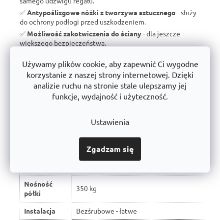
samego udźwigu regału.
✅
Antypoślizgowe nóżki z tworzywa sztucznego
- służy
do ochrony podłogi przed uszkodzeniem.
✅
Możliwość zakotwiczenia do ściany
- dla jeszcze
większego bezpieczeństwa.
✅
Wyprodukowano w Czechach
- brak taniego importu, ale
Używamy plików cookie, aby zapewnić Ci wygodne
wsparcie dla czeskiej produkcji.
korzystanie z naszej strony internetowej. Dzięki
✅
10 lat gwarancji
- dowód jakości i długoterminowej
analizie ruchu na stronie stale ulepszamy jej
trwałości.
funkcje, wydajność i użyteczność.
Ustawienia
Porównanie z typowymi regałami
dostępnymi na rynku:
Zgadzam się
W wyniku recenzji użytkowników produkt
Właściwość
otrzymał ocenę 🏆
Nośność
350 kg
półki
Instalacja
Bezśrubowe - łatwe