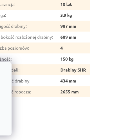
arancja
:
10 lat
ga
:
3.9 kg
ugość drabiny
:
987 mm
ębokość rozłożonej drabiny
:
689 mm
czba poziomów
:
4
śność
:
150 kg
ria modeli
:
Drabiny SHR
erokość drabiny
:
434 mm
sokość robocza
:
2655 mm