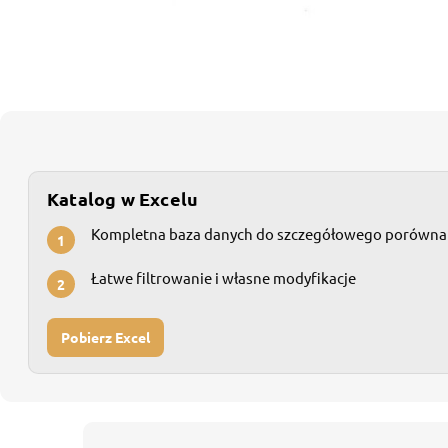
Katalog w Excelu
Kompletna baza danych do szczegółowego porówna
1
Łatwe filtrowanie i własne modyfikacje
2
Pobierz Excel
S