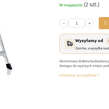
Cena
(2 szt.)
W magazynie
jednostkowa:
−
+
Wysyłamy od
Zamów, a wysyłka nast
Aluminiowa drabina budowlana je
dostępu do wyższych miejsc pod
Informacje szczegółowe