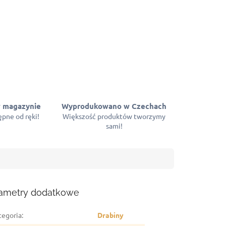
 magazynie
Wyprodukowano w Czechach
pne od ręki!
Większość produktów tworzymy
sami!
ametry dodatkowe
tegoria
:
Drabiny