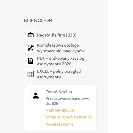
KLIENCI B2B
Regały dla firm (B2B)
Kompleksowa obsługa,
wyposażenie magazynów
PDF – drukowany katalog
asortymentu 2026
EXCEL – pełny przegląd
asortymentu
Tomáš Svrčina
Przedstawiciel handlowy
ds. B2B
+420 604 896 517
tomas.svrcina@trestles.cz
Wyślij zapytanie