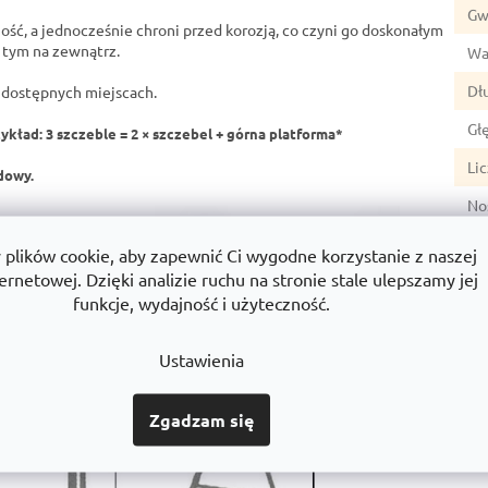
Gw
ść, a jednocześnie chroni przed korozją, co czyni go doskonałym
 tym na zewnątrz.
Wa
Dł
 dostępnych miejscach.
Gł
ykład: 3 szczeble = 2 × szczebel + górna platforma*
Li
dowy.
No
Se
lików cookie, aby zapewnić Ci wygodne korzystanie z naszej
ernetowej. Dzięki analizie ruchu na stronie stale ulepszamy jej
Sz
funkcje, wydajność i użyteczność.
Wy
Ustawienia
Zgadzam się