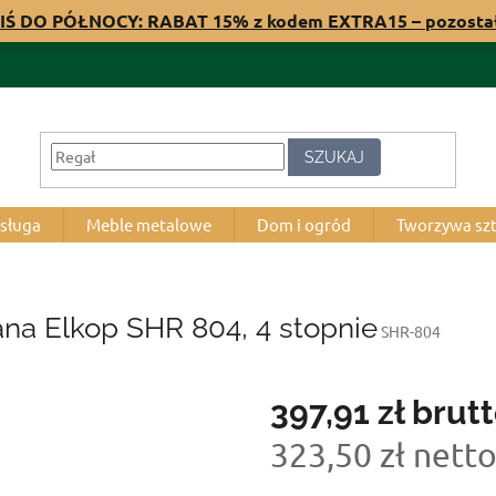
IŚ DO PÓŁNOCY: RABAT 15% z kodem EXTRA15 – pozost
SZUKAJ
bsługa
Meble metalowe
Dom i ogród
Tworzywa sz
na Elkop SHR 804, 4 stopnie
SHR-804
397,91 zł
brut
323,50 zł nett