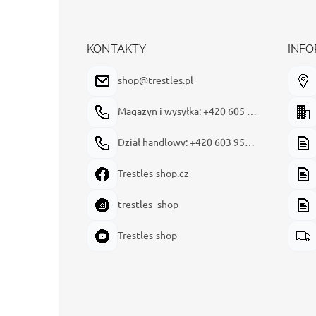
t
o
p
k
KONTAKTY
INFO
a
shop@trestles.pl
Magazyn i wysyłka: +420 605 180 144
Dział handlowy: +420 603 954 949
Trestles-shop.cz
trestles_shop
Trestles-shop