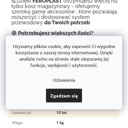
💪Dzięki
FEROPLAST
otrzymujesz więcej niż
tylko kosz magazynowy
- oferujemy
szeroką gamę akcesoriów
, które pozwalają
rozszerzyć i dostosować system
przewodowy
do Twoich potrzeb
.
🔵
Potrzebujesz większych ilości?
W przypadku większych zamówień prosimy o kontakt pod
Używamy plików cookie, aby zapewnić Ci wygodne
adresem
shop@trestles.pl
lub 954 949. Z przyjemnością
korzystanie z naszej strony internetowej. Dzięki
przygotujemy indywidualną ofertę.
analizie ruchu na stronie stale ulepszamy jej
🔹
FEROPLAST - największy producent systemów
funkcje, wydajność i użyteczność.
linkowych w Europie
🔹
Połącz jakość z wydajnością. Wybierz akcesorium,
które sprosta rygorom pracy.
🚀
Ustawienia
Parametry dodatkowe
Zgadzam się
Kategoria
:
Systemy druciane
Gwarancja
:
10 lat
Waga
:
1 kg