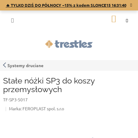
Przejść
🔥 TYLKO DZIŚ DO PÓŁNOCY −15% z kodem SLONCE15
16:31:40
do
treści
KOSZY
Systemy druciane
Stałe nóżki SP3 do koszy
przemysłowych
TF-SP3-5017
Marka:
FEROPLAST spol. s.r.o