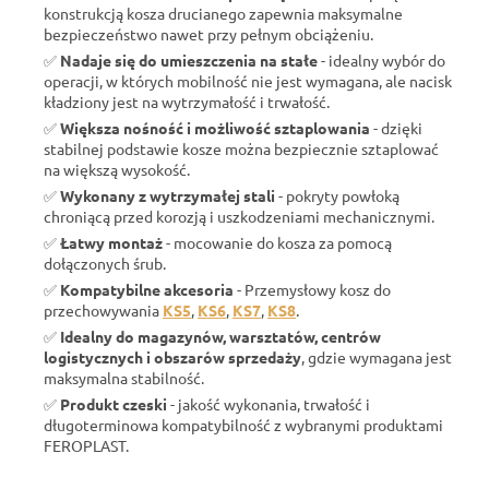
konstrukcją kosza drucianego zapewnia maksymalne
bezpieczeństwo nawet przy pełnym obciążeniu.
✅
Nadaje się do umieszczenia na stałe
- idealny wybór do
operacji, w których mobilność nie jest wymagana, ale nacisk
kładziony jest na wytrzymałość i trwałość.
✅
Większa nośność i możliwość sztaplowania
- dzięki
stabilnej podstawie kosze można bezpiecznie sztaplować
na większą wysokość.
✅
Wykonany z wytrzymałej stali
- pokryty powłoką
chroniącą przed korozją i uszkodzeniami mechanicznymi.
✅
Łatwy montaż
- mocowanie do kosza za pomocą
dołączonych śrub.
✅
Kompatybilne akcesoria
- Przemysłowy kosz do
przechowywania
KS5
,
KS6
,
KS7
,
KS8
.
✅
Idealny do magazynów, warsztatów, centrów
logistycznych i obszarów sprzedaży
, gdzie wymagana jest
maksymalna stabilność.
✅
Produkt czeski
- jakość wykonania, trwałość i
długoterminowa kompatybilność z wybranymi produktami
FEROPLAST.