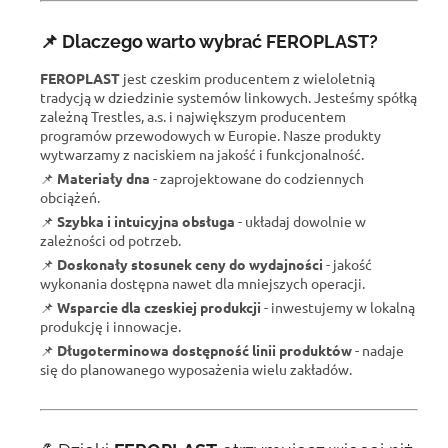
📌 Dlaczego warto wybrać FEROPLAST?
FEROPLAST
jest czeskim producentem
z wieloletnią
tradycją w dziedzinie systemów linkowych. Jesteśmy spółką
zależną Trestles, a.s. i największym producentem
programów przewodowych w Europie. Nasze produkty
wytwarzamy z naciskiem na jakość i funkcjonalność.
📌
Materiały dna
- zaprojektowane do codziennych
obciążeń.
📌
Szybka i intuicyjna obsługa
- układaj dowolnie w
zależności od potrzeb.
📌
Doskonały stosunek ceny do wydajności
- jakość
wykonania dostępna nawet dla mniejszych operacji.
📌
Wsparcie dla czeskiej produkcji
- inwestujemy w lokalną
produkcję i innowacje.
📌
Długoterminowa dostępność linii produktów
- nadaje
się do planowanego wyposażenia wielu zakładów.