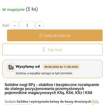
Cena
(5 ks)
W magazynie
jednostkowa:
−
+
Ilość
Dodaj do koszyka
Kup teraz
Wysyłamy od
08.08.2026 do 11.08.2026
Zamów, a wysyłka nastąpi w tym terminie.
Solidne nogi SP3 - stabilne i bezpieczne rozwiązanie
do stałego pozycjonowania przemysłowych
pojemników magazynowych KS5, KS6, KS7 i KS8
Szukam
Solidne i wytrzymałe kotwy do koszy drucianych
KS5
,