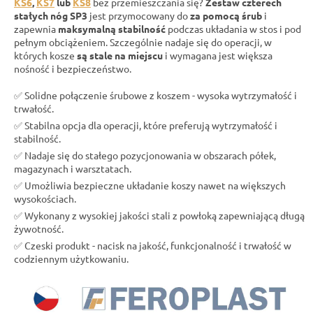
KS6
,
KS7
lub
KS8
bez przemieszczania się?
Zestaw czterech
stałych nóg SP3
jest przymocowany do
za pomocą śrub
i
zapewnia
maksymalną stabilność
podczas układania w stos i pod
pełnym obciążeniem. Szczególnie nadaje się do operacji, w
których kosze
są stale na miejscu
i wymagana jest większa
nośność i bezpieczeństwo.
✅ Solidne połączenie śrubowe z koszem - wysoka wytrzymałość i
trwałość.
✅ Stabilna opcja dla operacji, które preferują wytrzymałość i
stabilność.
✅ Nadaje się do stałego pozycjonowania w obszarach półek,
magazynach i warsztatach.
✅ Umożliwia bezpieczne układanie koszy nawet na większych
wysokościach.
✅ Wykonany z wysokiej jakości stali z powłoką zapewniającą długą
żywotność.
✅ Czeski produkt - nacisk na jakość, funkcjonalność i trwałość w
codziennym użytkowaniu.