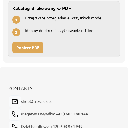
Katalog drukowany w PDF
Przejrzyste przeglądanie wszystkich modeli
1
Idealny do druku i użytkowania offline
2
Pobierz PDF
S
t
o
p
KONTAKTY
k
a
shop@trestles.pl
Magazyn i wysyłka: +420 605 180 144
Dział handlowy: +420 603 954 949