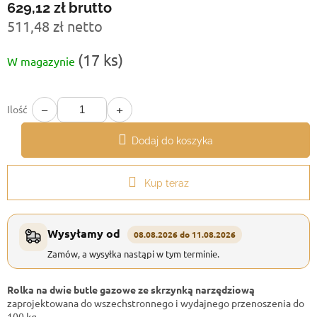
629,12 zł
brutto
511,48 zł netto
Cena
(17 ks)
W magazynie
jednostkowa:
−
+
Ilość
Dodaj do koszyka
Kup teraz
Wysyłamy od
08.08.2026 do 11.08.2026
Zamów, a wysyłka nastąpi w tym terminie.
Rolka na dwie butle gazowe ze skrzynką narzędziową
zaprojektowana do wszechstronnego i wydajnego przenoszenia do
100 kg.