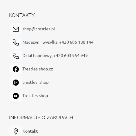
t
o
p
KONTAKTY
k
a
shop@trestles.pl
Magazyn i wysyłka: +420 605 180 144
Dział handlowy: +420 603 954 949
Trestles-shop.cz
trestles_shop
Trestles-shop
INFORMACJE O ZAKUPACH
Kontakt