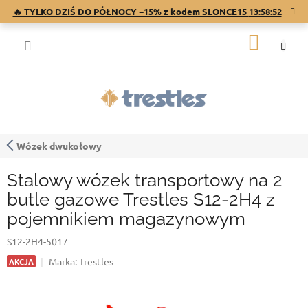
Przejść
🔥 TYLKO DZIŚ DO PÓŁNOCY −15% z kodem SLONCE15
13:58:51
do
treści
KOSZY
Wózek dwukołowy
Stalowy wózek transportowy na 2
butle gazowe Trestles S12-2H4 z
pojemnikiem magazynowym
S12-2H4-5017
Marka:
Trestles
AKCJA