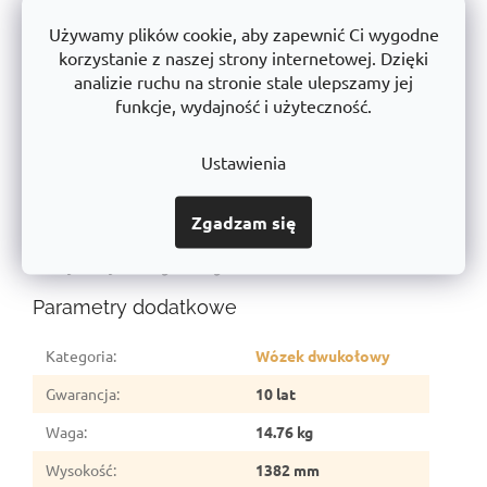
Używamy plików cookie, aby zapewnić Ci wygodne
Rękojeści z tworzywa sztucznego z uchwytami i
korzystanie z naszej strony internetowej. Dzięki
zabezpieczeniem przed urazami dłoni.
analizie ruchu na stronie stale ulepszamy jej
Malowane proszkowo -
RAL5017
funkcje, wydajność i użyteczność.
Bęben na dwie butle gazowe
Ustawienia
Wymiar: 1382x665x587 mm
Zgadzam się
Wymiar łopaty: 470x253 mm
Maksymalny udźwig: 100 kg
Parametry dodatkowe
Kategoria
:
Wózek dwukołowy
Gwarancja
:
10 lat
Waga
:
14.76 kg
Wysokość
:
1382 mm