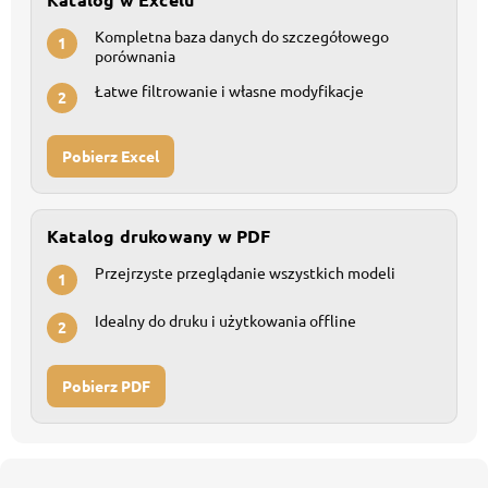
Kompletna baza danych do szczegółowego
1
porównania
Łatwe filtrowanie i własne modyfikacje
2
Pobierz Excel
Katalog drukowany w PDF
Przejrzyste przeglądanie wszystkich modeli
1
Idealny do druku i użytkowania offline
2
Pobierz PDF
S