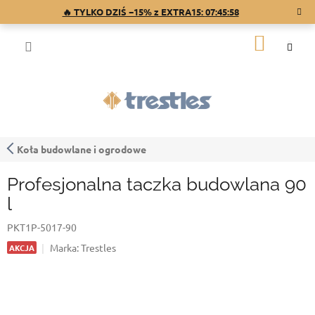
Przejść
🔥 TYLKO DZIŚ −15% z EXTRA15:
07:45:57
do
treści
KOSZY
Koła budowlane i ogrodowe
Profesjonalna taczka budowlana 90
l
PKT1P-5017-90
Marka:
Trestles
AKCJA