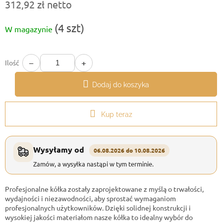
312,92 zł netto
Cena
(4 szt)
W magazynie
jednostkowa:
−
+
Ilość
Dodaj do koszyka
Kup teraz
Wysyłamy od
06.08.2026 do 10.08.2026
Zamów, a wysyłka nastąpi w tym terminie.
Profesjonalne kółka zostały zaprojektowane z myślą o trwałości,
wydajności i niezawodności, aby sprostać wymaganiom
profesjonalnych użytkowników. Dzięki solidnej konstrukcji i
wysokiej jakości materiałom nasze kółka to idealny wybór do