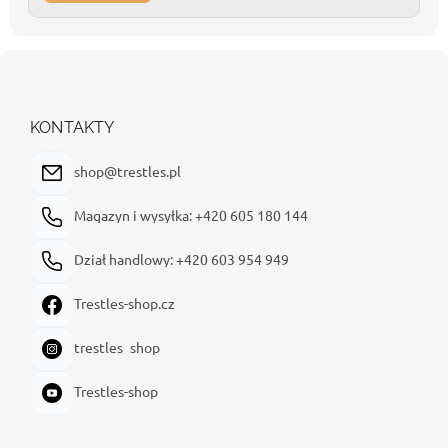
S
t
o
p
KONTAKTY
k
a
shop@trestles.pl
Magazyn i wysyłka: +420 605 180 144
Dział handlowy: +420 603 954 949
Trestles-shop.cz
trestles_shop
Trestles-shop