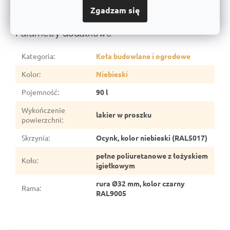
Zgadzam się
Uchwyty wykonane z tworzywa sztucznego.
Parametry dodatkowe
Kategoria
:
Koła budowlane i ogrodowe
Kolor
:
Niebieski
Pojemność
:
90 l
Wykończenie
lakier w proszku
powierzchni
:
Skrzynia
:
Ocynk, kolor niebieski (RAL5017)
pełne poliuretanowe z łożyskiem
Koło
:
igiełkowym
rura Ø32 mm, kolor czarny
Rama
:
RAL9005