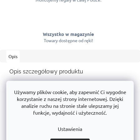
Wszystko w magazynie
Towary dostępne od ręki!
Opis
Opis szczegółowy produktu
Skrzynia wykonana jest z
blachy ocynkowanej
, a jej
powierzchnia została pokryta lakierem proszkowym w
Używamy plików cookie, aby zapewnić Ci wygodne
kolorze niebieskim
RAL5017
. Pojemność skrzyni wynosi
90 l
.
korzystanie z naszej strony internetowej. Dzięki
analizie ruchu na stronie stale ulepszamy jej
Konstrukcja ramy wykonana z
stalowych
rur
o średnicy 32
funkcje, wydajność i użyteczność.
mm
, wykończona lakierem proszkowym w
kolorze
RAL9005
(czarny)
Ustawienia
Koło pełne o średnicy 400 mm, wyprodukowane w
Czechach
z
łożyskiem igiełkowym
.