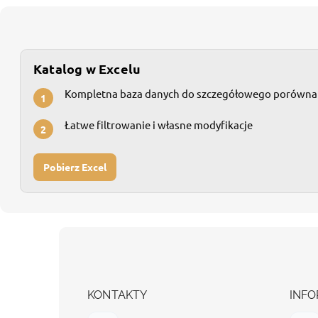
Katalog w Excelu
Kompletna baza danych do szczegółowego porówna
1
Łatwe filtrowanie i własne modyfikacje
2
Pobierz Excel
S
t
o
p
k
KONTAKTY
INFO
a