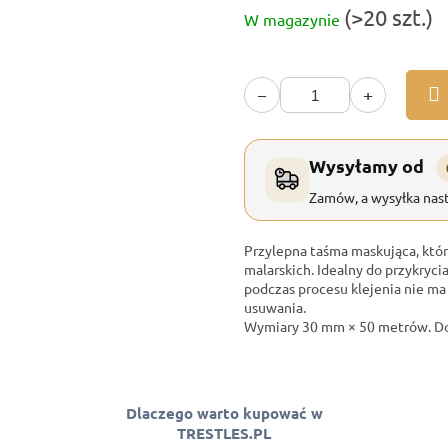
Cena
(>20 szt.)
W magazynie
jednostkowa:
−
+
Wysyłamy od
Zamów, a wysyłka nast
Przylepna taśma maskująca, która
malarskich. Idealny do przykryci
podczas procesu klejenia nie ma
usuwania.
Wymiary 30 mm × 50 metrów. Do
Dlaczego warto kupować w
TRESTLES.PL