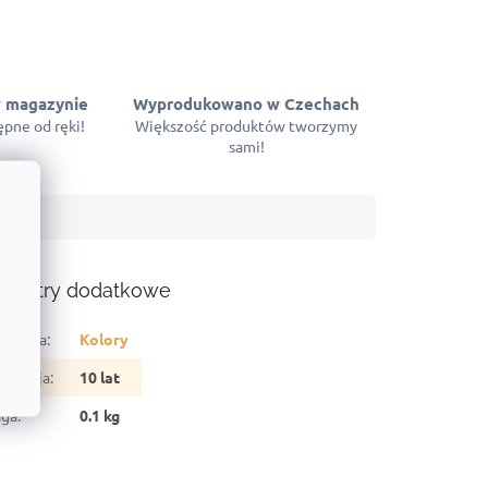
 magazynie
Wyprodukowano w Czechach
pne od ręki!
Większość produktów tworzymy
sami!
ametry dodatkowe
tegoria
:
Kolory
arancja
:
10 lat
ga
:
0.1 kg