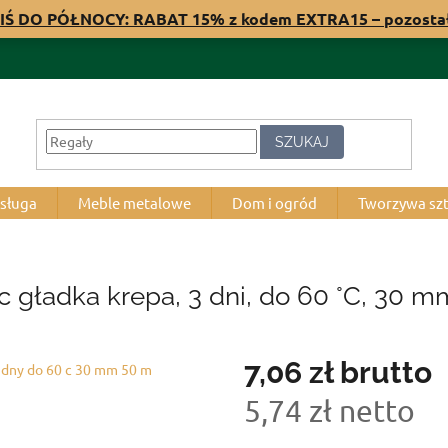
IŚ DO PÓŁNOCY: RABAT 15% z kodem EXTRA15 – pozost
SZUKAJ
bsługa
Meble metalowe
Dom i ogród
Tworzywa sz
gładka krepa, 3 dni, do 60 °C, 30 m
7,06 zł
brutto
5,74 zł netto