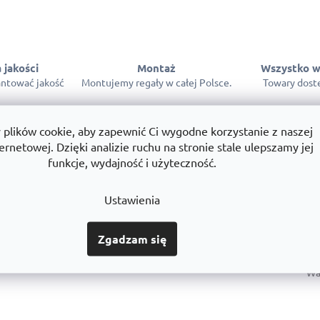
 jakości
Montaż
Wszystko w
ntować jakość
Montujemy regały w całej Polsce.
Towary dostę
lików cookie, aby zapewnić Ci wygodne korzystanie z naszej
ernetowej. Dzięki analizie ruchu na stronie stale ulepszamy jej
funkcje, wydajność i użyteczność.
Par
Ustawienia
Ka
Zgadzam się
Gw
Wa