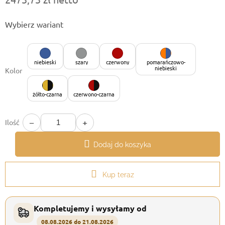
Cena
Wybierz wariant
jednostkowa:
niebieski
szary
czerwony
pomarańczowo-
niebieski
Kolor
żółto-czarna
czerwono-czarna
−
+
Ilość
Dodaj do koszyka
Kup teraz
Kompletujemy i wysyłamy od
08.08.2026 do 21.08.2026