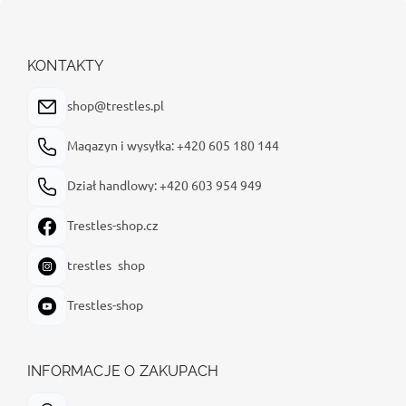
S
t
o
p
KONTAKTY
k
a
shop@trestles.pl
Magazyn i wysyłka: +420 605 180 144
Dział handlowy: +420 603 954 949
Trestles-shop.cz
trestles_shop
Trestles-shop
INFORMACJE O ZAKUPACH