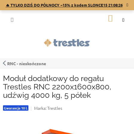
Przejść
🔥 TYLKO DZIŚ DO PÓŁNOCY −15% z kodem SLONCE15
21:08:25
do
treści
KOSZY
RNC - nieskończone
Moduł dodatkowy do regału
Trestles RNC 2200x1600x800,
udźwig 4000 kg, 5 półek
Marka:
Trestles
Gwarancja 10 l.