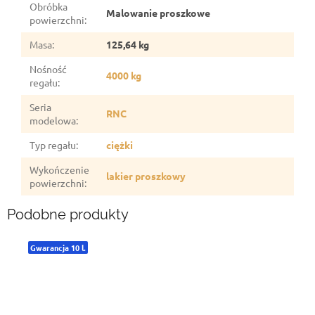
Obróbka
Malowanie proszkowe
powierzchni
:
Masa
:
125,64 kg
Nośność
4000 kg
regału
:
Seria
RNC
modelowa
:
Typ regału
:
ciężki
Wykończenie
lakier proszkowy
powierzchni
:
Podobne produkty
Gwarancja 10 l.