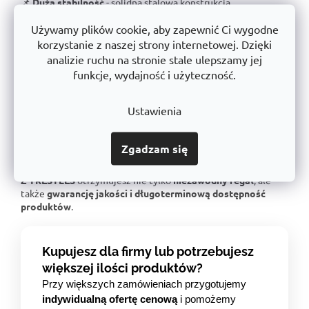
📌
Duża stabilność
- solidna stalowa konstrukcja
przetestowana pod kątem ekstremalnych obciążeń.
Używamy plików cookie, aby zapewnić Ci wygodne
📌
Gwarantowany udźwig
- Każdy regał jest certyfikowany
korzystanie z naszej strony internetowej. Dzięki
dla określonego obciążenia.
analizie ruchu na stronie stale ulepszamy jej
📌
Doskonała ergonomia
- Łatwa obsługa i regulacja
funkcje, wydajność i użyteczność.
wysokości półki.
📌
Bezkonkurencyjny stosunek jakości do ceny
- doskonała
jakość wykonania w uczciwej cenie.
Ustawienia
📌
Wsparcie dla czeskiej produkcji
- inwestujemy w lokalną
produkcję i postęp technologiczny.
Zgadzam się
📌
Linia produktów o długiej żywotności
- liczyć na to, że
Twoje rozwiązanie magazynowe będzie spójne za wiele lat.
Z TRESTLES
otrzymujesz nie tylko
niezawodny regał
, ale
także
gwarancję jakości i długoterminową dostępność
produktów
.
Kupujesz dla firmy lub potrzebujesz
większej ilości produktów?
Przy większych zamówieniach przygotujemy
indywidualną ofertę cenową
i pomożemy