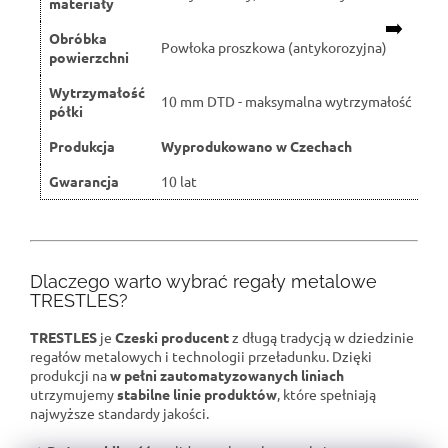
materiały
➡️
Obróbka
Powłoka proszkowa (antykorozyjna)
powierzchni
Wytrzymałość
10 mm DTD - maksymalna wytrzymałość
półki
Produkcja
Wyprodukowano w Czechach
Gwarancja
10 lat
Dlaczego warto wybrać regały metalowe
TRESTLES?
TRESTLES
je
Czeski producent
z długą tradycją w dziedzinie
regałów metalowych i technologii przeładunku. Dzięki
produkcji na
w pełni zautomatyzowanych liniach
utrzymujemy
stabilne linie produktów
, które spełniają
najwyższe standardy jakości.