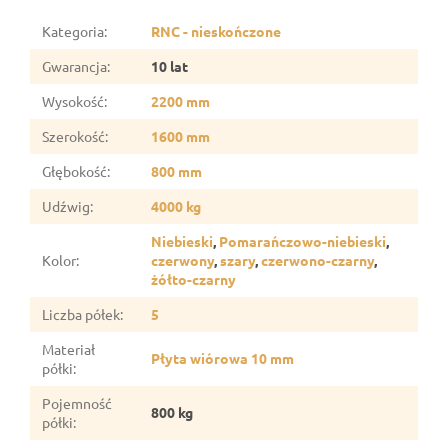
Kategoria
:
RNC - nieskończone
Gwarancja
:
10 lat
Wysokość
:
2200 mm
Szerokość
:
1600 mm
Głębokość
:
800 mm
Udźwig
:
4000 kg
Niebieski
,
Pomarańczowo-niebieski
,
Kolor
:
czerwony
,
szary
,
czerwono-czarny
,
żółto-czarny
Liczba półek
:
5
Materiał
Płyta wiórowa 10 mm
półki
:
Pojemność
800 kg
półki
: