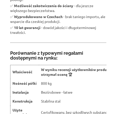
✅
Możliwość zakotwiczenia do ściany
- dla jeszcze
większego bezpieczeństwa.
✅
Wyprodukowano w Czechach
- brak taniego importu, ale
wsparcie dla czeskiej produkcji.
✅
10 lat gwarancji
- dowód jakości i długoterminowej
trwałości.
Porównanie z typowymi regałami
dostępnymi na rynku:
W wyniku recenzji użytkowników produkt
Właściwość
otrzymał ocenę 🏆
Nośność półki
800 kg
Instalacja
Bezśrubowe - łatwe
Konstrukcja
Stabilna stal
Użyte
Certyfikowany, bez szkodliwych substancji