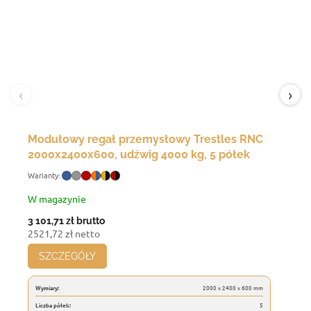
‹
›
Modułowy regał przemysłowy Trestles RNC
2000x2400x600, udźwig 4000 kg, 5 półek
W magazynie
3 101,71 zł
brutto
2521,72 zł netto
SZCZEGÓŁY
Wymiary:
2000 x 2400 x 600 mm
Liczba półek:
5