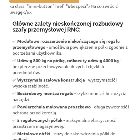
<a class="mini-button" href="#bezpeci">Na co zwrócić
uwagę</a>.
Główne zalety nieskończonej rozbudowy
szafy przemysłowej RNC:
✅
Modułowe rozszerzenie niekończącego się regału
przemysłowego
- umożliwia powiększenie półki zgodnie z
potrzebami użytkownika.
✅
Udźwig 800 kg na półkę, całkowity udźwig 4000 kg
-
bezpieczne przechowywanie dużych i ciężkich
przedmiotów.
✅
Wytrzymała stalowa konstrukcja
- wytrzymałość i
wysoka stabilność.
✅
Bezśrubowy montaż regału
- szybki montaż bez użycia
narzędzi.
✅
Powierzchnia malowana proszkowo
- długa żywotność i
ochrona przed korozją.
✅
5 regulowanych półek
- maksymalna elastyczność
przestrzeni magazynowej.
✅
Metalowe nóżki
- służy do zakotwiczenia półki do
podłogi.