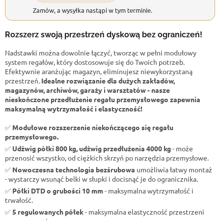
Zamów, a wysyłka nastąpi w tym terminie.
Rozszerz swoją przestrzeń dyskową bez ograniczeń!
Nadstawki można dowolnie łączyć, tworząc w pełni modułowy
system regałów, który dostosowuje się do Twoich potrzeb.
Efektywnie aranżując magazyn, eliminujesz niewykorzystaną
przestrzeń.
Idealne rozwiązanie dla dużych zakładów,
magazynów, archiwów, garaży i warsztatów - nasze
nieskończone przedłużenie regału przemysłowego zapewnia
maksymalną wytrzymałość i elastyczność!
✅
Modułowe rozszerzenie niekończącego się regału
przemysłowego.
✅
Udźwig półki 800 kg, udźwig przedłużenia 4000 kg
- może
przenosić wszystko, od ciężkich skrzyń po narzędzia przemysłowe.
✅
Nowoczesna technologia bezśrubowa
umożliwia łatwy montaż
- wystarczy wsunąć belki w słupki i docisnąć je do ogranicznika.
✅
Półki DTD o grubości 10 mm
- maksymalna wytrzymałość i
trwałość.
✅
5 regulowanych półek
- maksymalna elastyczność przestrzeni