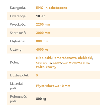
Kategoria
:
RNC - nieskończone
Gwarancja
:
10 lat
Wysokość
:
2200 mm
Szerokość
:
2000 mm
Głębokość
:
800 mm
Udźwig
:
4000 kg
Niebieski
,
Pomarańczowo-niebieski
,
Kolor
:
czerwony
,
szary
,
czerwono-czarny
,
żółto-czarny
Liczba półek
:
5
Materiał
Płyta wiórowa 10 mm
półki
:
Pojemność
800 kg
półki
: