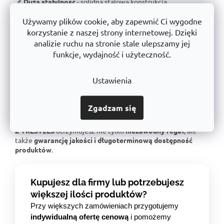
📌
Duża stabilność
- solidna stalowa konstrukcja
przetestowana pod kątem ekstremalnych obciążeń.
Używamy plików cookie, aby zapewnić Ci wygodne
📌
Gwarantowany udźwig
- Każdy regał jest certyfikowany
korzystanie z naszej strony internetowej. Dzięki
dla określonego obciążenia.
analizie ruchu na stronie stale ulepszamy jej
📌
Doskonała ergonomia
- Łatwa obsługa i regulacja
funkcje, wydajność i użyteczność.
wysokości półki.
📌
Bezkonkurencyjny stosunek jakości do ceny
- doskonała
jakość wykonania w uczciwej cenie.
Ustawienia
📌
Wsparcie dla czeskiej produkcji
- inwestujemy w lokalną
produkcję i postęp technologiczny.
Zgadzam się
📌
Linia produktów o długiej żywotności
- liczyć na to, że
Twoje rozwiązanie magazynowe będzie spójne za wiele lat.
Z TRESTLES
otrzymujesz nie tylko
niezawodny regał
, ale
także
gwarancję jakości i długoterminową dostępność
produktów
.
Kupujesz dla firmy lub potrzebujesz
większej ilości produktów?
Przy większych zamówieniach przygotujemy
indywidualną ofertę cenową
i pomożemy