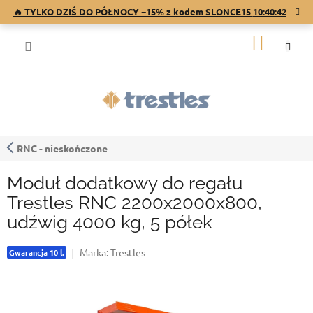
Przejść
🔥 TYLKO DZIŚ DO PÓŁNOCY −15% z kodem SLONCE15
10:40:42
do
treści
KOSZY
RNC - nieskończone
Moduł dodatkowy do regału
Trestles RNC 2200x2000x800,
udźwig 4000 kg, 5 półek
Marka:
Trestles
Gwarancja 10 l.