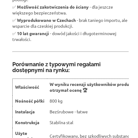
✅
Możliwość zakotwiczenia do ściany
- dla jeszcze
większego bezpieczeństwa.
✅
Wyprodukowano w Czechach
- brak taniego importu, ale
wsparcie dla czeskiej produkcji.
✅
10 lat gwarancji
- dowód jakości i długoterminowej
trwałości.
Porównanie z typowymi regałami
dostępnymi na rynku:
W wyniku recenzji użytkowników produkt
Właściwość
otrzymał ocenę 🏆
Nośność półki
800 kg
Instalacja
Bezśrubowe - łatwe
Konstrukcja
Stabilna stal
Użyte
Certyfikowany, bez szkodliwych substancji