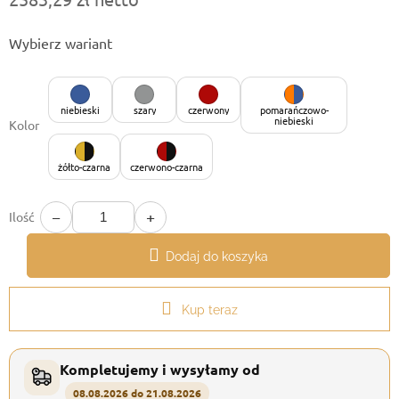
Cena
Wybierz wariant
jednostkowa:
niebieski
szary
czerwony
pomarańczowo-
niebieski
Kolor
żółto-czarna
czerwono-czarna
−
+
Ilość
Dodaj do koszyka
Kup teraz
Kompletujemy i wysyłamy od
08.08.2026 do 21.08.2026