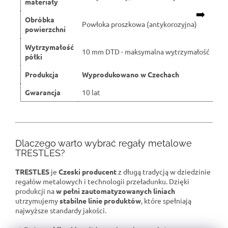
materiały
➡️
Obróbka
Powłoka proszkowa (antykorozyjna)
powierzchni
Wytrzymałość
10 mm DTD - maksymalna wytrzymałość
półki
Produkcja
Wyprodukowano w Czechach
Gwarancja
10 lat
Dlaczego warto wybrać regały metalowe
TRESTLES?
TRESTLES
je
Czeski producent
z długą tradycją w dziedzinie
regałów metalowych i technologii przeładunku. Dzięki
produkcji na
w pełni zautomatyzowanych liniach
utrzymujemy
stabilne linie produktów
, które spełniają
najwyższe standardy jakości.