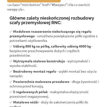
<a class="mini-button" href="#bezpeci">Na co zwrócić
uwagę</a>.
Główne zalety nieskończonej rozbudowy
szafy przemysłowej RNC:
✅
Modułowe rozszerzenie niekończącego się regału
przemysłowego
- umożliwia powiększenie półki zgodnie z
potrzebami użytkownika.
✅
Udźwig 800 kg na półkę, całkowity udźwig 4000 kg
-
bezpieczne przechowywanie dużych i ciężkich
przedmiotów.
✅
Wytrzymała stalowa konstrukcja
- wytrzymałość i
wysoka stabilność.
✅
Bezśrubowy montaż regału
- szybki montaż bez użycia
narzędzi.
✅
Powierzchnia malowana proszkowo
- długa żywotność i
ochrona przed korozją.
✅
5 regulowanych półek
- maksymalna elastyczność
przestrzeni magazynowej.
✅
Metalowe nóżki
- służy do zakotwiczenia półki do
podłogi.