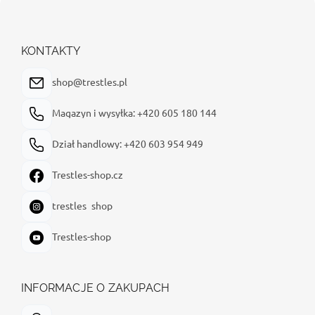
S
t
o
p
KONTAKTY
k
a
shop@trestles.pl
Magazyn i wysyłka: +420 605 180 144
Dział handlowy: +420 603 954 949
Trestles-shop.cz
trestles_shop
Trestles-shop
INFORMACJE O ZAKUPACH