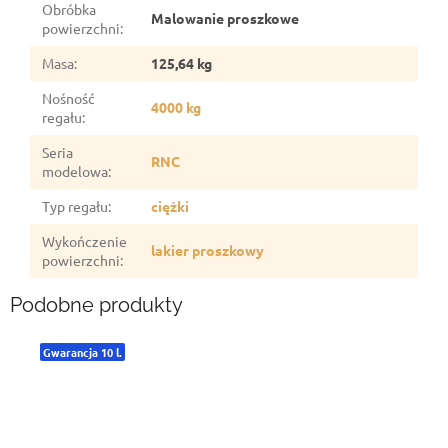
Obróbka
Malowanie proszkowe
powierzchni
:
Masa
:
125,64 kg
Nośność
4000 kg
regału
:
Seria
RNC
modelowa
:
Typ regału
:
ciężki
Wykończenie
lakier proszkowy
powierzchni
:
Podobne produkty
Gwarancja 10 l.