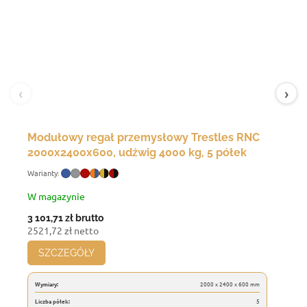
‹
›
Modułowy regał przemysłowy Trestles RNC
2000x2400x600, udźwig 4000 kg, 5 półek
W magazynie
3 101,71 zł
brutto
2521,72 zł netto
SZCZEGÓŁY
Wymiary:
2000 x 2400 x 600 mm
Liczba półek:
5