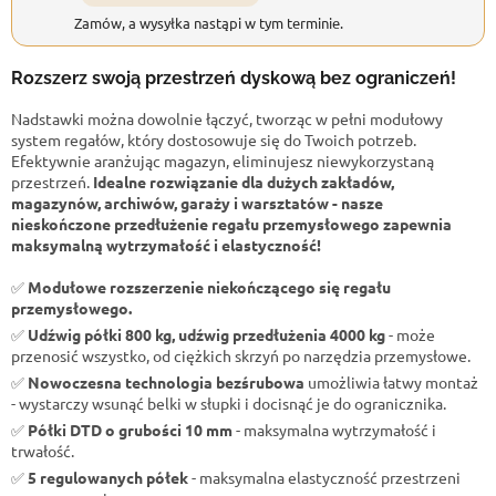
Zamów, a wysyłka nastąpi w tym terminie.
Rozszerz swoją przestrzeń dyskową bez ograniczeń!
Nadstawki można dowolnie łączyć, tworząc w pełni modułowy
system regałów, który dostosowuje się do Twoich potrzeb.
Efektywnie aranżując magazyn, eliminujesz niewykorzystaną
przestrzeń.
Idealne rozwiązanie dla dużych zakładów,
magazynów, archiwów, garaży i warsztatów - nasze
nieskończone przedłużenie regału przemysłowego zapewnia
maksymalną wytrzymałość i elastyczność!
✅
Modułowe rozszerzenie niekończącego się regału
przemysłowego.
✅
Udźwig półki 800 kg, udźwig przedłużenia 4000 kg
- może
przenosić wszystko, od ciężkich skrzyń po narzędzia przemysłowe.
✅
Nowoczesna technologia bezśrubowa
umożliwia łatwy montaż
- wystarczy wsunąć belki w słupki i docisnąć je do ogranicznika.
✅
Półki DTD o grubości 10 mm
- maksymalna wytrzymałość i
trwałość.
✅
5 regulowanych półek
- maksymalna elastyczność przestrzeni