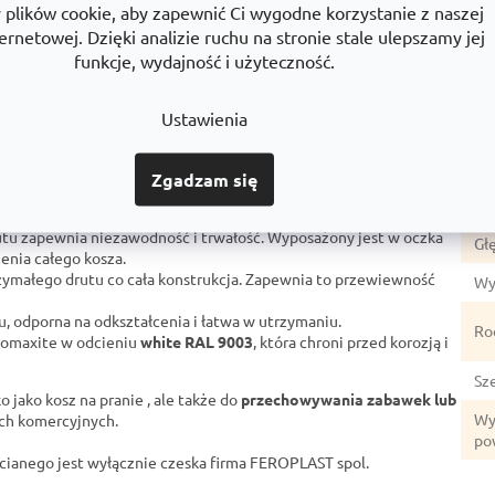
Par
lików cookie, aby zapewnić Ci wygodne korzystanie z naszej
ernetowej. Dzięki analizie ruchu na stronie stale ulepszamy jej
m
Ka
funkcje, wydajność i użyteczność.
Gw
może być również używany do przechowywania innych przedmiotów
Ustawienia
Wa
Ko
Zgadzam się
ma
rutu zapewnia niezawodność i trwałość. Wyposażony jest w oczka
Gł
enia całego kosza.
ymałego drutu co cała konstrukcja. Zapewnia to przewiewność
Wy
u, odporna na odkształcenia i łatwa w utrzymaniu.
Ro
comaxite w odcieniu
white RAL 9003
, która chroni przed korozją i
Sz
ko jako kosz na pranie
, ale także do
przechowywania zabawek lub
Wy
ach komercyjnych.
po
ianego jest wyłącznie czeska firma FEROPLAST spol.