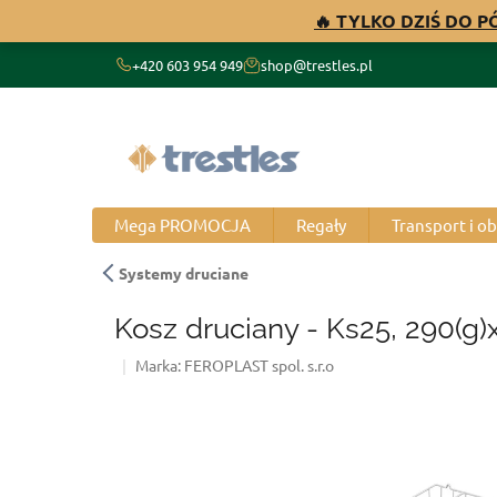
Przejść
🔥 TYLKO DZIŚ DO 
do
treści
+420 603 954 949
shop@trestles.pl
Mega PROMOCJA
Regały
Transport i o
Systemy druciane
Kosz druciany - Ks25, 290(g
Marka:
FEROPLAST spol. s.r.o