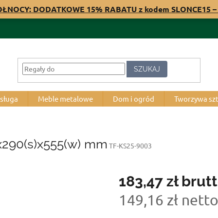
PÓŁNOCY: DODATKOWE 15% RABATU z kodem SLONCE15 – 
SZUKAJ
bsługa
Meble metalowe
Dom i ogród
Tworzywa sz
)x290(s)x555(w) mm
TF-KS25-9003
183,47 zł
brut
149,16 zł nett