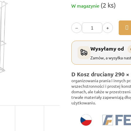
Cena
(2 ks)
W magazynie
jednostkowa:
−
+
Wysyłamy od
Zamów, a wysyłka nast
D Kosz druciany 290 ×
organizowania prania i innych p
wszechstronności i prostej konst
domach, ale także w przestrzeni
trwałe materiały zapewniają dł
użytkowaniu.