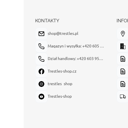
t
o
p
k
KONTAKTY
INFO
a
shop@trestles.pl
Magazyn i wysyłka: +420 605 180 144
Dział handlowy: +420 603 954 949
Trestles-shop.cz
trestles_shop
Trestles-shop