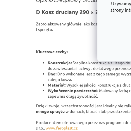
Opis szczegółowy produktu
Używamy p
strony int
D Kosz druciany 290 × 290 × 555 m
Zaprojektowany głównie jako kosz na pranie, ale 
i sprzętu.
Kluczowe cechy:
Konstrukcja:
Stabilna konstrukcja z litego d
do zawieszania i uchwyt do łatwego przenosz
Dno:
Dno wykonane jest z tego samego wytrz
całego kosza.
Materiał:
Wysokiej jakości konstrukcja z drut
Wykończenie powierzchni:
Malowany farbą 
zapewnia długą żywotność.
Dzięki swojej wszechstronności jest idealny nie tyl
innego sprzętu
w domach, biurach lub przestrzeni
Producentem oferowanego przez nas programu druc
s r.o.,
www.feroplast.cz