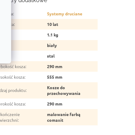
ametry dodatkowe
tegoria
:
Systemy druciane
arancja
:
10 lat
ga
:
1.1 kg
lor
:
biały
teriał
:
stal
ębokość kosza
:
290 mm
sokość kosza
:
555 mm
Kosze do
dzaj produktu
:
przechowywania
erokość kosza
:
290 mm
kończenie
malowanie farbą
wierzchni
:
comaxit