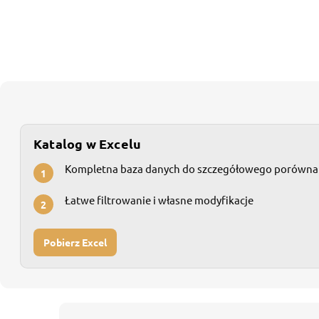
Katalog w Excelu
Kompletna baza danych do szczegółowego porówna
1
Łatwe filtrowanie i własne modyfikacje
2
Pobierz Excel
S