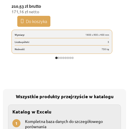
210,53 zł
brutto
171,16 zł netto
Do koszyka
Wymiary:
1800 x 900 x 400 mm
Liczba półek:
5
Nośność:
750 kg
Wszystkie produkty przejrzyście w katalogu
Katalog w Excelu
Kompletna baza danych do szczegółowego
1
porównania