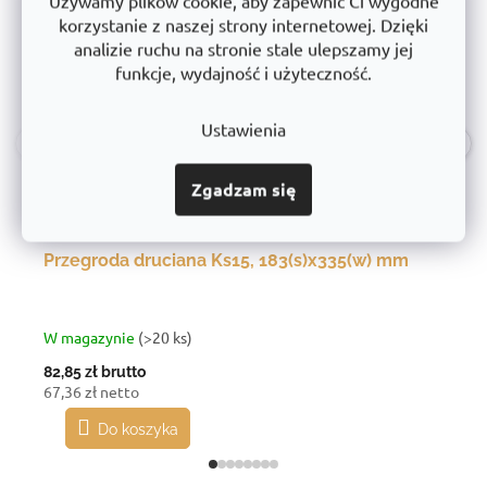
Używamy plików cookie, aby zapewnić Ci wygodne
korzystanie z naszej strony internetowej. Dzięki
analizie ruchu na stronie stale ulepszamy jej
funkcje, wydajność i użyteczność.
Ustawienia
‹
›
Zgadzam się
Przegroda druciana Ks15, 183(s)x335(w) mm
W magazynie
(>20 ks)
82,85 zł
brutto
67,36 zł netto
Do koszyka