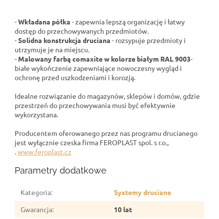
-
Wkładana półka
- zapewnia lepszą organizację i łatwy
dostęp do przechowywanych przedmiotów.
-
Solidna konstrukcja druciana
- rozsypuje przedmioty i
utrzymuje je na miejscu.
-
Malowany farbą comaxite w kolorze białym RAL 9003
-
białe wykończenie zapewniające nowoczesny wygląd i
ochronę przed uszkodzeniami i korozją.
Idealne rozwiązanie do magazynów, sklepów i domów, gdzie
przestrzeń do przechowywania musi być efektywnie
wykorzystana.
Producentem oferowanego przez nas programu drucianego
jest wyłącznie czeska firma FEROPLAST spol. s r.o.,
.
www.feroplast.cz
Parametry dodatkowe
Kategoria
:
Systemy druciane
Gwarancja
:
10 lat