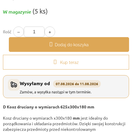
Cena
(5 ks)
W magazynie
jednostkowa:
−
+
Ilość
Dodaj do koszyka
Kup teraz
Wysyłamy od
07.08.2026 do 11.08.2026
Zamów, a wysyłka nastąpi w tym terminie.
D Kosz druciany o wymiarach 625x300x180 mm
Kosz druciany o wymiarach x300x180
mm
jest idealny do
porządkowania i układania przedmiotów. Dzięki swojej konstrukcji
zabezpiecza przedmioty przed niekontrolowanym