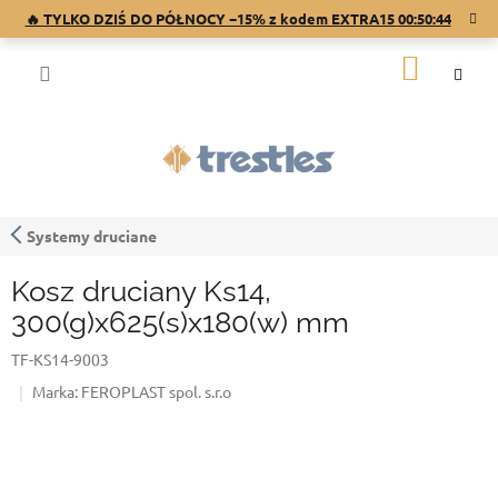
Przejść
🔥 TYLKO DZIŚ DO PÓŁNOCY −15% z kodem EXTRA15
00:50:44
do
treści
KOSZY
Systemy druciane
Kosz druciany Ks14,
300(g)x625(s)x180(w) mm
TF-KS14-9003
Marka:
FEROPLAST spol. s.r.o