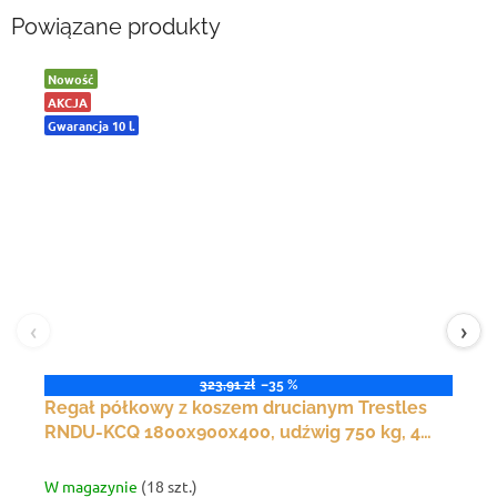
Powiązane produkty
Nowość
AKCJA
Gwarancja 10 l.
‹
›
323,91 zł
–35 %
Regał półkowy z koszem drucianym Trestles
RNDU-KCQ 1800x900x400, udźwig 750 kg, 4
półki, 1 kosz druciany, czarny
W magazynie
(18 szt.)