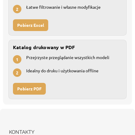
Łatwe filtrowanie i własne modyfikacje
2
Pobierz Excel
Katalog drukowany w PDF
Przejrzyste przeglądanie wszystkich modeli
1
Idealny do druku i użytkowania offline
2
Pobierz PDF
S
t
o
p
KONTAKTY