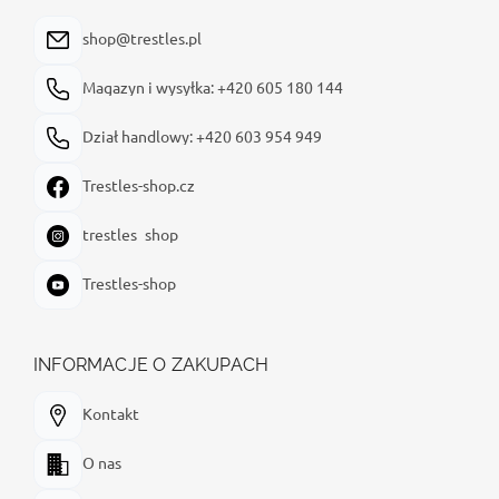
k
a
shop@trestles.pl
Magazyn i wysyłka: +420 605 180 144
Dział handlowy: +420 603 954 949
Trestles-shop.cz
trestles_shop
Trestles-shop
INFORMACJE O ZAKUPACH
Kontakt
O nas