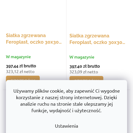
Siatka zgrzewana
Siatka zgrzewana
Feroplast, oczko 30x30
Feroplast, oczko 30x30
mm, 660x30 - 660 mm,
mm, 630x30 - 630 mm,
średnica drutu 3 mm,
średnica drutu 3 mm,
W magazynie
W magazynie
opakowanie 20 szt.
opakowanie 20 szt.
397,44 zł
brutto
397,40 zł
brutto
323,12 zł netto
323,09 zł netto
SZCZEGÓŁY
SZCZEGÓŁY
Używamy plików cookie, aby zapewnić Ci wygodne
korzystanie z naszej strony internetowej. Dzięki
analizie ruchu na stronie stale ulepszamy jej
funkcje, wydajność i użyteczność.
Ustawienia