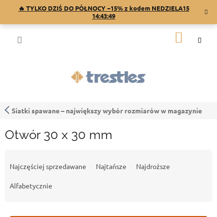
Przejść
🔥 TYLKO DZIŚ DO PÓŁNOCY −15% z kodem NEDZIELA15
do
14:43:49
treści
KOSZY
Siatki spawane – największy wybór rozmiarów w magazynie
Otwór 30 x 30 mm
S
o
Najczęściej sprzedawane
Najtańsze
Najdroższe
r
t
Alfabetycznie
o
w