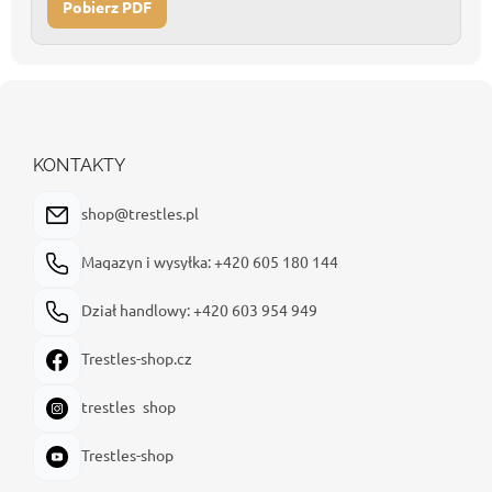
Pobierz PDF
S
t
o
p
KONTAKTY
k
a
shop@trestles.pl
Magazyn i wysyłka: +420 605 180 144
Dział handlowy: +420 603 954 949
Trestles-shop.cz
trestles_shop
Trestles-shop