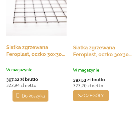
Siatka zgrzewana
Siatka zgrzewana
Feroplast, oczko 30x30
Feroplast, oczko 30x30
mm, 30x30 mm, średnica
mm, 990x30 - 990 mm,
drutu 3 mm, opakowanie
średnica drutu 3 mm,
W magazynie
W magazynie
20 szt.
opakowanie 20 szt.
397,22 zł
brutto
397,53 zł
brutto
322,94 zł netto
323,20 zł netto
SZCZEGÓŁY
Do koszyka