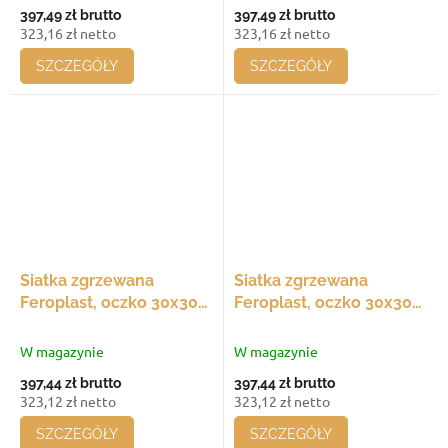
opakowanie 20 szt.
opakowanie 20 szt.
397,49 zł
brutto
397,49 zł
brutto
323,16 zł netto
323,16 zł netto
SZCZEGÓŁY
SZCZEGÓŁY
Siatka zgrzewana
Siatka zgrzewana
Feroplast, oczko 30x30
Feroplast, oczko 30x30
mm, 780x30 - 780 mm,
mm, 750x30 - 750 mm,
średnica drutu 3 mm,
średnica drutu 3 mm,
W magazynie
W magazynie
opakowanie 20 szt.
opakowanie 20 szt.
397,44 zł
brutto
397,44 zł
brutto
323,12 zł netto
323,12 zł netto
SZCZEGÓŁY
SZCZEGÓŁY