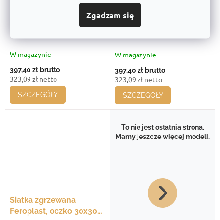
Zgadzam się
Siatka zgrzewana
Siatka zgrzewana
Feroplast, oczko 30x30
Feroplast, oczko 30x30
mm, 600x30 - 600 mm,
mm, 570x30 - 570 mm,
średnica drutu 3 mm,
średnica drutu 3 mm,
W magazynie
W magazynie
opakowanie 20 szt.
opakowanie 20 szt.
397,40 zł
brutto
397,40 zł
brutto
323,09 zł netto
323,09 zł netto
SZCZEGÓŁY
SZCZEGÓŁY
To nie jest ostatnia strona.
Mamy jeszcze więcej modeli.
Siatka zgrzewana
Feroplast, oczko 30x30