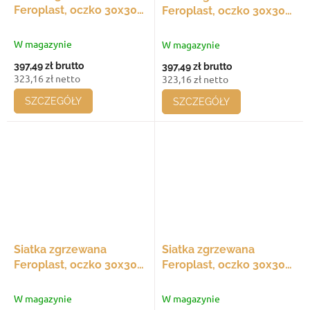
Feroplast, oczko 30x30
Feroplast, oczko 30x30
mm, 900x30 - 900 mm,
mm, 870x30 - 870 mm,
średnica drutu 3 mm,
średnica drutu 3 mm,
W magazynie
W magazynie
opakowanie 20 szt.
opakowanie 20 szt.
397,49 zł
brutto
397,49 zł
brutto
323,16 zł netto
323,16 zł netto
SZCZEGÓŁY
SZCZEGÓŁY
Siatka zgrzewana
Siatka zgrzewana
Feroplast, oczko 30x30
Feroplast, oczko 30x30
mm, 840x30 - 840 mm,
mm, 810x30 - 810 mm,
średnica drutu 3 mm,
średnica drutu 3 mm,
W magazynie
W magazynie