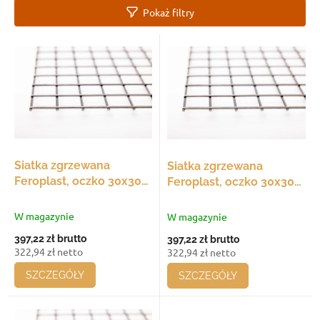
a
Pokaż filtry
n
i
L
e
i
p
s
r
t
o
a
d
p
u
r
k
o
t
d
Siatka zgrzewana
Siatka zgrzewana
ó
u
Feroplast, oczko 30x30
Feroplast, oczko 30x30
w
k
mm, 90x30 - 90 mm,
mm, 60x30 - 60 mm,
t
średnica drutu 3 mm,
średnica drutu 3 mm,
W magazynie
W magazynie
ó
opakowanie 20 szt.
opakowanie 20 szt.
397,22 zł
brutto
397,22 zł
brutto
w
322,94 zł netto
322,94 zł netto
SZCZEGÓŁY
SZCZEGÓŁY