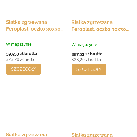
Siatka zgrzewana
Siatka zgrzewana
Feroplast, oczko 30x30
Feroplast, oczko 30x30
mm, 960x30 - 960 mm,
mm, 930x30 - 930 mm,
średnica drutu 3 mm,
średnica drutu 3 mm,
W magazynie
W magazynie
opakowanie 20 szt.
opakowanie 20 szt.
397,53 zł
brutto
397,53 zł
brutto
323,20 zł netto
323,20 zł netto
SZCZEGÓŁY
SZCZEGÓŁY
Siatka zgrzewana
Siatka zgrzewana