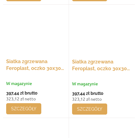
Siatka zgrzewana
Siatka zgrzewana
Feroplast, oczko 30x30
Feroplast, oczko 30x30
mm, 720x30 - 720 mm,
mm, 690x30 - 690 mm,
średnica drutu 3 mm,
średnica drutu 3 mm,
W magazynie
W magazynie
opakowanie 20 szt.
opakowanie 20 szt.
397,44 zł
brutto
397,44 zł
brutto
323,12 zł netto
323,12 zł netto
SZCZEGÓŁY
SZCZEGÓŁY