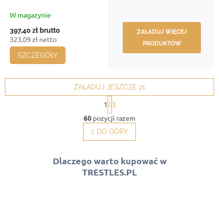
mm, 540x30 - 540 mm,
średnica drutu 3 mm,
W magazynie
opakowanie 20 szt.
397,40 zł
brutto
ZAŁADUJ WIĘCEJ
323,09 zł netto
PRODUKTÓW
SZCZEGÓŁY
ZAŁADUJ JESZCZE 21
P
1
3
a
K
g
60
pozycji razem
o
i
n
DO GÓRY
n
t
a
c
r
j
o
Dlaczego warto kupować w
a
l
TRESTLES.PL
k
i
l
i
s