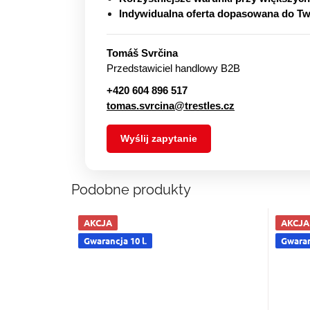
Indywidualna oferta dopasowana do Tw
Tomáš Svrčina
Przedstawiciel handlowy B2B
+420 604 896 517
tomas.svrcina@trestles.cz
Wyślij zapytanie
Podobne produkty
AKCJA
AKCJA
Gwarancja 10 l.
Gwaranc