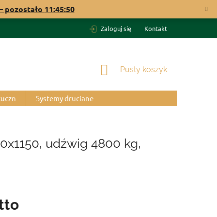
 pozostało
11:45:49
Zaloguj się
Kontakt
KOSZYK
Pusty koszyk
tuczn
Systemy druciane
0x1150, udźwig 4800 kg,
tto