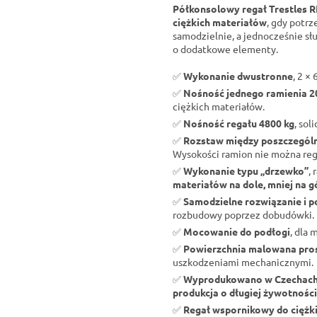
Półkonsolowy regał Trestles 
ciężkich materiałów
, gdy potr
samodzielnie, a jednocześnie s
o dodatkowe elementy.
✅
Wykonanie dwustronne
, 2 ×
✅
Nośność jednego ramienia 2
ciężkich materiałów.
✅
Nośność regału 4800 kg
, so
✅
Rozstaw między poszczególn
Wysokości ramion nie można re
✅
Wykonanie typu „drzewko”
,
materiałów na dole, mniej na g
✅
Samodzielne rozwiązanie i 
rozbudowy poprzez dobudówki.
✅
Mocowanie do podłogi
, dla
✅
Powierzchnia malowana pr
uszkodzeniami mechanicznymi.
✅
Wyprodukowano w Czechac
produkcja o długiej żywotności
✅
Regał wspornikowy do ciężk