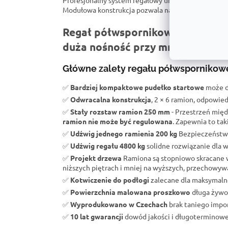
Profesjonalny system regałowy umożliwiający łat
Modułowa konstrukcja pozwala na tworzenie ciągów
Regał półwspornikowy RK do duż
duża nośność przy mniejszej sze
Główne zalety regału półwspornikowe
✅
Bardziej kompaktowe pudełko startowe
może d
✅
Odwracalna konstrukcja
, 2 × 6 ramion, odpowied
✅
Stały rozstaw ramion 250 mm
- Przestrzeń międ
ramion nie może być regulowana
. Zapewnia to ta
✅
Udźwig jednego ramienia 200 kg
Bezpieczeństwo 
✅
Udźwig regału 4800 kg
solidne rozwiązanie dla 
✅
Projekt drzewa
Ramiona są stopniowo skracane 
niższych piętrach i mniej na wyższych, przechowywa
✅
Kotwiczenie do podłogi
zalecane dla maksymalne
✅
Powierzchnia malowana proszkowo
długa żywot
✅
Wyprodukowano w Czechach
brak taniego import
✅
10 lat gwarancji
dowód jakości i długoterminowej