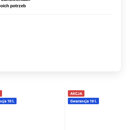
oich potrzeb
AKCJA
ja 10 l.
Gwarancja 10 l.