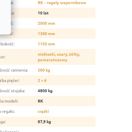
tegoria
:
RK - regały wspornikowe
arancja
:
10 lat
sokość
:
2000 mm
erokość
:
1380 mm
ębokość
:
1150 mm
niebieski, szary, żółty,
lor
:
pomarańczowy
śność ramienia
:
200 kg
zba pięter
:
2 × 6
śność stojaka
:
4800 kg
ria modeli
:
RK
p regału
:
ciężki
ga
:
87,9 kg
kończenie