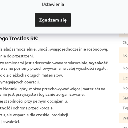
wą rozbudowę według potrzeb magazynu.
Ka
Ustawienia
 regałowych o dowolnej długości.
Gw
ych obciążeń, pełna funkcjonalność i
Zgadzam się
Wy
rokości.
Sz
go Trestles RK:
Gł
ziałać samodzielnie, umożliwiając jednocześnie rozbudowę.
Ko
nie do przestrzeni.
zy ramionami jest zdeterminowana strukturalnie,
wysokość
No
kie same poziomy przechowywania na całej wysokości regału.
dla ciężkich i długich materiałów.
Lic
wymagających operacji.
No
w kierunku góry, można przechowywać więcej materiału na
nie jest przejrzyste i logicznie zorganizowane.
Se
j stabilności przy pełnym obciążeniu.
ność i ochrona przed korozją.
Ty
u, ale wsparcie dla czeskiej produkcji.
Wa
 trwałości.
Wy