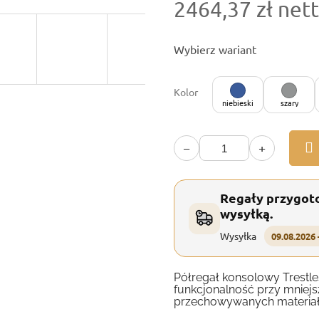
2464,37 zł net
Cena
Wybierz wariant
jednostkowa:
Kolor
niebieski
szary
−
+
Regały przygot
wysyłką.
Wysyłka
09.08.2026 
Półregał konsolowy Trestle
funkcjonalność przy mniejs
przechowywanych materia