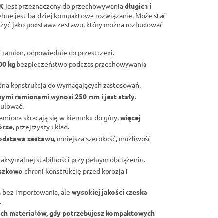
RK
jest przeznaczony do przechowywania
długich i
zebne jest bardziej kompaktowe rozwiązanie. Może stać
łużyć jako podstawa zestawu, który można rozbudować
 6 ramion, odpowiednie do przestrzeni.
00 kg
bezpieczeństwo podczas przechowywania
lidna konstrukcja do wymagających zastosowań.
ymi ramionami wynosi 250 mm i jest stały
.
gulować.
 ramiona skracają się w kierunku do góry,
więcej
órze
, przejrzysty układ.
podstawa zestawu
, mniejsza szerokość, możliwość
 maksymalnej stabilności przy pełnym obciążeniu.
oszkowo
chroni konstrukcję przed korozją i
h
bez importowania, ale
wysokiej jakości czeska
.
ich materiałów, gdy potrzebujesz kompaktowych