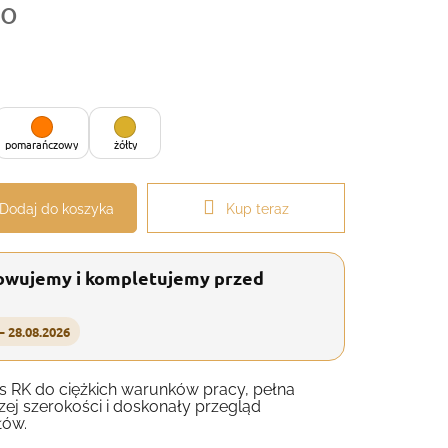
to
pomarańczowy
żółty
Dodaj do koszyka
Kup teraz
owujemy i kompletujemy przed
– 28.08.2026
s RK do ciężkich warunków pracy, pełna
zej szerokości i doskonały przegląd
łów.