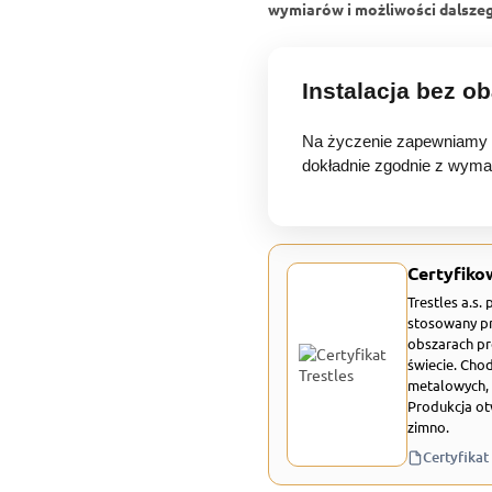
wymiarów i możliwości dalsze
Instalacja bez o
Na życzenie zapewniamy p
dokładnie zgodnie z wymag
Certyfiko
Trestles a.s.
stosowany pr
obszarach pr
świecie. Chod
metalowych, 
Produkcja ot
zimno.
Certyfikat