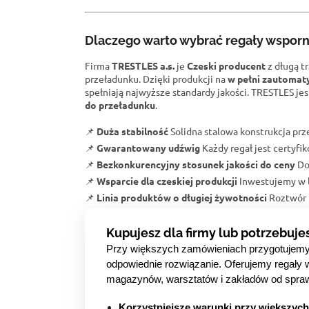
Dlaczego warto wybrać regały wspo
Firma
TRESTLES a.s.
je
Czeski producent
z długą t
przeładunku. Dzięki produkcji na
w pełni zautomat
spełniają najwyższe standardy jakości. TRESTLES je
do przeładunku
.
📌
Duża stabilność
Solidna stalowa konstrukcja pr
📌
Gwarantowany udźwig
Każdy regał jest certyfi
📌
Bezkonkurencyjny stosunek jakości do ceny
Do
📌
Wsparcie dla czeskiej produkcji
Inwestujemy w l
📌
Linia produktów o długiej żywotności
Roztwór p
Kupujesz dla firmy lub potrzebuje
Przy większych zamówieniach przygotujem
odpowiednie rozwiązanie. Oferujemy regały 
magazynów, warsztatów i zakładów od spra
Korzystniejsze warunki przy większyc