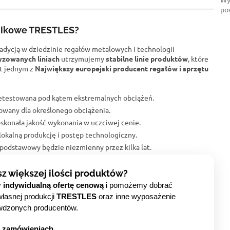
po
rnikowe TRESTLES?
radycją w dziedzinie regałów metalowych i technologii
yzowanych liniach
utrzymujemy
stabilne linie produktów
, które
st jednym z
Największy europejski producent regałów i sprzętu
zetestowana pod kątem ekstremalnych obciążeń.
kowany dla określonego obciążenia.
skonała jakość wykonania w uczciwej cenie.
okalną produkcję i postęp technologiczny.
odstawowy będzie niezmienny przez kilka lat.
sz większej ilości produktów?
y
indywidualną ofertę cenową
i pomożemy dobrać
własnej produkcji
TRESTLES
oraz inne wyposażenie
wdzonych producentów.
h zamówieniach