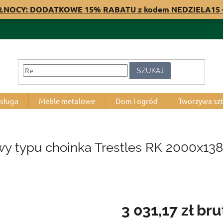
ÓŁNOCY: DODATKOWE 15% RABATU z kodem NEDZIELA15 –
SZUKAJ
bsługa
Meble metalowe
Dom i ogród
Tworzywa sz
y typu choinka Trestles RK 2000x138
3 031,17 zł
bru