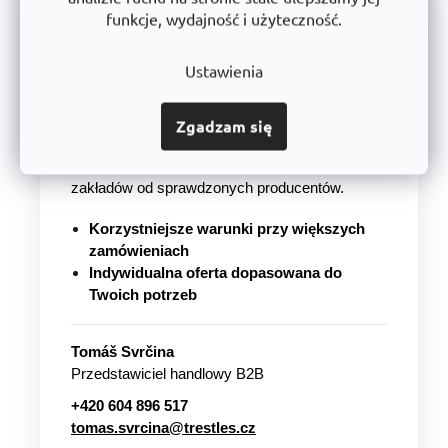
funkcje, wydajność i użyteczność.
Kupujesz dla firmy lub potrzebujesz
większej ilości produktów?
Ustawienia
Przy większych zamówieniach przygotujemy
indywidualną ofertę cenową
i pomożemy
dobrać odpowiednie rozwiązanie. Oferujemy
Zgadzam się
regały własnej produkcji
TRESTLES
oraz inne
wyposażenie magazynów, warsztatów i
zakładów od sprawdzonych producentów.
Korzystniejsze warunki przy większych
zamówieniach
Indywidualna oferta dopasowana do
Twoich potrzeb
Tomáš Svrčina
Przedstawiciel handlowy B2B
+420 604 896 517
tomas.svrcina@trestles.cz