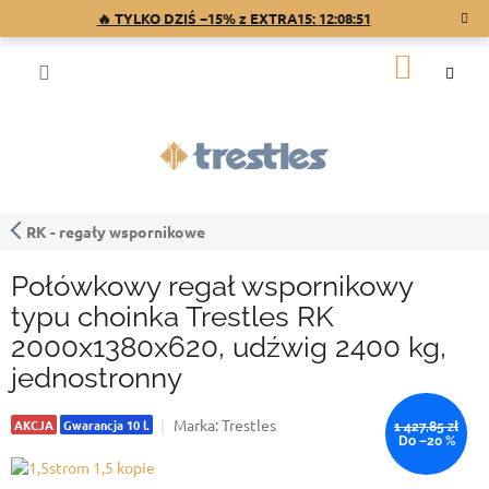
Przejść
🔥 TYLKO DZIŚ −15% z EXTRA15:
12:08:50
do
treści
KOSZY
RK - regały wspornikowe
Połówkowy regał wspornikowy
typu choinka Trestles RK
2000x1380x620, udźwig 2400 kg,
jednostronny
Marka:
Trestles
AKCJA
Gwarancja 10 l.
1 427,85 zł
Do –20 %