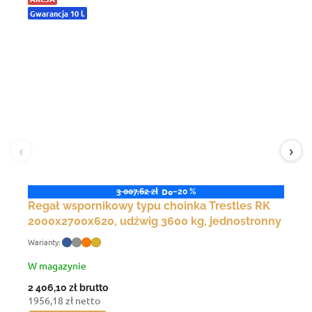
Gwarancja 10 l.
‹
›
Do
3 007,62 zł
–20 %
Regał wspornikowy typu choinka Trestles RK
2000x2700x620, udźwig 3600 kg, jednostronny
W magazynie
2 406,10 zł
brutto
1956,18 zł netto