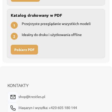
Katalog drukowany w PDF
Przejrzyste przeglądanie wszystkich modeli
1
Idealny do druku i użytkowania offline
2
Pobierz PDF
S
t
o
p
KONTAKTY
k
a
shop@trestles.pl
Magazyn i wysyłka: +420 605 180 144