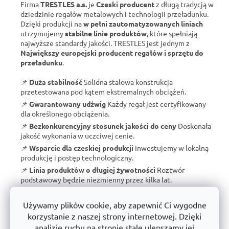
Firma
TRESTLES a.s.
je
Czeski producent
z długą tradycją w
dziedzinie regałów metalowych i technologii przeładunku.
Dzięki produkcji na
w pełni zautomatyzowanych liniach
utrzymujemy
stabilne linie produktów
, które spełniają
najwyższe standardy jakości. TRESTLES jest jednym z
Największy europejski producent regałów i sprzętu do
przeładunku
.
📌
Duża stabilność
Solidna stalowa konstrukcja
przetestowana pod kątem ekstremalnych obciążeń.
📌
Gwarantowany udźwig
Każdy regał jest certyfikowany
dla określonego obciążenia.
📌
Bezkonkurencyjny stosunek jakości do ceny
Doskonała
jakość wykonania w uczciwej cenie.
📌
Wsparcie dla czeskiej produkcji
Inwestujemy w lokalną
produkcję i postęp technologiczny.
📌
Linia produktów o długiej żywotności
Roztwór
podstawowy będzie niezmienny przez kilka lat.
Z TRESTLES
otrzymujesz nie tylko
niezawodny regał
, ale
także
gwarancję jakości i długoterminową dostępność
Używamy plików cookie, aby zapewnić Ci wygodne
produktów
.
korzystanie z naszej strony internetowej. Dzięki
analizie ruchu na stronie stale ulepszamy jej