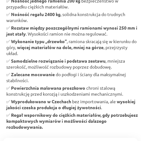
✅
Nośność jednego ramienia 200 kg
bezpieczeństwo w
przypadku ciężkich materiałów.
✅
Nośność regału 2400 kg
, solidna konstrukcja do trudnych
warunków.
✅
Rozstaw między poszczególnymi ramionami wynosi 250 mm i
jest stały
. Wysokości ramion nie można regulować.
✅
Wykonanie typu „drzewko”
, ramiona skracają się w kierunku do
góry,
więcej materiałów na dole, mniej na górze
, przejrzysty
układ.
✅
Samodzielne rozwiązanie i podstawa zestawu
, mniejsza
szerokość, możliwość rozbudowy poprzez dobudowę.
✅
Zalecane mocowanie
do podłogi i ściany dla maksymalnej
stabilności.
✅
Powierzchnia malowana proszkowo
chroni stalową
konstrukcję przed korozją i uszkodzeniami mechanicznymi.
✅
Wyprodukowano w Czechach
bez importowania, ale
wysokiej
jakości czeska produkcja o długiej żywotności
.
✅
Regał wspornikowy do ciężkich materiałów, gdy potrzebujesz
kompaktowych wymiarów i możliwości dalszego
rozbudowywania.