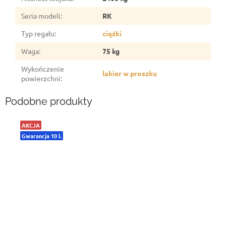
Seria modeli
:
RK
Typ regału
:
ciężki
Waga
:
75 kg
Wykończenie
lakier w proszku
powierzchni
:
Podobne produkty
AKCJA
Gwarancja 10 l.