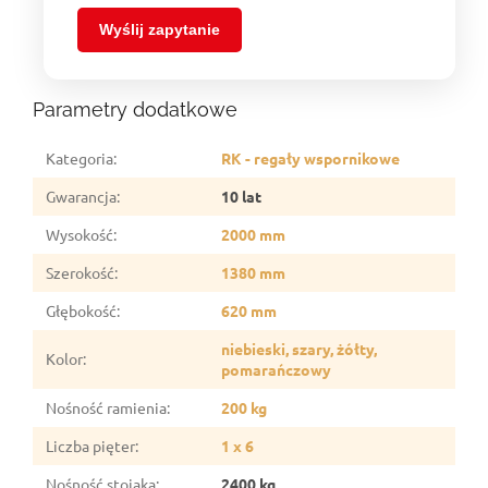
Wyślij zapytanie
Parametry dodatkowe
Kategoria
:
RK - regały wspornikowe
Gwarancja
:
10 lat
Wysokość
:
2000 mm
Szerokość
:
1380 mm
Głębokość
:
620 mm
niebieski, szary, żółty,
Kolor
:
pomarańczowy
Nośność ramienia
:
200 kg
Liczba pięter
:
1 x 6
Nośność stojaka
:
2400 kg