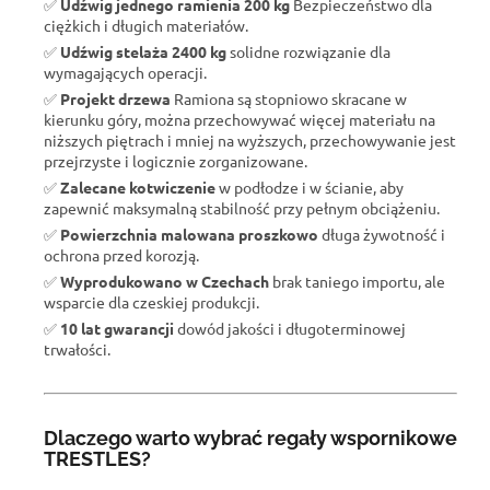
✅
Udźwig jednego ramienia 200 kg
Bezpieczeństwo dla
ciężkich i długich materiałów.
✅
Udźwig stelaża 2400 kg
solidne rozwiązanie dla
wymagających operacji.
✅
Projekt drzewa
Ramiona są stopniowo skracane w
kierunku góry, można przechowywać więcej materiału na
niższych piętrach i mniej na wyższych, przechowywanie jest
przejrzyste i logicznie zorganizowane.
✅
Zalecane kotwiczenie
w podłodze i w ścianie, aby
zapewnić maksymalną stabilność przy pełnym obciążeniu.
✅
Powierzchnia malowana proszkowo
długa żywotność i
ochrona przed korozją.
✅
Wyprodukowano w Czechach
brak taniego importu, ale
wsparcie dla czeskiej produkcji.
✅
10 lat gwarancji
dowód jakości i długoterminowej
trwałości.
Dlaczego warto wybrać regały wspornikowe
TRESTLES?