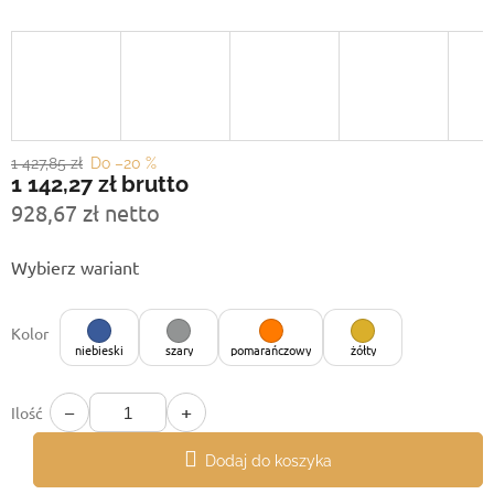
1 427,85 zł
Do –20 %
1 142,27 zł
brutto
928,67 zł netto
Cena
Wybierz wariant
jednostkowa:
Kolor
niebieski
szary
pomarańczowy
żółty
−
+
Ilość
Dodaj do koszyka