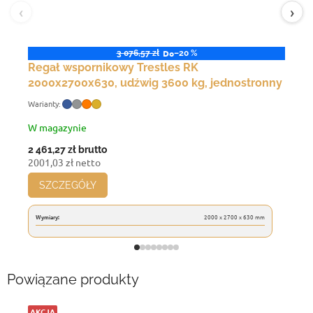
‹
›
Do
3 076,57 zł
–20 %
Regał wspornikowy Trestles RK
2000x2700x630, udźwig 3600 kg, jednostronny
W magazynie
2 461,27 zł
brutto
2001,03 zł netto
SZCZEGÓŁY
Wymiary:
2000 x 2700 x 630 mm
Powiązane produkty
AKCJA