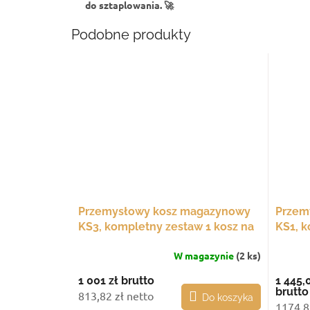
do sztaplowania.
🚀
Podobne produkty
Przemysłowy kosz magazynowy
Przem
KS3, kompletny zestaw 1 kosz na
KS1, k
stałych nogach
kółka
W magazynie
(2 ks)
1 001 zł
brutto
1 445,
brutto
813,82 zł netto
Do koszyka
1174,8