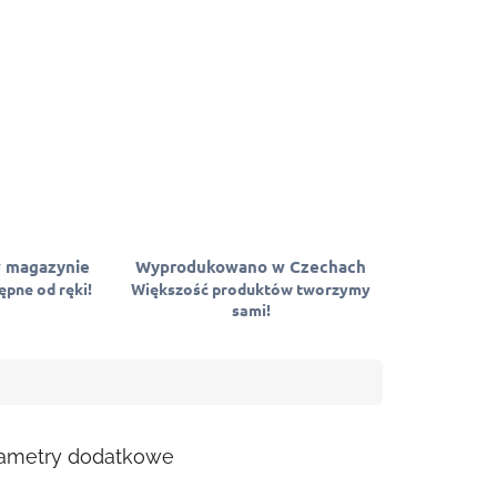
 magazynie
Wyprodukowano w Czechach
pne od ręki!
Większość produktów tworzymy
sami!
ametry dodatkowe