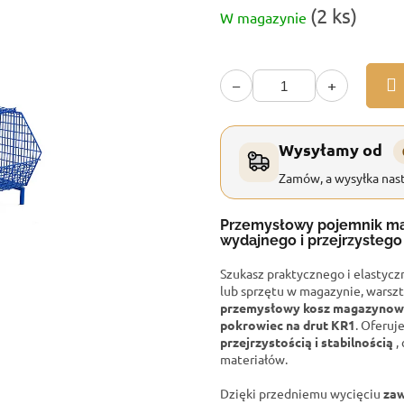
Cena
(2 ks)
W magazynie
jednostkowa:
−
+
Wysyłamy od
Zamów, a wysyłka nast
Przemysłowy pojemnik m
wydajnego i przejrzysteg
Szukasz praktycznego i elastyc
lub sprzętu w magazynie, warszt
przemysłowy kosz magazynow
pokrowiec na drut KR1
. Oferuj
przejrzystością i stabilnością
,
materiałów.
Dzięki przedniemu wycięciu
zaw