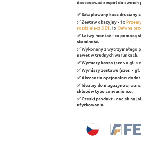
dostosować zespół do swoich 
✅ Sztaplowany kosz druciany 
✅ Zestaw okazyjny - 1x
Przemy
rozdzielacz DE1
, 1x
Osłona pr
✅ Łatwy montaż - za pomocą st
stabilność.
✅ Wykonany z wytrzymałego p
nawet w trudnych warunkach.
✅ Wymiary kosza (szer. × gł. × 
✅ Wymiary zestawu (szer. × gł. 
✅ Akcesoria opcjonalne: dod
✅ Idealny do magazynów, warsz
sklepów typu convenience.
✅ Czeski produkt - nacisk na j
użytkowaniu.