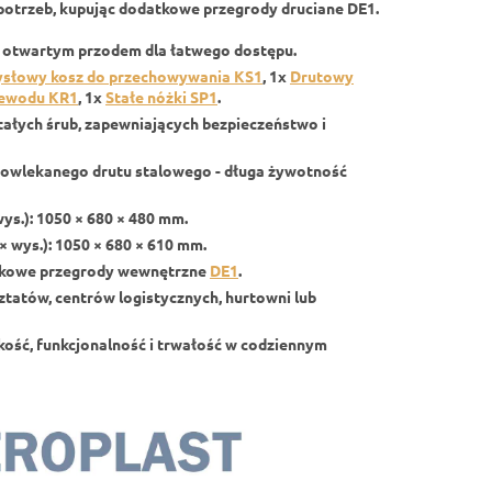
potrzeb, kupując
dodatkowe przegrody druciane DE1
.
z otwartym przodem dla łatwego dostępu.
słowy kosz do przechowywania KS1
, 1x
Drutowy
zewodu KR1
, 1x
Stałe nóżki SP1
.
ałych śrub, zapewniających bezpieczeństwo i
owlekanego drutu stalowego - długa żywotność
wys.): 1050 × 680 × 480 mm.
× wys.): 1050 × 680 × 610 mm.
atkowe przegrody wewnętrzne
DE1
.
tatów, centrów logistycznych, hurtowni lub
akość, funkcjonalność i trwałość w codziennym