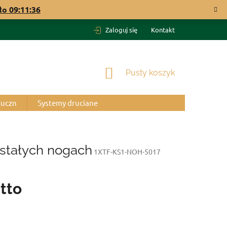
ało
09:11:35
Zaloguj się
Kontakt
KOSZYK
Pusty koszyk
tuczn
Systemy druciane
stałych nogach
1XTF-KS1-NOH-5017
tto
o