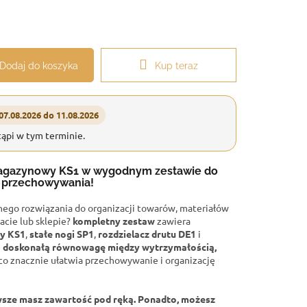
Dodaj do koszyka
Kup teraz
07.08.2026 do 11.08.2026
ąpi w tym terminie.
agazynowy KS1 w wygodnym zestawie do
o przechowywania!
znego rozwiązania
do organizacji towarów, materiałów
acie lub sklepie?
kompletny zestaw
zawiera
y KS1
,
stałe nogi SP1
,
rozdzielacz drutu DE1
i
e
doskonałą równowagę między wytrzymałością,
 co znacznie ułatwia przechowywanie i organizację
sze masz zawartość pod ręką. Ponadto, możesz