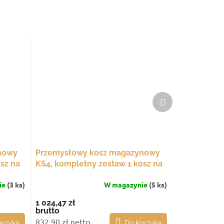
Produkt
następny
nowy
Przemysłowy kosz magazynowy
sz na
KS4, kompletny zestaw 1 kosz na
stałych nogach
ie
(3 ks)
W magazynie
(5 ks)
1 024,47 zł
brutto
832,90 zł netto
oszyka
Do koszyka