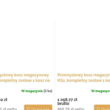
ysłowy kosz magazynowy
Przemysłowy kosz magazy
ompletny zestaw 1 kosz na
KS2, kompletny zestaw 1 ko
ch
stałych nogach
W magazynie
(2 ks)
W magazyn
02 zł
1 058,77 zł
brutto
1 zł netto
860,79 zł netto
Do koszyka
Do k