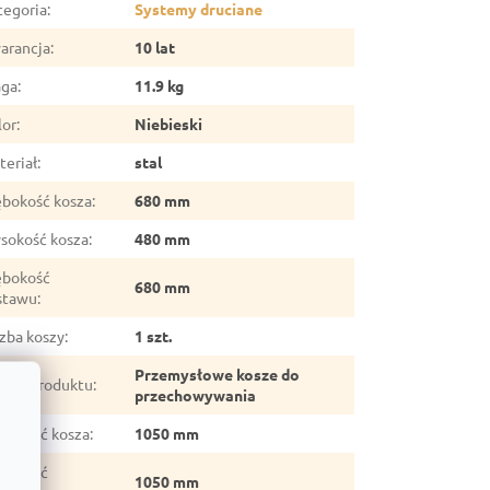
tegoria
:
Systemy druciane
arancja
:
10 lat
ga
:
11.9 kg
lor
:
Niebieski
teriał
:
stal
ębokość kosza
:
680 mm
sokość kosza
:
480 mm
ębokość
680 mm
stawu
:
czba koszy
:
1 szt.
Przemysłowe kosze do
dzaj produktu
:
przechowywania
erokość kosza
:
1050 mm
erokość
1050 mm