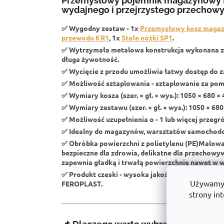
Przemysłowy pojemnik magazynowy 
wydajnego i przejrzystego przechowy
✅
Wygodny zestaw
- 1x
Przemysłowy kosz maga
przewodu KR1
, 1x
Stałe nóżki SP1
.
✅
Wytrzymała metalowa konstrukcja
wykonana z
długa żywotność.
✅
Wycięcie z przodu
umożliwia łatwy dostęp do z
✅
Możliwość sztaplowania
- sztaplowanie za pom
✅
Wymiary kosza (szer. × gł. × wys.):
1050 × 680 ×
✅
Wymiary zestawu (szer. × gł. × wys.):
1050 × 680
✅
Możliwość uzupełnienia o
- 1 lub więcej przeg
✅
Idealny do magazynów, warsztatów samochodow
✅
Obróbka powierzchni z polietylenu (PE)
Malowan
bezpieczne dla zdrowia, delikatne dla przechow
zapewnia gładką i trwałą powierzchnię nawet w
✅
Produkt czeski
- wysoka jakość wykonania, trw
Używamy p
FEROPLAST.
strony int