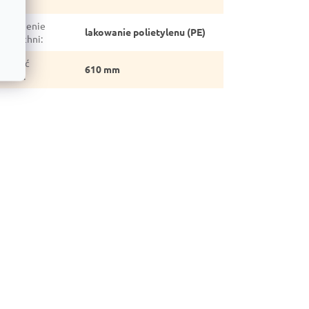
stawu
:
kończenie
lakowanie polietylenu (PE)
wierzchni
:
sokość
610 mm
stawu
: