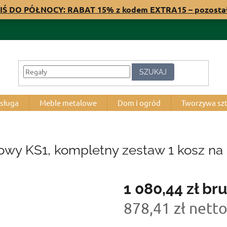
IŚ DO PÓŁNOCY: RABAT 15% z kodem EXTRA15 – pozost
SZUKAJ
bsługa
Meble metalowe
Dom i ogród
Tworzywa sz
y KS1, kompletny zestaw 1 kosz na 
1 080,44 zł
bru
878,41 zł nett