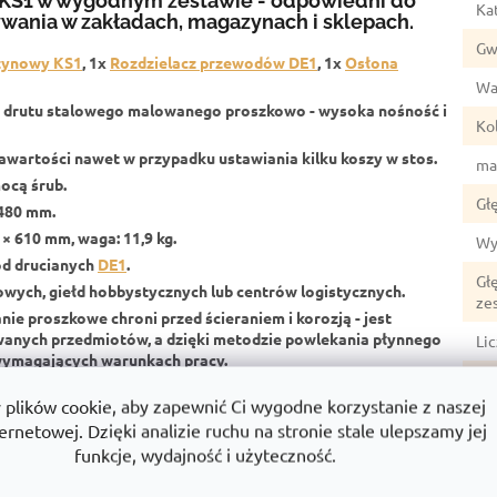
KS1 w wygodnym zestawie - odpowiedni do
Ka
wania w zakładach, magazynach i sklepach.
Gw
zynowy KS1
, 1x
Rozdzielacz przewodów DE1
, 1x
Osłona
Wa
 drutu stalowego malowanego proszkowo - wysoka nośność i
Ko
awartości nawet w przypadku ustawiania kilku koszy w stos.
ma
ocą śrub.
Gł
 480 mm.
 × 610 mm,
waga:
11,9 kg.
Wy
ród drucianych
DE1
.
Gł
ych, giełd hobbystycznych lub centrów logistycznych.
ze
ie proszkowe chroni przed ścieraniem i korozją - jest
ywanych przedmiotów, a dzięki metodzie powlekania płynnego
Li
 wymagających warunkach pracy.
ałość i wieloletnia kompatybilność z wybranymi produktami
Ro
lików cookie, aby zapewnić Ci wygodne korzystanie z naszej
ernetowej. Dzięki analizie ruchu na stronie stale ulepszamy jej
Sz
funkcje, wydajność i użyteczność.
Sz