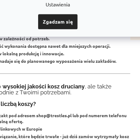
T?
ze
Ustawienia
tnią tradycją w dziedzinie systemów linkowych. Jesteśmy spółką
Wy
em programów przewodowych w Europie. Nasze produkty
po
Zgadzam się
ść.
Wy
h obciążeń.
ze
w zależności od potrzeb.
ść wykonania dostępna nawet dla mniejszych operacji.
 lokalną produkcję i innowacje.
 nadaje się do planowanego wyposażenia wielu zakładów.
o
wysokiej jakości kosz druciany
, ale także
dnie z Twoimi potrzebami.
liczbą koszy?
takt pod adresem
shop@trestles.pl
lub pod numerem telefonu
lną ofertę.
linkowych w Europie
wiązanie, które będzie trwałe - już dziś zamów wytrzymały kosz