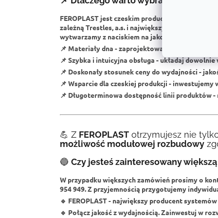
📌 Dlaczego warto wybrać FEROPLAS
FEROPLAST jest czeskim producentem
z wielole
zależną Trestles, a.s. i największym producent
wytwarzamy z naciskiem na jakość i funkcjonalno
📌
Materiały dna
- zaprojektowane do codziennyc
📌
Szybka i intuicyjna obsługa
- układaj dowolnie 
📌
Doskonały stosunek ceny do wydajności
- jako
📌
Wsparcie dla czeskiej produkcji
- inwestujemy w
📌
Długoterminowa dostępność linii produktów
-
💪 Z
FEROPLAST
otrzymujesz nie tylk
możliwość modułowej rozbudowy
zgo
🔵
Czy jesteś zainteresowany większą 
W przypadku większych zamówień prosimy o kon
954 949
. Z przyjemnością przygotujemy indywidua
🔹
FEROPLAST - największy producent systemów 
🔹
Połącz jakość z wydajnością. Zainwestuj w roz