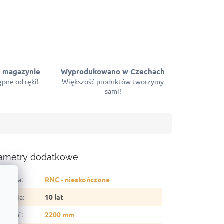
 magazynie
Wyprodukowano w Czechach
pne od ręki!
Większość produktów tworzymy
sami!
ametry dodatkowe
tegoria
:
RNC - nieskończone
arancja
:
10 lat
sokość
:
2200 mm