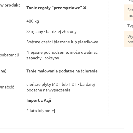
ów produkt
Tanie regały "przemysłowe" ❌
Ser
mo
400 kg
Ty
Skręcany - bardziej złożony
Wy
Słabsze części blaszane lub plastikowe
po
Niejasne pochodzenie, może uwalniać
substancji
zapachy i toksyny
jna)
Tanie malowanie podatne na ścieranie
cieńsze płyty MDF lub HDF - bardziej
ymałość
podatne na wypaczenia
Import z Azji
2 lata lub mniej