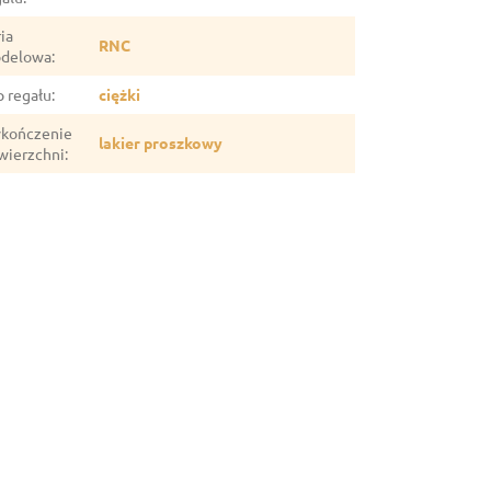
ia
RNC
delowa
:
p regału
:
ciężki
kończenie
lakier proszkowy
wierzchni
: