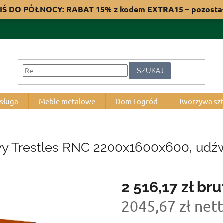
IŚ DO PÓŁNOCY: RABAT 15% z kodem EXTRA15 – pozost
SZUKAJ
bsługa
Meble metalowe
Dom i ogród
Tworzywa sz
 Trestles RNC 2200x1600x600, udźwi
2 516,17 zł
bru
2045,67 zł net