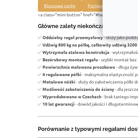
Kluczowe cechy
Porównanie z innymi pro
<a class="mini-button" href="#bezpeci">Na co zwr
Główne zalety niekończącego się re
✅
Oddzielny regał przemysłowy
- służy jako pod
✅
Udźwig 800 kg na półkę, całkowity udźwig 3200
✅
Wytrzymała stalowa konstrukcja
- wytrzymałość
✅
Bezśrubowy montaż regału
- szybki montaż bez 
✅
Powierzchnia malowana proszkowo
- długa żyw
✅
4 regulowane półki
- maksymalna elastyczność p
✅
Metalowe nóżki
- służy do zakotwiczenia półki d
✅
Możliwość zakotwiczenia do ściany
- dla jeszc
✅
Wyprodukowano w Czechach
- brak taniego impo
✅
10 lat gwarancji
- dowód jakości i długoterminowe
Porównanie z typowymi regałami dos