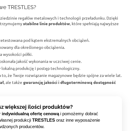
owe TRESTLES?
dziedzinie regałów metalowych i technologii przeładunku. Dzięki
trzymujemy
stabilne linie produktów
, które spełniają najwyższe
przetestowana pod kątem ekstremalnych obciążeń.
fikowany dla określonego obciążenia.
a wysokości półki.
oskonała jakość wykonania w uczciwej cenie.
 lokalną produkcję i postęp technologiczny.
na to, że Twoje rozwiązanie magazynowe będzie spójne za wiele lat.
ał
, ale także
gwarancję jakości i długoterminową dostępność
sz większej ilości produktów?
y
indywidualną ofertę cenową
i pomożemy dobrać
własnej produkcji
TRESTLES
oraz inne wyposażenie
wdzonych producentów.