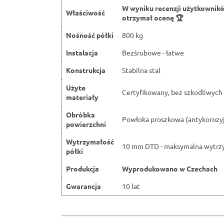
W wyniku recenzji użytkownik
Właściwość
otrzymał ocenę 🏆
Nośność półki
800 kg
Instalacja
Bezśrubowe - łatwe
Konstrukcja
Stabilna stal
Użyte
Certyfikowany, bez szkodliwych 
materiały
Obróbka
Powłoka proszkowa (antykorozy
powierzchni
Wytrzymałość
10 mm DTD - maksymalna wytrz
półki
Produkcja
Wyprodukowano w Czechach
Gwarancja
10 lat