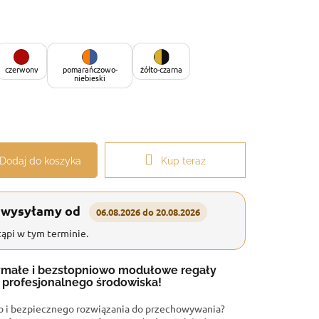
czerwony
pomarańczowo-
żółto-czarna
niebieski
Dodaj do koszyka
Kup teraz
 wysyłamy od
06.08.2026 do 20.08.2026
ąpi w tym terminie.
zymałe i bezstopniowo modułowe regały
profesjonalnego środowiska!
o i bezpiecznego rozwiązania do przechowywania?