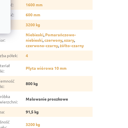
erokość
:
1600 mm
ębokość
:
600 mm
źwig
:
3200 kg
Niebieski
,
Pomarańczowo-
lor
:
niebieski
,
czerwony
,
szary
,
czerwono-czarny
,
żółto-czarny
czba półek
:
4
teriał
Płyta wiórowa 10 mm
ki
:
jemność
800 kg
ki
:
róbka
Malowanie proszkowe
wierzchni
:
sa
:
91,5 kg
śność
3200 kg
gału
: