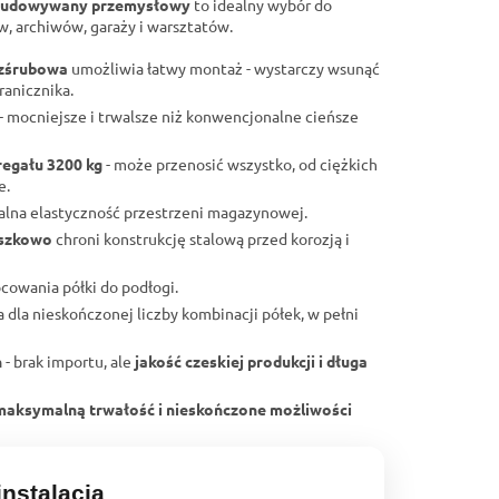
zbudowywany przemysłowy
to idealny wybór do
 archiwów, garaży i warsztatów.
ezśrubowa
umożliwia łatwy montaż - wystarczy wsunąć
ranicznika.
- mocniejsze i trwalsze niż konwencjonalne cieńsze
regału 3200 kg
- może przenosić wszystko, od ciężkich
e.
lna elastyczność przestrzeni magazynowej.
oszkowo
chroni konstrukcję stalową przed korozją i
ocowania półki do podłogi.
 dla nieskończonej liczby kombinacji półek, w pełni
h
- brak importu, ale
jakość czeskiej produkcji i długa
 maksymalną trwałość i nieskończone możliwości
nstalacja