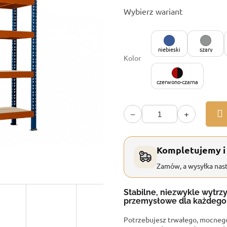
Cena
Wybierz wariant
jednostkowa:
niebieski
szary
Kolor
czerwono-czarna
−
+
Kompletujemy i
Zamów, a wysyłka nast
Stabilne, niezwykle wytr
przemysłowe dla każdego 
Potrzebujesz trwałego, mocneg