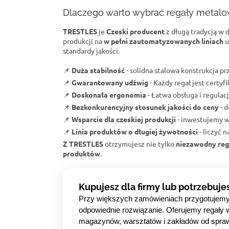
Dlaczego warto wybrać regały metal
TRESTLES
je
Czeski producent
z długą tradycją w 
produkcji na
w pełni zautomatyzowanych liniach
u
standardy jakości.
📌
Duża stabilność
- solidna stalowa konstrukcja 
📌
Gwarantowany udźwig
- Każdy regał jest certy
📌
Doskonała ergonomia
- Łatwa obsługa i regulacj
📌
Bezkonkurencyjny stosunek jakości do ceny
- d
📌
Wsparcie dla czeskiej produkcji
- inwestujemy w
📌
Linia produktów o długiej żywotności
- liczyć 
Z TRESTLES
otrzymujesz nie tylko
niezawodny reg
produktów
.
Kupujesz dla firmy lub potrzebuje
Przy większych zamówieniach przygotujem
odpowiednie rozwiązanie. Oferujemy regały 
magazynów, warsztatów i zakładów od spra