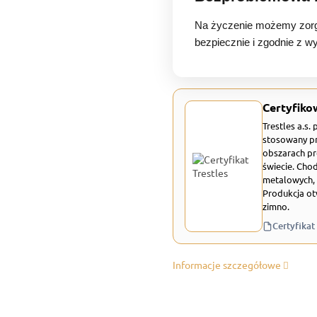
Na życzenie możemy zorg
bezpiecznie i zgodnie z w
Certyfiko
Trestles a.s.
stosowany pr
obszarach pr
świecie. Chod
metalowych, 
Produkcja ot
zimno.
Certyfikat
Informacje szczegółowe