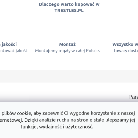
Dlaczego warto kupować w
TRESTLES.PL
 jakości
Montaż
Wszystko w
ntować jakość
Montujemy regały w całej Polsce.
Towary dostę
Par
wą rozbudowę według potrzeb magazynu.
Ka
lików cookie, aby zapewnić Ci wygodne korzystanie z naszej
 regałowych o dowolnej długości.
ernetowej. Dzięki analizie ruchu na stronie stale ulepszamy jej
Gw
funkcje, wydajność i użyteczność.
ym produkcie? Na przykład:
Wy