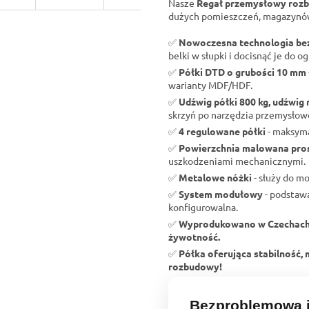
Nasze
Regał przemysłowy ro
dużych pomieszczeń, magazynów,
✅
Nowoczesna technologia b
belki w słupki i docisnąć je do og
✅
Półki DTD o grubości 10 mm
warianty MDF/HDF.
✅
Udźwig półki 800 kg, udźwig 
skrzyń po narzędzia przemysłow
✅
4 regulowane półki
- maksyma
✅
Powierzchnia malowana pr
uszkodzeniami mechanicznymi.
✅
Metalowe nóżki
- służy do m
✅
System modułowy
- podstawa
konfigurowalna.
✅
Wyprodukowano w Czechac
żywotność.
✅
Półka oferująca stabilność,
rozbudowy!
Bezproblemowa i