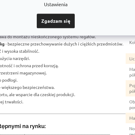
Ustawienia
Sz
duktami
Dlaczego jest to dobry wybór
ócić uwagę</a>.
Gł
Zgadzam się
gału przemysłowego:
Ud
stawa do montażu nieskończonego systemu regałów.
Ko
 kg
- bezpieczne przechowywanie dużych i ciężkich przedmiotów.
 i wysoka stabilność.
użycia narzędzi.
Li
otność i ochrona przed korozją.
Ma
rzestrzeni magazynowej.
pół
o podłogi.
Po
ze większego bezpieczeństwa.
pół
rtu, ale wsparcie dla czeskiej produkcji.
j trwałości.
Ob
po
Ma
tępnymi na rynku:
No
re