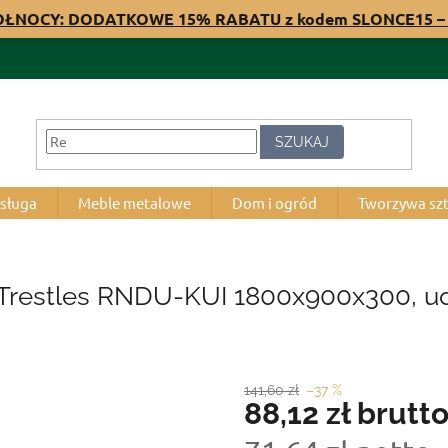
PÓŁNOCY: DODATKOWE 15% RABATU z kodem SLONCE15 – 
SZUKAJ
bsługa
Meble metalowe
Dom i ogród
Tworzywa sz
Trestles RNDU-KUI 1800x900x300, udź
141,60 zł
–37 %
88,12 zł
brutt