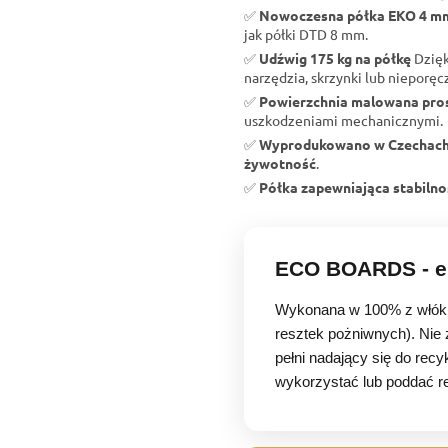
✅
Nowoczesna półka EKO 4 m
jak półki DTD 8 mm.
✅
Udźwig 175 kg na półkę
Dzięk
narzędzia, skrzynki lub nieporę
✅
Powierzchnia malowana pr
uszkodzeniami mechanicznymi.
✅
Wyprodukowano w Czechac
żywotność
.
✅
Półka zapewniająca stabilno
ECO BOARDS - ek
Wykonana w 100% z włókie
resztek pożniwnych). Nie 
pełni nadający się do recy
wykorzystać lub poddać re