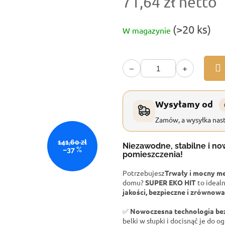
71,64 zł netto
Cena
(>20 ks)
W magazynie
jednostkowa:
−
+
Wysyłamy od
Zamów, a wysyłka nast
141,60 zł
Niezawodne, stabilne i n
–37 %
pomieszczenia!
Potrzebujesz
Trwały i mocny m
domu?
SUPER EKO HIT
to ideal
jakości, bezpieczne i zrówno
✅
Nowoczesna technologia b
belki w słupki i docisnąć je do og