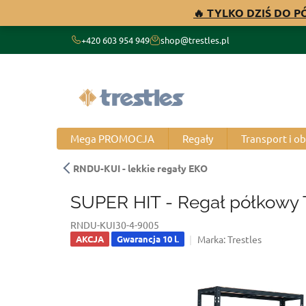
Przejść
🔥 TYLKO DZIŚ DO 
do
treści
+420 603 954 949
shop@trestles.pl
Mega PROMOCJA
Regały
Transport i o
RNDU-KUI - lekkie regały EKO
SUPER HIT - Regał półkowy 
RNDU-KUI30-4-9005
Marka:
Trestles
AKCJA
Gwarancja 10 l.