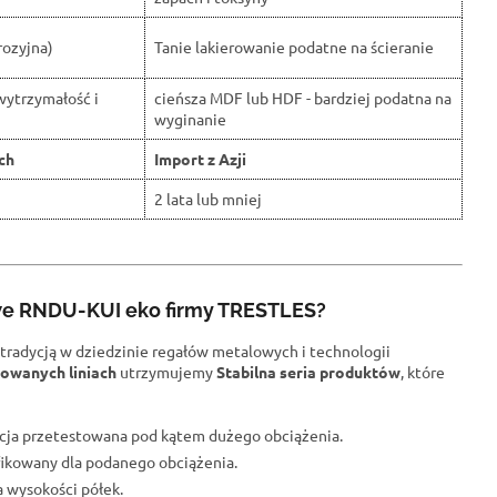
rozyjna)
Tanie lakierowanie podatne na ścieranie
wytrzymałość i
cieńsza MDF lub HDF - bardziej podatna na
wyginanie
ch
Import z Azji
2 lata lub mniej
we RNDU-KUI eko firmy TRESTLES?
 tradycją w dziedzinie regałów metalowych i technologii
owanych liniach
utrzymujemy
Stabilna seria produktów
, które
kcja przetestowana pod kątem dużego obciążenia.
yfikowany dla podanego obciążenia.
a wysokości półek.