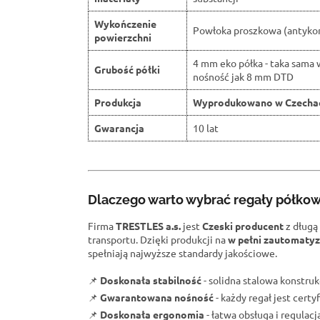
Wykończenie
Powłoka proszkowa (antyko
powierzchni
4 mm eko półka - taka sama 
Grubość półki
nośność jak 8 mm DTD
Produkcja
Wyprodukowano w Czecha
Gwarancja
10 lat
Dlaczego warto wybrać regały półko
Firma
TRESTLES a.s.
jest
Czeski producent
z długą
transportu. Dzięki produkcji na
w pełni zautomatyz
spełniają najwyższe standardy jakościowe.
📌
Doskonała stabilność
- solidna stalowa konstru
📌
Gwarantowana nośność
- każdy regał jest cert
📌
Doskonała ergonomia
- łatwa obsługa i regulacj