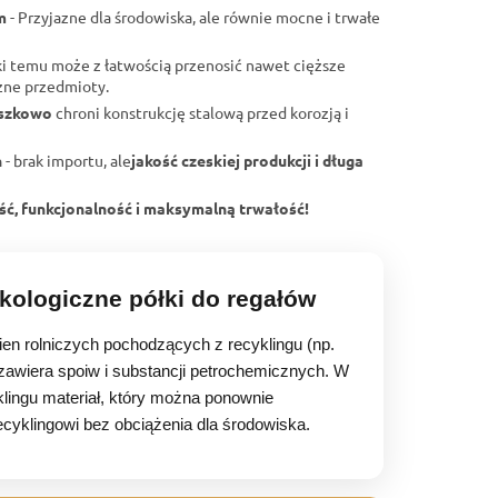
m
- Przyjazne dla środowiska, ale równie mocne i trwałe
i temu może z łatwością przenosić nawet cięższe
czne przedmioty.
oszkowo
chroni konstrukcję stalową przed korozją i
h
- brak importu, ale
jakość czeskiej produkcji i długa
ść, funkcjonalność i maksymalną trwałość!
ologiczne półki do regałów
n rolniczych pochodzących z recyklingu (np.
zawiera spoiw i substancji petrochemicznych. W
klingu materiał, który można ponownie
cyklingowi bez obciążenia dla środowiska.