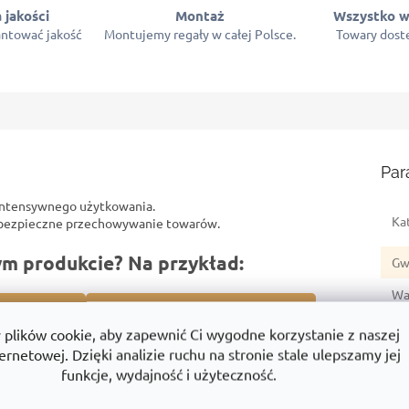
 jakości
Montaż
Wszystko w
ntować jakość
Montujemy regały w całej Polsce.
Towary dostę
Par
intensywnego użytkowania.
Ka
z bezpieczne przechowywanie towarów.
ym produkcie? Na przykład:
Gw
Wa
 produktami
Dlaczego warto wybrać TRESTLES
EA
lików cookie, aby zapewnić Ci wygodne korzystanie z naszej
ernetowej. Dzięki analizie ruchu na stronie stale ulepszamy jej
Wy
funkcje, wydajność i użyteczność.
Sz