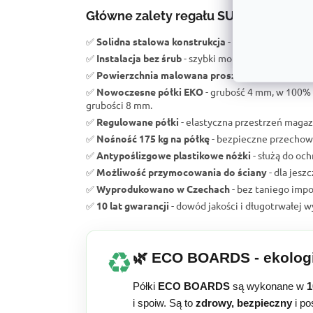
Główne zalety regału SUPER eko HIT
✅
Solidna stalowa konstrukcja
- wytrzymałość i wy
✅
Instalacja bez śrub
- szybki montaż bez użycia na
✅
Powierzchnia malowana proszkowo
- długa żyw
✅
Nowoczesne półki EKO
- grubość 4 mm, w 100% 
grubości 8 mm.
✅
Regulowane półki
- elastyczna przestrzeń magaz
✅
Nośność 175 kg na półkę
- bezpieczne przechow
✅
Antypoślizgowe plastikowe nóżki
- służą do oc
✅
Możliwość przymocowania do ściany
- dla jes
✅
Wyprodukowano w Czechach
- bez taniego impor
✅
10 lat gwarancji
- dowód jakości i długotrwałej w
♻️
🌿 ECO BOARDS - ekologi
Półki
ECO BOARDS
są wykonane w
i spoiw. Są to
zdrowy, bezpieczny
i po