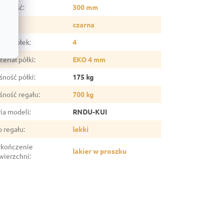
ębokość
:
300 mm
lor
:
czarna
czba półek
:
4
eriał półki
:
EKO 4 mm
śność półki
:
175 kg
śność regału
:
700 kg
ria modeli
:
RNDU-KUI
p regału
:
lekki
kończenie
lakier w proszku
wierzchni
: