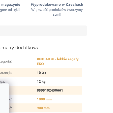
 magazynie
Wyprodukowano w Czechach
pne od ręki!
Większość produktów tworzymy
sami!
ametry dodatkowe
RNDU-KUI - lekkie regały
tegoria
:
EKO
arancja
:
10 lat
ga
:
12 kg
N
:
8595102430661
sokość
:
1800 mm
erokość
:
900 mm