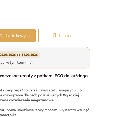
Dodaj do koszyka
Kup teraz
08.08.2026 do 11.08.2026
ąpi w tym terminie.
owoczesne regały z półkami ECO do każdego
etalowy regał
do garażu, warsztatu, magazynu lub
ne rozwiązanie dla osób poszukujących
Wysokiej
ważone rozwiązania magazynowe
.
ezśrubowa
umożliwia łatwy montaż - wystarczy wsunąć
ranicznika.