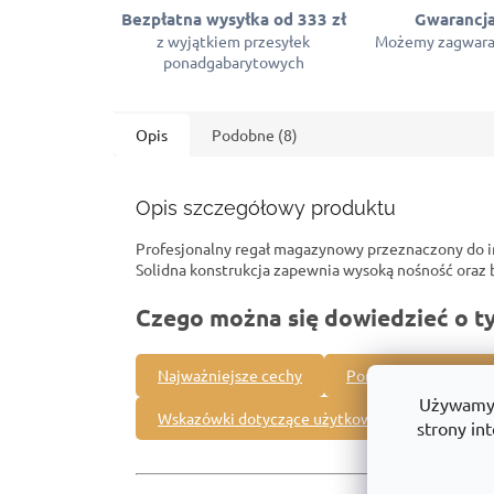
Bezpłatna wysyłka od 333 zł
Gwarancja
z wyjątkiem przesyłek
Możemy zagwara
ponadgabarytowych
Opis
Podobne (8)
Opis szczegółowy produktu
Profesjonalny regał magazynowy przeznaczony do 
Solidna konstrukcja zapewnia wysoką nośność ora
Czego można się dowiedzieć o t
Najważniejsze cechy
Porównanie z innymi
Używamy p
Wskazówki dotyczące użytkowania
strony int