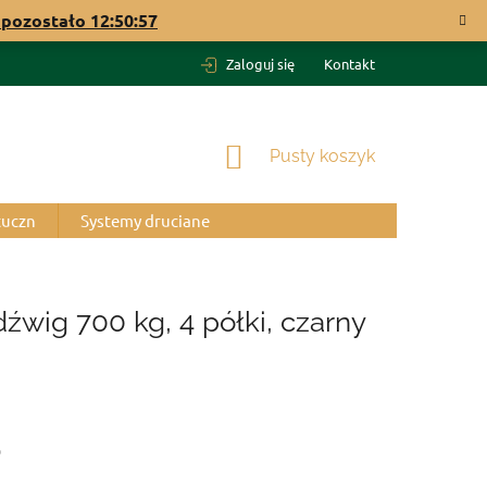
pozostało
12:50:56
Zaloguj się
Kontakt
KOSZYK
Pusty koszyk
tuczn
Systemy druciane
wig 700 kg, 4 półki, czarny
o