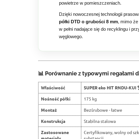
powietrze w pomieszczeniach.
Dzięki nowoczesnej technologii prasow
półki DTD o grubości 8 mm
, mimo że
w pełni nadające się do recyklingu i pr
węglowego.
📊 Porównanie z typowymi regałami d
Właściwość
SUPER eko HIT RNDU-KUI 
Nośność półki
175 kg
Montaż
Bezśrubowe - łatwe
Konstrukcja
Stabilna stalowa
Zastosowane
Certyfikowany, wolny od sz
materiały
substancji