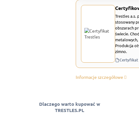
Certyfiko
Trestles a.s.
stosowany pr
obszarach pr
świecie. Chod
metalowych, 
Produkcja ot
zimno.
Certyfikat
Informacje szczegółowe
Dlaczego warto kupować w
TRESTLES.PL