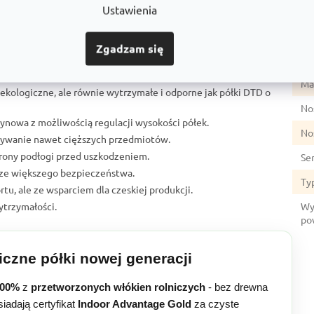
Ustawienia
Gł
 RNDU-KUI:
Ko
soka stabilność.
Zgadzam się
rzędzi.
Li
otność i ochrona przed korozją.
Mat
ekologiczne, ale równie wytrzymałe i odporne jak półki DTD o
No
ynowa z możliwością regulacji wysokości półek.
No
ywanie nawet cięższych przedmiotów.
hrony podłogi przed uszkodzeniem.
Se
zcze większego bezpieczeństwa.
Ty
tu, ale ze wsparciem dla czeskiej produkcji.
ytrzymałości.
Wy
po
czne półki nowej generacji
100%
z
przetworzonych włókien rolniczych
- bez drewna
siadają certyfikat
Indoor Advantage Gold
za czyste