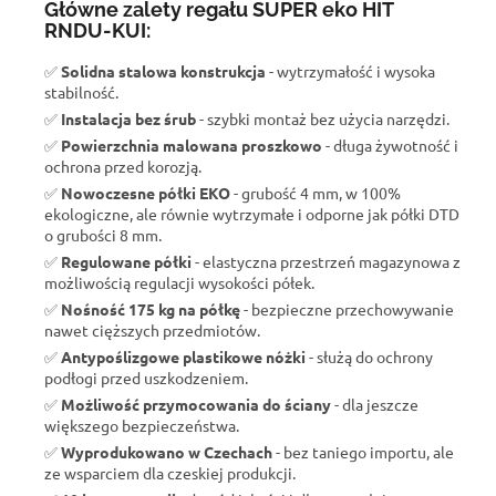
Główne zalety regału SUPER eko HIT
RNDU-KUI:
✅
Solidna stalowa konstrukcja
- wytrzymałość i wysoka
stabilność.
✅
Instalacja bez śrub
- szybki montaż bez użycia narzędzi.
✅
Powierzchnia malowana proszkowo
- długa żywotność i
ochrona przed korozją.
✅
Nowoczesne półki EKO
- grubość 4 mm, w 100%
ekologiczne, ale równie wytrzymałe i odporne jak półki DTD
o grubości 8 mm.
✅
Regulowane półki
- elastyczna przestrzeń magazynowa z
możliwością regulacji wysokości półek.
✅
Nośność 175 kg na półkę
- bezpieczne przechowywanie
nawet cięższych przedmiotów.
✅
Antypoślizgowe plastikowe nóżki
- służą do ochrony
podłogi przed uszkodzeniem.
✅
Możliwość przymocowania do ściany
- dla jeszcze
większego bezpieczeństwa.
✅
Wyprodukowano w Czechach
- bez taniego importu, ale
ze wsparciem dla czeskiej produkcji.