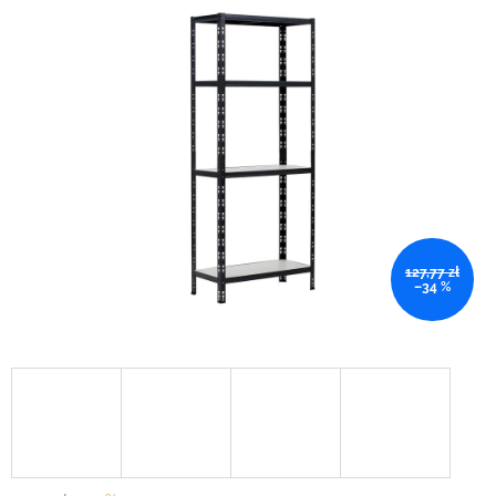
127,77 zł
–34 %