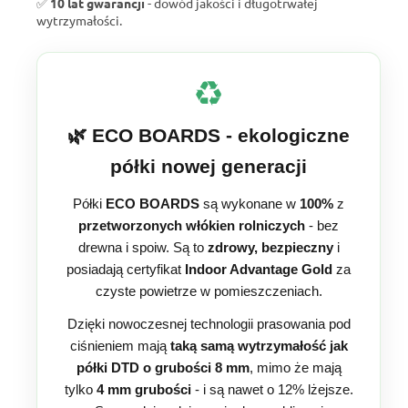
✅
10 lat gwarancji
- dowód jakości i długotrwałej
wytrzymałości.
♻️
🌿 ECO BOARDS - ekologiczne
półki nowej generacji
Półki
ECO BOARDS
są wykonane w
100%
z
przetworzonych włókien rolniczych
- bez
drewna i spoiw. Są to
zdrowy, bezpieczny
i
posiadają certyfikat
Indoor Advantage Gold
za
czyste powietrze w pomieszczeniach.
Dzięki nowoczesnej technologii prasowania pod
ciśnieniem mają
taką samą wytrzymałość jak
półki DTD o grubości 8 mm
, mimo że mają
tylko
4 mm grubości
- i są nawet o 12% lżejsze.