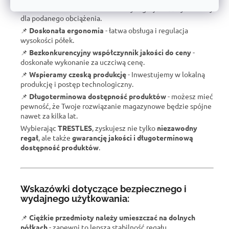
📌
Gwarantowana nośność
- każdy regał jest certyfikowany
dla podanego obciążenia.
📌
Doskonała ergonomia
- łatwa obsługa i regulacja
wysokości półek.
📌
Bezkonkurencyjny współczynnik jakości
do ceny
-
doskonałe wykonanie za uczciwą cenę.
📌
Wspieramy czeską produkcję
- Inwestujemy w lokalną
produkcję i postęp technologiczny.
📌
Długoterminowa dostępność produktów
- możesz mieć
pewność, że Twoje rozwiązanie magazynowe będzie spójne
nawet za kilka lat.
Wybierając
TRESTLES
, zyskujesz nie tylko
niezawodny
regał
, ale także
gwarancję jakości i długoterminową
dostępność produktów
.
Wskazówki dotyczące bezpiecznego i
wydajnego użytkowania:
📌
Ciężkie przedmioty należy umieszczać na dolnych
półkach
- zapewni to lepszą stabilność regału.