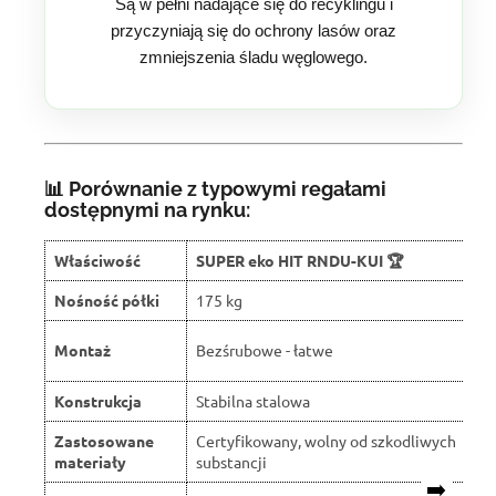
Są w pełni nadające się do recyklingu i
przyczyniają się do ochrony lasów oraz
zmniejszenia śladu węglowego.
📊 Porównanie z typowymi regałami
dostępnymi na rynku:
Właściwość
SUPER eko HIT RNDU-KUI 🏆
Nośność półki
175 kg
Montaż
Bezśrubowe - łatwe
Konstrukcja
Stabilna stalowa
Zastosowane
Certyfikowany, wolny od szkodliwych
materiały
substancji
➡️