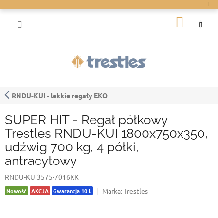
Przejść
do
KOSZY
treści
RNDU-KUI - lekkie regały EKO
SUPER HIT - Regał półkowy
Trestles RNDU-KUI 1800x750x350,
udźwig 700 kg, 4 półki,
antracytowy
RNDU-KUI3575-7016KK
Marka:
Trestles
Nowość
AKCJA
Gwarancja 10 l.