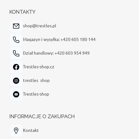
o
p
KONTAKTY
k
a
shop@trestles.pl
Magazyn i wysyłka: +420 605 180 144
Dział handlowy: +420 603 954 949
Trestles-shop.cz
trestles_shop
Trestles-shop
INFORMACJE O ZAKUPACH
Kontakt