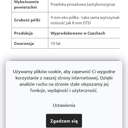
Wykończenie
Powłoka proszkowa (antykorozyjna)
powierzchni
4 mm eko półka - taka sama wytrzymałość i
Grubość półki
nośność jak 8 mm DTD
Produkcja
Wyprodukowano w Czechach
Gwarancja
10 lat
Używamy plików cookie, aby zapewnić Ci wygodne
Dlaczego warto wybrać regały półkowe
RNDU-KUI eko firmy TRESTLES?
korzystanie z naszej strony internetowej. Dzięki
analizie ruchu na stronie stale ulepszamy jej
Firma
TRESTLES a.s.
jest
Czeski producent
z długą tradycją
funkcje, wydajność i użyteczność.
w dziedzinie regałów metalowych i technologii transportu.
Dzięki produkcji na
w pełni zautomatyzowanych liniach
utrzymujemy
Stabilna seria produktów
, które spełniają
Ustawienia
najwyższe standardy jakościowe.
Zgadzam się
📌
Doskonała stabilność
- solidna stalowa konstrukcja
przetestowana pod kątem dużego obciążenia.