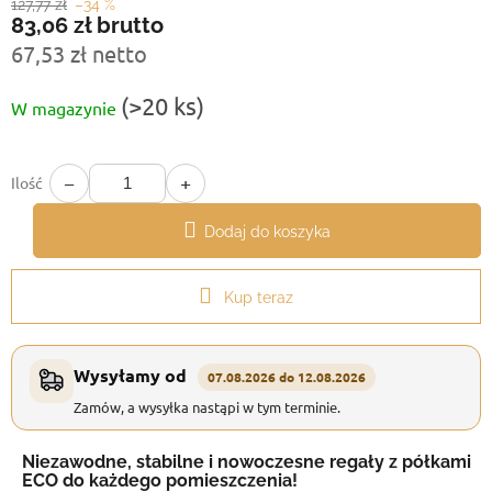
127,77 zł
–34 %
83,06 zł
brutto
67,53 zł netto
Cena
(>20 ks)
W magazynie
jednostkowa:
−
+
Ilość
Dodaj do koszyka
Kup teraz
Wysyłamy od
07.08.2026 do 12.08.2026
Zamów, a wysyłka nastąpi w tym terminie.
Niezawodne, stabilne i nowoczesne regały z półkami
ECO do każdego pomieszczenia!