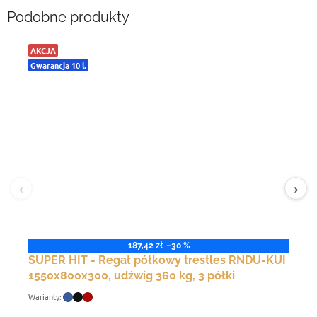
Podobne produkty
AKCJA
Gwarancja 10 l.
‹
›
187,42 zł
–30 %
SUPER HIT - Regał półkowy trestles RNDU-KUI
1550x800x300, udźwig 360 kg, 3 półki