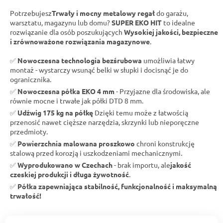
Potrzebujesz
Trwały i mocny metalowy regał
do garażu,
warsztatu, magazynu lub domu?
SUPER EKO HIT
to idealne
rozwiązanie dla osób poszukujących
Wysokiej jakości, bezpieczne
i zrównoważone rozwiązania magazynowe
.
✅
Nowoczesna technologia bezśrubowa
umożliwia łatwy
montaż - wystarczy wsunąć belki w słupki i docisnąć je do
ogranicznika.
✅
Nowoczesna półka EKO 4 mm
- Przyjazne dla środowiska, ale
równie mocne i trwałe jak półki DTD 8 mm.
✅
Udźwig 175 kg na półkę
Dzięki temu może z łatwością
przenosić nawet cięższe narzędzia, skrzynki lub nieporęczne
przedmioty.
✅
Powierzchnia malowana proszkowo
chroni konstrukcję
stalową przed korozją i uszkodzeniami mechanicznymi.
✅
Wyprodukowano w Czechach
- brak importu, ale
jakość
czeskiej produkcji i długa żywotność
.
✅
Półka zapewniająca stabilność, funkcjonalność i maksymalną
trwałość!