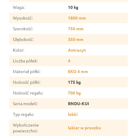
Waga
:
10 kg
Wysokość
:
1800 mm
Szerokość
:
750 mm
Głębokość
:
350 mm
Kolor
:
Antracyt
Liczba półek
:
4
Materiał półki
:
EKO 4 mm
Nośność półki
:
175 kg
Nośność regału
:
700 kg
Seria modeli
:
RNDU-KUI
Typ regału
:
lekki
Wykończenie
lakier w proszku
powierzchni
: