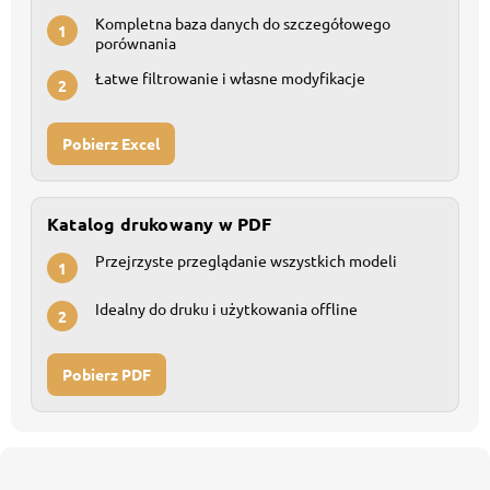
Kompletna baza danych do szczegółowego
1
porównania
Łatwe filtrowanie i własne modyfikacje
2
Pobierz Excel
Katalog drukowany w PDF
Przejrzyste przeglądanie wszystkich modeli
1
Idealny do druku i użytkowania offline
2
Pobierz PDF
S
t