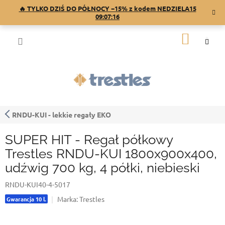
Przejść
🔥 TYLKO DZIŚ DO PÓŁNOCY −15% z kodem NEDZIELA15
do
09:07:15
treści
KOSZY
RNDU-KUI - lekkie regały EKO
SUPER HIT - Regał półkowy
Trestles RNDU-KUI 1800x900x400,
udźwig 700 kg, 4 półki, niebieski
RNDU-KUI40-4-5017
Marka:
Trestles
Gwarancja 10 l.