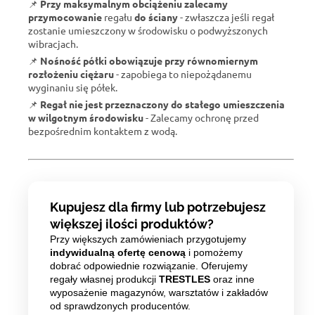
📌
Przy maksymalnym obciążeniu zalecamy
przymocowanie
regału
do ściany
- zwłaszcza jeśli regał
zostanie umieszczony w środowisku o podwyższonych
wibracjach.
📌
Nośność półki obowiązuje przy równomiernym
rozłożeniu ciężaru
- zapobiega to niepożądanemu
wyginaniu się półek.
📌
Regał nie jest przeznaczony do stałego umieszczenia
w wilgotnym środowisku
- Zalecamy ochronę przed
bezpośrednim kontaktem z wodą.
Kupujesz dla firmy lub potrzebujesz
większej ilości produktów?
Przy większych zamówieniach przygotujemy
indywidualną ofertę cenową
i pomożemy
dobrać odpowiednie rozwiązanie. Oferujemy
regały własnej produkcji
TRESTLES
oraz inne
wyposażenie magazynów, warsztatów i zakładów
od sprawdzonych producentów.