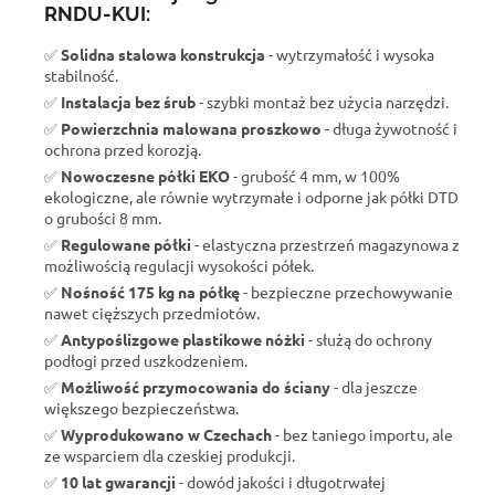
RNDU-KUI:
✅
Solidna stalowa konstrukcja
- wytrzymałość i wysoka
stabilność.
✅
Instalacja bez śrub
- szybki montaż bez użycia narzędzi.
✅
Powierzchnia malowana proszkowo
- długa żywotność i
ochrona przed korozją.
✅
Nowoczesne półki EKO
- grubość 4 mm, w 100%
ekologiczne, ale równie wytrzymałe i odporne jak półki DTD
o grubości 8 mm.
✅
Regulowane półki
- elastyczna przestrzeń magazynowa z
możliwością regulacji wysokości półek.
✅
Nośność 175 kg na półkę
- bezpieczne przechowywanie
nawet cięższych przedmiotów.
✅
Antypoślizgowe plastikowe nóżki
- służą do ochrony
podłogi przed uszkodzeniem.
✅
Możliwość przymocowania do ściany
- dla jeszcze
większego bezpieczeństwa.
✅
Wyprodukowano w Czechach
- bez taniego importu, ale
ze wsparciem dla czeskiej produkcji.
✅
10 lat gwarancji
- dowód jakości i długotrwałej