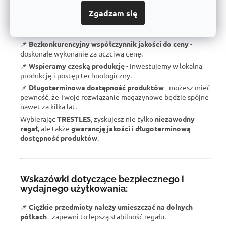
📌
Gwarantowana nośność
- każdy regał jest certyfikowany
dla podanego obciążenia.
Zgadzam się
📌
Doskonała ergonomia
- łatwa obsługa i regulacja
wysokości półek.
📌
Bezkonkurencyjny współczynnik jakości
do ceny
-
doskonałe wykonanie za uczciwą cenę.
📌
Wspieramy czeską produkcję
- Inwestujemy w lokalną
produkcję i postęp technologiczny.
📌
Długoterminowa dostępność produktów
- możesz mieć
pewność, że Twoje rozwiązanie magazynowe będzie spójne
nawet za kilka lat.
Wybierając
TRESTLES
, zyskujesz nie tylko
niezawodny
regał
, ale także
gwarancję jakości i długoterminową
dostępność produktów
.
Wskazówki dotyczące bezpiecznego i
wydajnego użytkowania:
📌
Ciężkie przedmioty należy umieszczać na dolnych
półkach
- zapewni to lepszą stabilność regału.