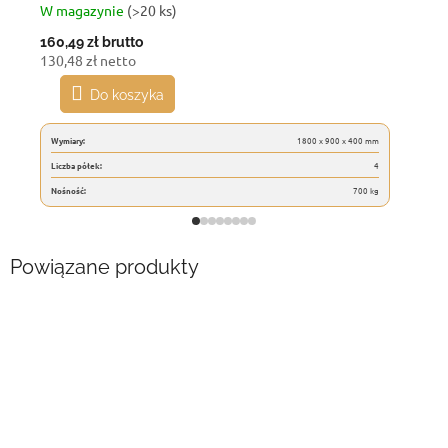
W magazynie
(>20 ks)
160,49 zł
brutto
130,48 zł netto
Do koszyka
Wymiary:
1800 x 900 x 400 mm
Liczba półek:
4
Nośność:
700 kg
Powiązane produkty