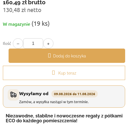
160,49 zł
brutto
130,48 zł netto
Cena
(19 ks)
W magazynie
jednostkowa:
−
+
Ilość
Dodaj do koszyka
Kup teraz
Wysyłamy od
09.08.2026 do 11.08.2026
Zamów, a wysyłka nastąpi w tym terminie.
Niezawodne, stabilne i nowoczesne regały z półkami
ECO do każdego pomieszczenia!