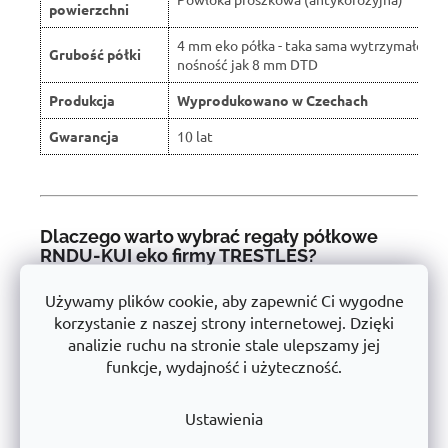
powierzchni
4 mm eko półka - taka sama wytrzymałość i
Grubość półki
nośność jak 8 mm DTD
Produkcja
Wyprodukowano w Czechach
Gwarancja
10 lat
Dlaczego warto wybrać regały półkowe
RNDU-KUI eko firmy TRESTLES?
Firma
TRESTLES a.s.
jest
Czeski producent
z długą tradycją
Używamy plików cookie, aby zapewnić Ci wygodne
w dziedzinie regałów metalowych i technologii transportu.
korzystanie z naszej strony internetowej. Dzięki
Dzięki produkcji na
w pełni zautomatyzowanych liniach
analizie ruchu na stronie stale ulepszamy jej
utrzymujemy
Stabilna seria produktów
, które spełniają
funkcje, wydajność i użyteczność.
najwyższe standardy jakościowe.
📌
Doskonała stabilność
- solidna stalowa konstrukcja
Ustawienia
przetestowana pod kątem dużego obciążenia.