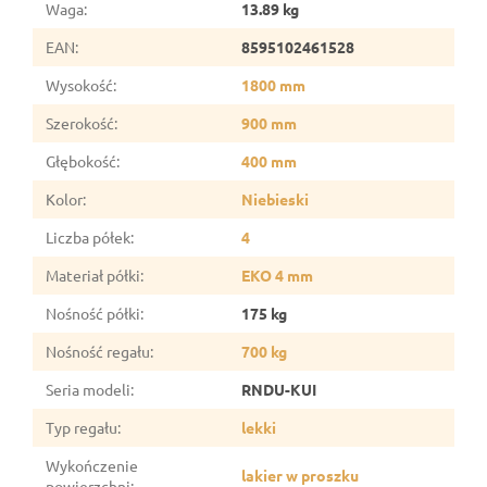
Waga
:
13.89 kg
EAN
:
8595102461528
Wysokość
:
1800 mm
Szerokość
:
900 mm
Głębokość
:
400 mm
Kolor
:
Niebieski
Liczba półek
:
4
Materiał półki
:
EKO 4 mm
Nośność półki
:
175 kg
Nośność regału
:
700 kg
Seria modeli
:
RNDU-KUI
Typ regału
:
lekki
Wykończenie
lakier w proszku
powierzchni
: