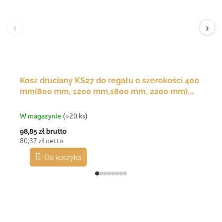
‹
›
Kosz druciany KS27 do regału o szerokości 400
mm(800 mm, 1200 mm,1800 mm, 2200 mm),
350(g)x200(s)x120(w) mm
W magazynie
(>20 ks)
98,85 zł
brutto
80,37 zł netto
Do koszyka