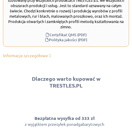
stosowany przy wszystkich produktach TRESTLES a.s. we wszystkich
obszarach produkcji i usług. Jest to standard uznawany na całym
świecie. Chodzi konkretnie o rozwój i produkcję wyrobów z profili
metalowych, rur i blach, malowanych proszkowo, oraz ich montaż.
Produkcja otwartych i zamkniętych profili metodą kształtowania na
zimno.
Certyfikat QMS (PDF)
Polityka jakości (PDF)
Informacje szczegółowe
Dlaczego warto kupować w
TRESTLES.PL
Bezpłatna wysyłka od 333 zł
z wyjątkiem przesyłek ponadgabarytowych