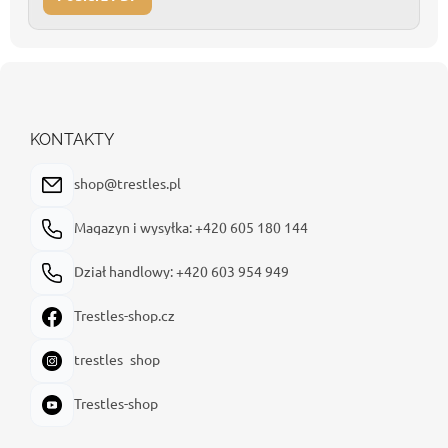
S
t
o
p
KONTAKTY
k
a
shop@trestles.pl
Magazyn i wysyłka: +420 605 180 144
Dział handlowy: +420 603 954 949
Trestles-shop.cz
trestles_shop
Trestles-shop