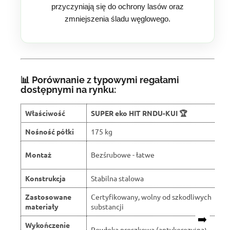
przyczyniają się do ochrony lasów oraz
zmniejszenia śladu węglowego.
📊 Porównanie z typowymi regałami
dostępnymi na rynku:
Właściwość
SUPER eko HIT RNDU-KUI 🏆
Nośność półki
175 kg
Montaż
Bezśrubowe - łatwe
Konstrukcja
Stabilna stalowa
Zastosowane
Certyfikowany, wolny od szkodliwych
materiały
substancji
➡️
Wykończenie
Powłoka proszkowa (antykorozyjna)