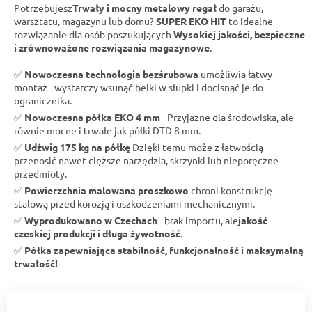
Potrzebujesz
Trwały i mocny metalowy regał
do garażu,
warsztatu, magazynu lub domu?
SUPER EKO HIT
to idealne
rozwiązanie dla osób poszukujących
Wysokiej jakości, bezpieczne
i zrównoważone rozwiązania magazynowe
.
✅
Nowoczesna technologia bezśrubowa
umożliwia łatwy
montaż - wystarczy wsunąć belki w słupki i docisnąć je do
ogranicznika.
✅
Nowoczesna półka EKO 4 mm
- Przyjazne dla środowiska, ale
równie mocne i trwałe jak półki DTD 8 mm.
✅
Udźwig 175 kg na półkę
Dzięki temu może z łatwością
przenosić nawet cięższe narzędzia, skrzynki lub nieporęczne
przedmioty.
✅
Powierzchnia malowana proszkowo
chroni konstrukcję
stalową przed korozją i uszkodzeniami mechanicznymi.
✅
Wyprodukowano w Czechach
- brak importu, ale
jakość
czeskiej produkcji i długa żywotność
.
✅
Półka zapewniająca stabilność, funkcjonalność i maksymalną
trwałość!