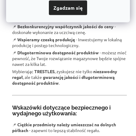
📌
Gwarantowana nośność
- każdy regał jest certyfikowany
dla podanego obciążenia.
Zgadzam się
📌
Doskonała ergonomia
- łatwa obsługa i regulacja
wysokości półek.
📌
Bezkonkurencyjny współczynnik jakości
do ceny
-
doskonałe wykonanie za uczciwą cenę.
📌
Wspieramy czeską produkcję
- Inwestujemy w lokalną
produkcję i postęp technologiczny.
📌
Długoterminowa dostępność produktów
- możesz mieć
pewność, że Twoje rozwiązanie magazynowe będzie spójne
nawet za kilka lat.
Wybierając
TRESTLES
, zyskujesz nie tylko
niezawodny
regał
, ale także
gwarancję jakości i długoterminową
dostępność produktów
.
Wskazówki dotyczące bezpiecznego i
wydajnego użytkowania:
📌
Ciężkie przedmioty należy umieszczać na dolnych
półkach
- zapewni to lepszą stabilność regału.