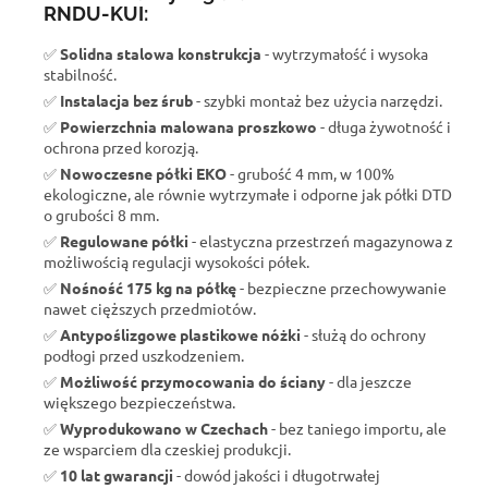
RNDU-KUI:
✅
Solidna stalowa konstrukcja
- wytrzymałość i wysoka
stabilność.
✅
Instalacja bez śrub
- szybki montaż bez użycia narzędzi.
✅
Powierzchnia malowana proszkowo
- długa żywotność i
ochrona przed korozją.
✅
Nowoczesne półki EKO
- grubość 4 mm, w 100%
ekologiczne, ale równie wytrzymałe i odporne jak półki DTD
o grubości 8 mm.
✅
Regulowane półki
- elastyczna przestrzeń magazynowa z
możliwością regulacji wysokości półek.
✅
Nośność 175 kg na półkę
- bezpieczne przechowywanie
nawet cięższych przedmiotów.
✅
Antypoślizgowe plastikowe nóżki
- służą do ochrony
podłogi przed uszkodzeniem.
✅
Możliwość przymocowania do ściany
- dla jeszcze
większego bezpieczeństwa.
✅
Wyprodukowano w Czechach
- bez taniego importu, ale
ze wsparciem dla czeskiej produkcji.
✅
10 lat gwarancji
- dowód jakości i długotrwałej