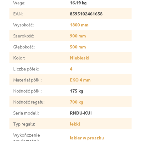
Waga
:
16.19 kg
EAN
:
8595102461658
Wysokość
:
1800 mm
Szerokość
:
900 mm
Głębokość
:
500 mm
Kolor
:
Niebieski
Liczba półek
:
4
Materiał półki
:
EKO 4 mm
Nośność półki
:
175 kg
Nośność regału
:
700 kg
Seria modeli
:
RNDU-KUI
Typ regału
:
lekki
Wykończenie
lakier w proszku
powierzchni
: