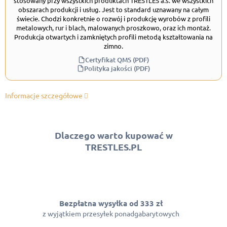
stosowany przy wszystkich produktach TRESTLES a.s. we wszystkich
obszarach produkcji i usług. Jest to standard uznawany na całym
świecie. Chodzi konkretnie o rozwój i produkcję wyrobów z profili
metalowych, rur i blach, malowanych proszkowo, oraz ich montaż.
Produkcja otwartych i zamkniętych profili metodą kształtowania na
zimno.
Certyfikat QMS (PDF)
Polityka jakości (PDF)
Informacje szczegółowe
Dlaczego warto kupować w
TRESTLES.PL
Bezpłatna wysyłka od 333 zł
z wyjątkiem przesyłek ponadgabarytowych