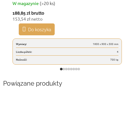
W magazynie
(>20 ks)
188,85 zł
brutto
153,54 zł netto
Do koszyka
Wymiary:
1800 x 900 x 500 mm
Liczba półek:
4
Nośność:
700 kg
Powiązane produkty