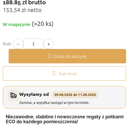
188,85 zł
brutto
153,54 zł netto
Cena
(>20 ks)
W magazynie
jednostkowa:
−
+
Ilość
Dodaj do koszyka
Kup teraz
Wysyłamy od
09.08.2026 do 11.08.2026
Zamów, a wysyłka nastąpi w tym terminie.
Niezawodne, stabilne i nowoczesne regały z półkami
ECO do każdego pomieszczenia!