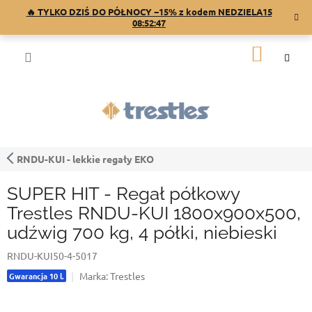
Przejść
🔥 TYLKO DZIŚ DO PÓŁNOCY −15% z kodem NEDZIELA15
do
08:52:46
treści
KOSZY
RNDU-KUI - lekkie regały EKO
SUPER HIT - Regał półkowy
Trestles RNDU-KUI 1800x900x500,
udźwig 700 kg, 4 półki, niebieski
RNDU-KUI50-4-5017
Marka:
Trestles
Gwarancja 10 l.