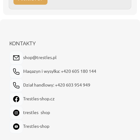
S
t
o
p
KONTAKTY
k
a
shop@trestles.pl
Magazyn i wysyłka: +420 605 180 144
Dział handlowy: +420 603 954 949
Trestles-shop.cz
trestles_shop
Trestles-shop