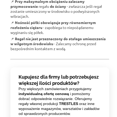
📌
Przy maksymalnym obciążeniu zalecamy
przymocowanie
regału
do ściany
- zwłaszcza jeśli regał
zostanie umieszczony w środowisku o podwyższonych
wibracjach.
📌
Nośność półki obowiązuje przy równomiernym
rozłożeniu ciężaru
- zapobiega to niepożądanemu
wyginaniu się półek.
📌
Regał nie jest przeznaczony do stałego umieszczenia
w wilgotnym środowisku
- Zalecamy ochronę przed
bezpośrednim kontaktem z wodą.
Kupujesz dla firmy lub potrzebujesz
większej ilości produktów?
Przy większych zamówieniach przygotujemy
indywidualną ofertę cenową
i pomożemy
dobrać odpowiednie rozwiązanie. Oferujemy
regały własnej produkcji
TRESTLES
oraz inne
wyposażenie magazynów, warsztatów i zakładów
od sprawdzonych producentów.