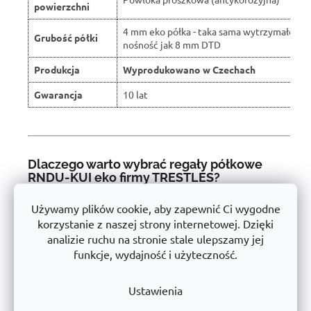
powierzchni
4 mm eko półka - taka sama wytrzymałość i
Grubość półki
nośność jak 8 mm DTD
Produkcja
Wyprodukowano w Czechach
Gwarancja
10 lat
Dlaczego warto wybrać regały półkowe
RNDU-KUI eko firmy TRESTLES?
Firma
TRESTLES a.s.
jest
Czeski producent
z długą tradycją
Używamy plików cookie, aby zapewnić Ci wygodne
w dziedzinie regałów metalowych i technologii transportu.
korzystanie z naszej strony internetowej. Dzięki
Dzięki produkcji na
w pełni zautomatyzowanych liniach
analizie ruchu na stronie stale ulepszamy jej
utrzymujemy
Stabilna seria produktów
, które spełniają
funkcje, wydajność i użyteczność.
najwyższe standardy jakościowe.
📌
Doskonała stabilność
- solidna stalowa konstrukcja
Ustawienia
przetestowana pod kątem dużego obciążenia.