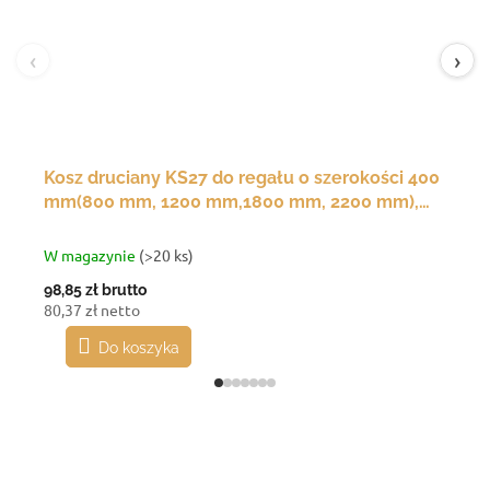
‹
›
Kosz druciany KS27 do regału o szerokości 400
mm(800 mm, 1200 mm,1800 mm, 2200 mm),
350(g)x200(s)x120(w) mm
W magazynie
(>20 ks)
98,85 zł
brutto
80,37 zł netto
Do koszyka