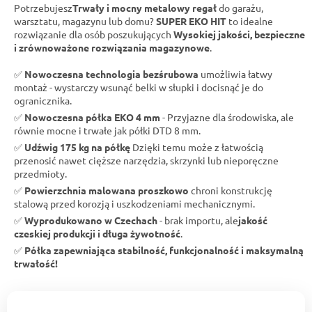
Potrzebujesz
Trwały i mocny metalowy regał
do garażu,
warsztatu, magazynu lub domu?
SUPER EKO HIT
to idealne
rozwiązanie dla osób poszukujących
Wysokiej jakości, bezpieczne
i zrównoważone rozwiązania magazynowe
.
✅
Nowoczesna technologia bezśrubowa
umożliwia łatwy
montaż - wystarczy wsunąć belki w słupki i docisnąć je do
ogranicznika.
✅
Nowoczesna półka EKO 4 mm
- Przyjazne dla środowiska, ale
równie mocne i trwałe jak półki DTD 8 mm.
✅
Udźwig 175 kg na półkę
Dzięki temu może z łatwością
przenosić nawet cięższe narzędzia, skrzynki lub nieporęczne
przedmioty.
✅
Powierzchnia malowana proszkowo
chroni konstrukcję
stalową przed korozją i uszkodzeniami mechanicznymi.
✅
Wyprodukowano w Czechach
- brak importu, ale
jakość
czeskiej produkcji i długa żywotność
.
✅
Półka zapewniająca stabilność, funkcjonalność i maksymalną
trwałość!