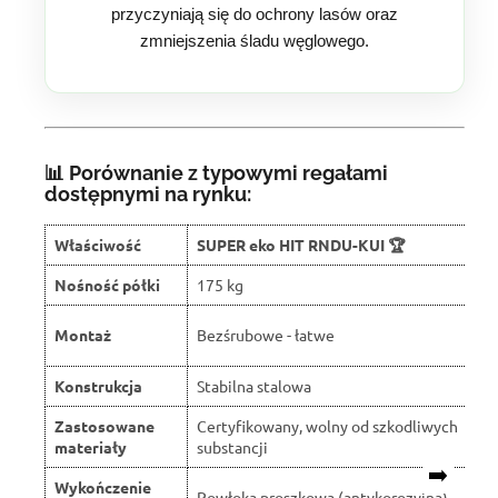
przyczyniają się do ochrony lasów oraz
zmniejszenia śladu węglowego.
📊 Porównanie z typowymi regałami
dostępnymi na rynku:
Właściwość
SUPER eko HIT RNDU-KUI 🏆
Nośność półki
175 kg
Montaż
Bezśrubowe - łatwe
Konstrukcja
Stabilna stalowa
Zastosowane
Certyfikowany, wolny od szkodliwych
materiały
substancji
➡️
Wykończenie
Powłoka proszkowa (antykorozyjna)